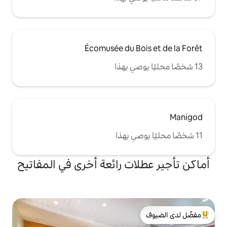
Écomusée du B
ات رائعة أخرى في المفاتيح
لدى الضيوف