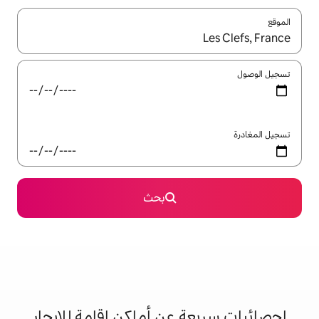
ل باستخدام السهمين لأعلى ولأسفل أو استكشف عن طريق اللمس أو السحب.
بحث
 عن أماكن إقامة للإيجار