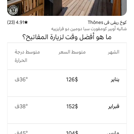
4.91 (23)
متوسط التقييم 4.91 من 5، 23 مراجعات
ومين دو فرايزييه
وقت لزيارة المفاتيح؟
وسط السعر
متوسط درجة
الحرارة
$‏126
36°ف
$‏152
38°ف
$‏104
45°ف