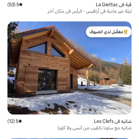
5 (53)
متوسط التقييم 5 من 5، 53 مراجعات
- الرأس في مكان آخر
لدى الضيوف
5 (12)
متوسط التقييم 5 من 5، 12 مراجعات