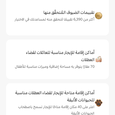
المُتحقَّق منها
يجار مناسبة للعائلات لقضاء
حة للإيجار لقضاء العطلات مناسبة
ة
ى 40 مكان إقامة متاحًا للإيجار تسمح باصطحاب