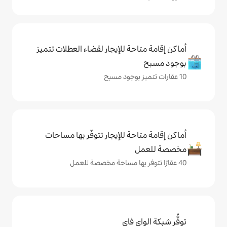
حة للإيجار لقضاء العطلات تتميز
حة للإيجار تتوفّر بها مساحات
ي فاي