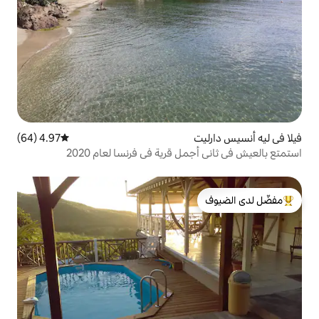
4.97 (64)
متوسط التقييم 4.97 من 5، 64 مراجعات
 قرية في فرنسا لعام 2020
لدى الضيوف