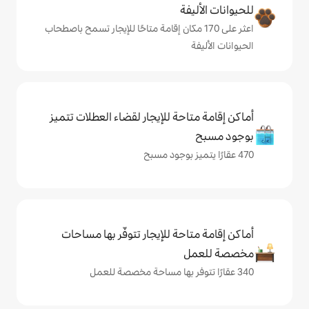
ة
لى 170 مكان إقامة متاحًا للإيجار تسمح باصطحاب
حة للإيجار لقضاء العطلات تتميز
حة للإيجار تتوفّر بها مساحات