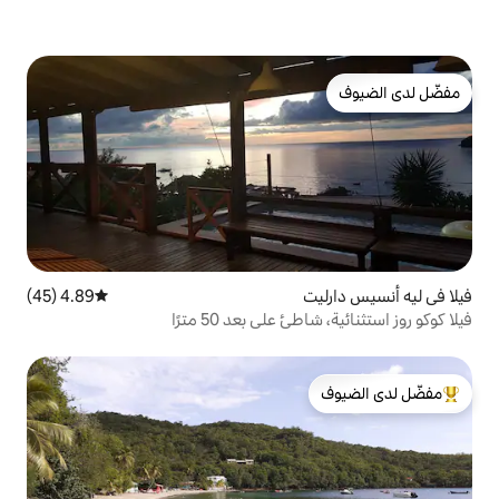
4.89 (45)
متوسط التقييم 4.89 من 5، 45 مراجعات
لى بعد 50 مترًا
لدى الضيوف