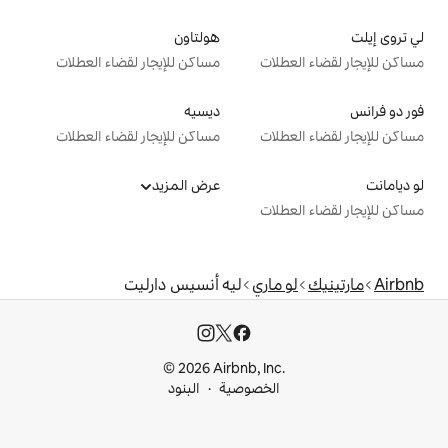
هولتاون
ت
مساكن للإيجار لقضاء العطلات
ديسيه
ت
مساكن للإيجار لقضاء العطلات
عرض المزيد
ت
اري
ليه أنسيس دارليت
© 2026 Airbnb, I
خصوصية
البنود