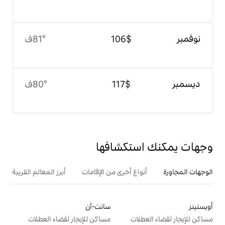
$‏106
81°ف
$‏117
80°ف
تكشافها
ع أخرى من الإقامات
أبرز المعالم القريبة
سانت-آن
ت
مساكن للإيجار لقضاء العطلات