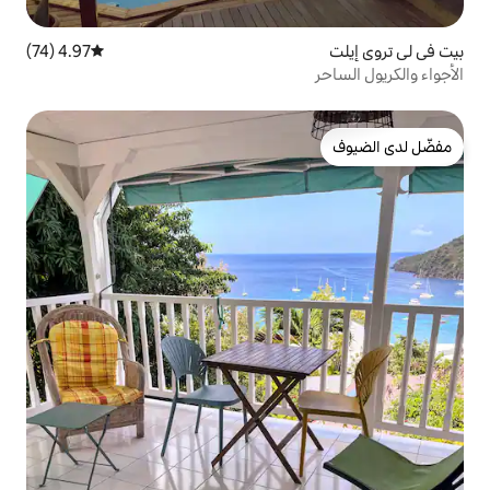
4.97 (74)
متوسط التقييم 4.97 من 5، 74 مراجعات