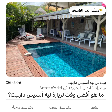
لدى الضيوف
5.0 (36)
متوسط التقييم 5.0 من 5، 36 مراجعات
Anses
لزيارة ليه أنسيس دارليت؟
وسط السعر
متوسط درجة