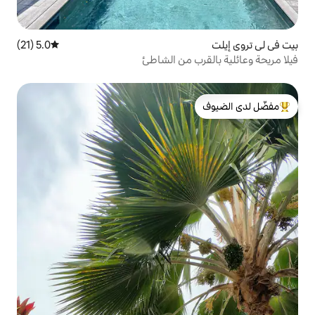
5.0 (21)
متوسط التقييم 5.0 من 5، 21 مراجعات
ب من الشاطئ
لدى الضيوف