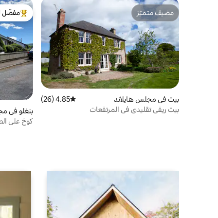
مضيف متميّز
مفضّل ل
مضيف متميّز
من أبرز ال
بيت في مجلس هايلاند
4.85 (26)
متوسط التقييم 4.85 من 5، 26 مراجعات
بيت ريفي تقليدي في المرتفعات
بنغلو في مج
كوخ على الطر