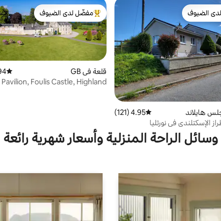
دى الضيوف
مفضّل لدى الضيوف
بيوت المفضّلة لدى الضيوف
من أبرز البيوت المفضّلة لدى الضيوف
قلعة في GB
1,046)
متوسط التقي
Pavilion, Foulis Castle, Highland
Scotland
لس هايلاند
4.95 (121)
متوسط التقييم 4.95 من 5، 121 مراجعات
از الإسكتلندي في نورثليا
وسائل الراحة المنزلية وأسعار شهرية رائعة