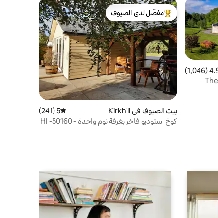
مفضّل لدى الضيوف
من أبرز البيوت المفضّلة لدى الضيوف
4.94 (
يم 4.94 من 5، 1,046 مراجعات
The 
بيت الضيوف في Kirkhill
5 (241)
متوسط التقييم 5 من 5، 241 مراجعات
كوخ استوديو فاخر بغرفة نوم واحدة HI -50160 -
F