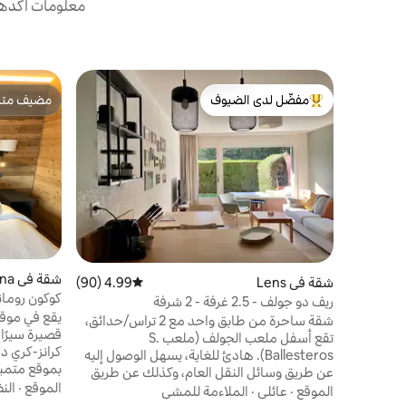
معلومات أكدها 
مفضّل لدى الضيوف
مضيف متمي
من أبرز البيوت المفضّلة لدى الضيوف
مضيف متمي
شقة في Crans-Montana
شقة في Lens
4.99 (90)
متوسط التقييم 4.99 من 5، 90 مراجعات
كوكون رومان
ريف دو جولف - 2.5 غرفة - 2 شرفة
واحد مسور
يقع في موقع
شقة ساحرة من طابق واحد مع 2 تراس/حدائق،
قصيرة سيرًا
تقع أسفل ملعب الجولف (ملعب S.
كرانز-كري د
Ballesteros). هادئ للغاية، يسهل الوصول إليه
بموقع متميز
عن طريق وسائل النقل العام، وكذلك عن طريق
إلى المتاجر
الموقع
·
الن
السيارة (موقف سيارات مجاني في الهواء الطلق).
الموقع
·
عائلي
·
الملاءمة للمشي
فيه. اسمح ل