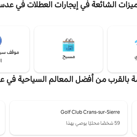
ميزات الشائعة في إيجارات العطلات في عدس
هذه الشقة الرائعة المكونة من غرفة
التي تتميز بالعديد من التفاصيل
بوصة موقد مسطح ثلاجة 
يحة. في الطابق الثالث (= العلوي)
غلاية مجفف شعر مناشف الحما
د وجدت جنتك الألبية الصغيرة. لما
الحمام موقف الحافلات على بعد دقيق
على الأقدام
موقف سيا
ي
مسبح
ا
مة بالقرب من أفضل المعالم السياحية في 
Golf Club Crans-sur-Sierre
59 شخصًا محليًا يوصي بهذا