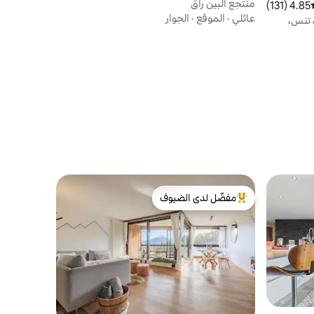
منتجع ألبين راقٍ
4.85 (131)
سط التقييم 4.85 من 5، 131 مراجعات
عائلي
·
الموقع
·
الجوار
 تنس،
مفضّل لدى الضيوف
من أبرز البيوت المفضّلة لدى الضيوف