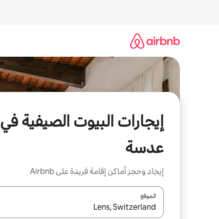
خطى
لى
لمحتوى
إيجارات البيوت الصيفية في
عدسة
إيجاد وحجز أماكن إقامة فريدة على Airbnb
الموقع
عند توفر النتائج، انتقل باستخدام السهمين لأعلى ولأسف