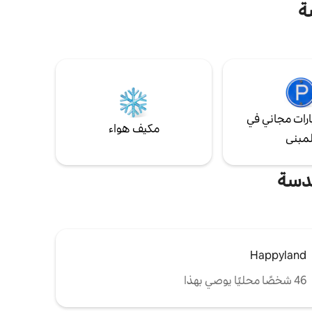
ومكان صغير في الخارج مع أثاث حديقة. موقف
ة
سيارات خاص مجاني واي فاي تلفزيون ذكي 49
ماكينة قهوة ميكروويف
م مستلزمات
تين سيرًا
رات مجاني في
مكيف هواء
لمبنى
عدسة
Happyland
46 شخصًا محليًا يوصي بهذا