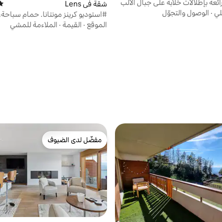
ئعة بإطلالات خلابة على جبال الألب
شقة في Lens
متو
لي
·
الوصول والتجوّل
#استوديو كرينز مونتانا. حمام سباحة،
شرفة مشمسة.
الموقع
·
القيمة
·
الملاءمة للمشي
مفضّل لدى الضيوف
مفضّل لدى الضيوف