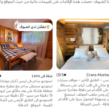
الضيوف: حصلت هذه الإقامات على تقييمات عالية من حيث الموقع وال
ّز
مفضّل لدى الضيوف
ّز
من أبرز البيوت المفضّلة لدى الضيوف
5 (3)
متوسط التقييم 5 من 5، 3 مراجعات
شقة في Lens
متو
سي ~ الطابق الأخير ~ موقف سيارات
استوديو ساحر في لينس (كرانز مونتانا
 مثالي في قلب كرانز، على مسافة
مجانية
استوديو مستقل ساحر مع مطبخ صغي
 على الأقدام من نقطة مغادرة جندول
منطقة هادئة على بعد دقائق 
'إير ومن ملعب الجولف. استمتع
15 دقيقة من سيير - 20 دقيق
، وسهولة الوصول سيرًا على الأقدام
الاستوديو في الطابق الأرضي من الشال
 والمطاعم وكل شيء آخر قد ترغب
ظافة
·
حُسن الضيافة
حمام خاص ومطبخ صغير وموقف سي
القيمة
·
الموقع
·
التدفئة
نفسك بالاستمتاع بالسحر