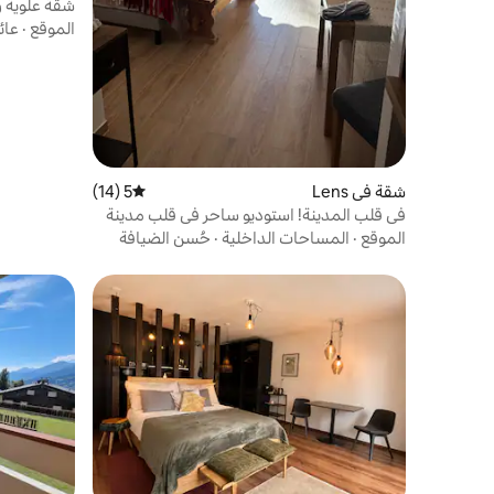
شقة علوية را
الموقع
·
عائ
شقة في Lens
5 (14)
متوسط التقييم 5 من 5، 14 مراجعات
في قلب المدينة! استوديو ساحر في قلب مدينة
كران
الموقع
·
المساحات الداخلية
·
حُسن الضيافة