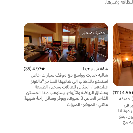
نظافة وغيرها.
شقة في Lens
مضيف متميّز
مفضّل 
مسكن مريح
مضيف متميّز
من أبرز ا
هذه الشقة 
مثالية للعا
مع إطلالة خ
مباشرًا إلى
الجبلية وا
الموقع
·
عا
شقة في Lens
4.97 (35)
متوسط التقييم 4.97 من 5، 35 مراجعات
وهي مفروشة
شاليه حديث وواسع مع موقف سيارات خاص
الراحة الح
معيشة مريح
استمتع بالذهاب إلى شاليهنا الساحر "دالتونز
خاص وبالقر
غراندفيو"، المثالي للعائلات ومحبي الطبيعة
4.96 (111)
سط التقييم 4.96 من 5، 111 مراجعات
المثالي للا
وعشاق الرياضة والأزواج. يستوعب هذا المسكن
الفاخر الخاص 8 ضيوف، ويوفر وسائل راحة شبيهة
) حديقة
بالفنادق مع شعور مريح. استمتع بالمناظر
عائلي
·
الموقع
·
الميزات
ر في
الخلابة، واستكشف قرية كرنس مونتانا الساحرة،
من كرونز مونتانا -
واسترخ في أجواء الدافئة. استمتع بالمطبخ
ة من سيون. يقع
المفروش بالكامل واسترح بسلام على الأسرة
يه مع
المريحة. استرخ واستعد نشاطك وجدد شبابك -
ارات خاص
ملاذك المثالي في انتظارك!