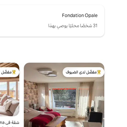
Fondation Opale
31 شخصًا محليًا يوصي بهذا
مفضّل لدى الضيوف
مفضّل ل
من أبرز البيوت المفضّلة لدى الضيوف
من أبرز ال
شقة في Crans-Montana