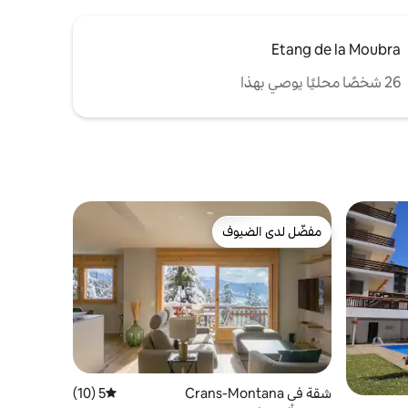
Etang de la Moubra
26 شخصًا محليًا يوصي بهذا
مفضّل لدى الضيوف
مفضّل لدى الضيوف
شقة في Crans-Montana
5 (10)
متوسط التقييم 5 من 5، 10 مراجعات