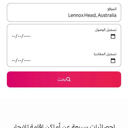
ل باستخدام السهمين لأعلى ولأسفل أو استكشف عن طريق اللمس أو السحب.
بحث
 عن أماكن إقامة للإيجار