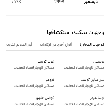
$‏299
73°ف
تكشافها
ع أخرى من الإقامات
أبرز المعالم القريبة
غولد كوست
ت
مساكن للإيجار لقضاء العطلات
توومبا
ت
مساكن للإيجار لقضاء العطلات
كوفس هاربور
ت
مساكن للإيجار لقضاء العطلات