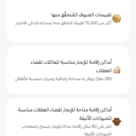
المُتحقَّق منها
يجار مناسبة للعائلات لقضاء
حة للإيجار لقضاء العطلات مناسبة
ة
ى 80 مكان إقامة متاحًا للإيجار تسمح باصطحاب