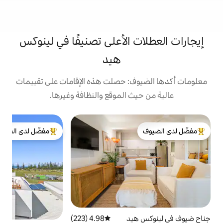
 الأعلى تصنيفًا في لينوكس
هيد
: حصلت هذه الإقامات على تقييمات
 الموقع والنظافة وغيرها.
ب
مفضّل لدى الضيوف
ب
لدى الضيوف
من أبرز البيوت المفضّلة لدى الضيوف
م
ل
م
ع
و
و
يد
4.98 (223)
متوسط التقييم 4.98 من 5، 223 مراجعات
و