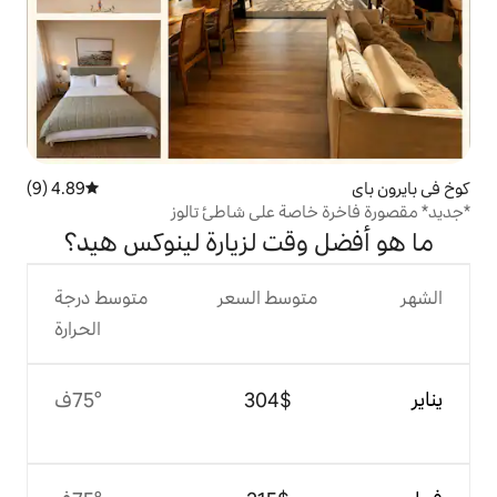
4.89 (9)
متوسط التقييم 4.89 من 5، 9 مراجعات
صة على شاطئ تالوز
قت لزيارة لينوكس هيد؟
وسط السعر
متوسط درجة
الحرارة
$‏304
75°ف