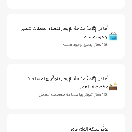
حة للإيجار لقضاء العطلات تتميز
حة للإيجار تتوفّر بها مساحات
ي فاي