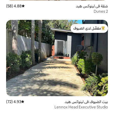
4.88 (58)
متوسط التقييم 4.88 من 5، 58 مراجعات
لدى الضيوف
يد
4.93 (72)
متوسط التقييم 4.93 من 5، 72 مراجعات
Lennox 