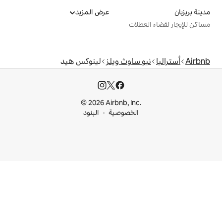
عرض المزيد
ت
اوث ويلز
لينوكس هيد
© 2026 Airbnb, I
خصوصية
البنود