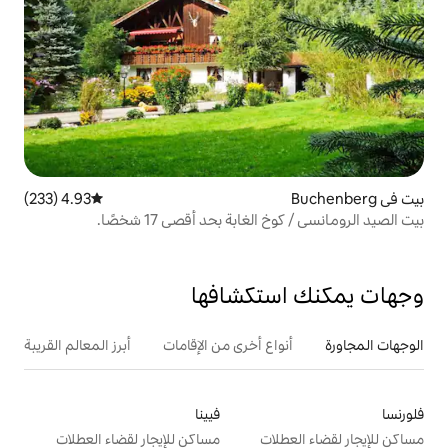
4.93 (233)
متوسط التقييم 4.93 من 5، 233 مراجعات
بة بحد أقصى 17 شخصًا.
تكشافها
ع أخرى من الإقامات
أبرز المعالم القريبة
فيينا
ت
مساكن للإيجار لقضاء العطلات