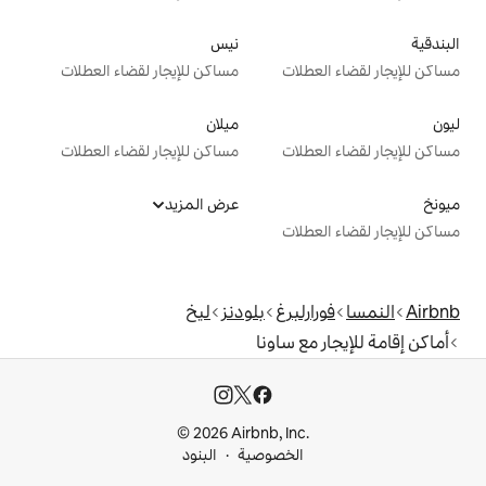
نيس
ت
مساكن للإيجار لقضاء العطلات
ميلان
ت
مساكن للإيجار لقضاء العطلات
عرض المزيد
ت
رغ
بلودنز
ليخ
ساونا
© 2026 Airbnb, I
خصوصية
البنود