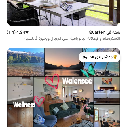
4.94 (114)
متوسط التقييم 4.94 من 5، 114 مراجعات
رامية على الجبال وبحيرة فالنسيه
لدى الضيوف