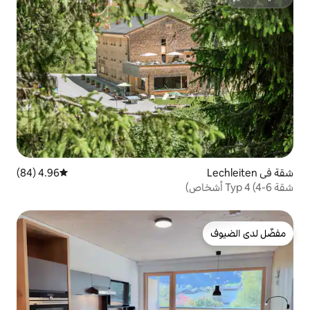
4.96 (84)
متوسط التقييم 4.96 من 5، 84 مراجعات