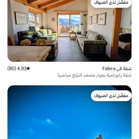
4.93 (80)
متوسط التقييم 4.93 من 5، 80 مراجعات
التزلج مباشرة