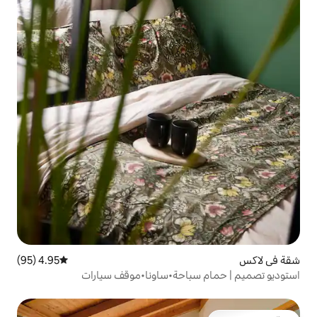
4.95 (95)
متوسط التقييم 4.95 من 5، 95 مراجعات
باحة•ساونا•موقف سيارات