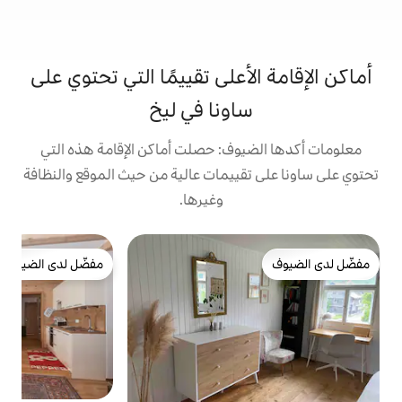
على تقييمًا التي تحتوي على
ونا في ليخ
وف: حصلت أماكن الإقامة هذه التي
ييمات عالية من حيث الموقع والنظافة
وغيرها.
شق
مفضّل لدى الضيوف
ش
مفضّل لدى الضيوف
ا
ت
ع
ب
ا
ا
ا