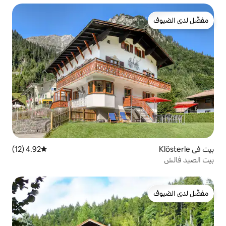
4.92 (12)
متوسط التقييم 4.92 من 5، 12 مراجعات