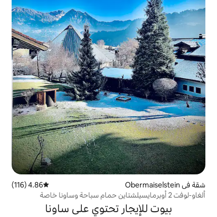
4.86 (116)
متوسط التقييم 4.86 من 5، 116 مراجعات
جار تحتوي على ساونا