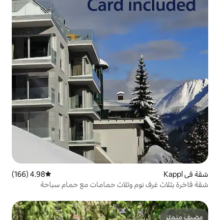
4.98 (166)
متوسط التقييم 4.98 من 5، 166 مراجعات
 وثلاث حمامات مع حمام سباحة