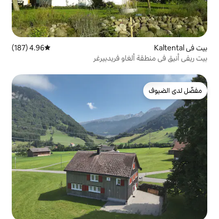
4.96 (187)
متوسط التقييم 4.96 من 5، 187 مراجعات
غاو فريدبيرغر