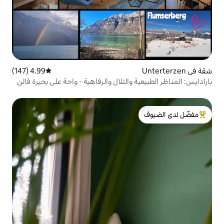
4.99 (147)
متوسط التقييم 4.99 من 5، 147 مراجعات
 والتلال والرفاهية - واحة على بحيرة فالن
لدى الضيوف