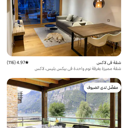
4.97 (116)
متوسط التقييم 4.97 من 5، 116 مراجعات
دة في بيكس بليس، لاكس