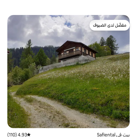
4.93 (110)
متوسط التقييم 4.93 من 5، 110 مراجعات