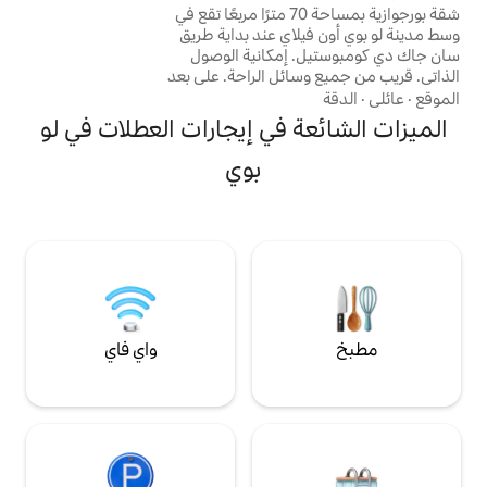
والمعالم الأثرية على مسافة قريبة سيرًا على
شقة بورجوازية بمساحة 70 مترًا مربعًا تقع في
الأقدام. موقف سيارات قريب! وواي فاي متوفر.
اي عند بداية طريق
🔑 تسجيل الوصول الذاتي وصندوق الأمانات
سان جاك دي كومبوستيل. إمكانية الوصول
وأغطية الأسرة متوفرة.
الذاتي. قريب من جميع وسائل الراحة. على بعد
سوق جميل صباح يوم
عد 5 دقائق من ساحة دو بروي.
 في إيجارات العطلات في لو
رًا على الأقدام من كاتدرائية
ى بعد 15 دقيقة سيرًا على الأقدام من
بوي
 السكك الحديدية غرفة معيشة هادئة.
يرًا على الأقدام
والآثار التاريخية)
واي فاي