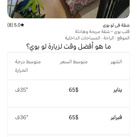
5.0 (8)
متوسط التقييم 5.0 من 5، 8 مراجعات
دئة
الداخلية
 وقت لزيارة لو بوي؟
وسط السعر
متوسط درجة
الحرارة
$‏65
35°ف
$‏65
36°ف