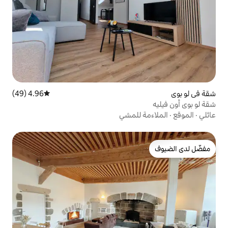
4.96 (49)
متوسط التقييم 4.96 من 5، 49 مراجعات
للمشي