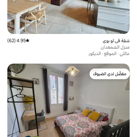
4.95 (62)
متوسط التقييم 4.95 من 5، 62 مراجعات