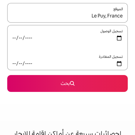
ل باستخدام السهمين لأعلى ولأسفل أو استكشف عن طريق اللمس أو السحب.
بحث
 عن أماكن إقامة للإيجار