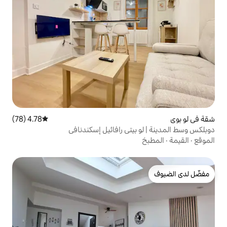
4.78 (78)
متوسط التقييم 4.78 من 5، 78 مراجعات
يتي رافائيل إسكندنافي