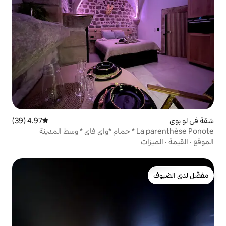
4.97 (39)
متوسط التقييم 4.97 من 5، 39 مراجعات