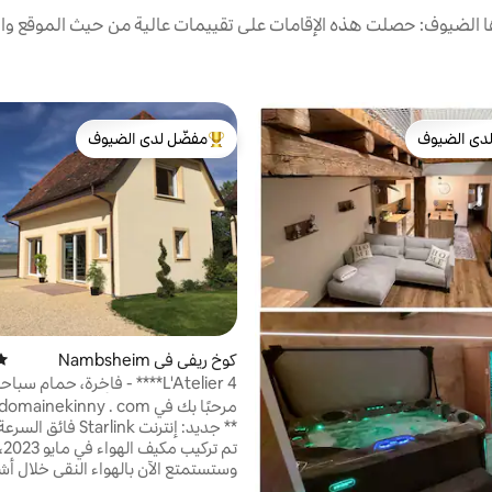
الضيوف: حصلت هذه الإقامات على تقييمات عالية من حيث الموقع وال
دى الضيوف
مفضّل لدى الضيوف
بيوت المفضّلة لدى الضيوف
من أبرز البيوت المفضّلة لدى الضيوف
كوخ ريفي في Nambsheim
متو
L'Atelier 4**** - فاخرة، حمام س
استحمام ساخن - الألزاس
مرحبًا بك في omainekinny . com
** جديد: إنترنت Starlink 
تم تركيب مكيف الهواء في ما
وستستمتع الآن بالهواء النقي خلال أ
الحارة ** L'Atelier هو منزل س