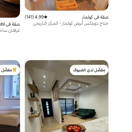
شقة في كولمار
4.99 (141)
متوسط التقييم 4.99 من 5، 141 مراجعات
جناح دوبلكس أبيض كولمار - المركز التاريخي
شقة
e
غرفتان ساحر
مفضّل لدى الضيوف
مفضّل ل
مفضّل لدى الضيوف
من أبرز ال