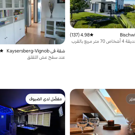
4.98 (137)
متوسط التقييم 4.98 من 5، 137 مراجعات
بيت أرضي حديقة 4 أشخاص 70 متر مربع بالقرب
شقة في Kaysersberg-Vignob
متوسط
le
عند سفح عش اللقلق
ّز
مفضّل لدى الضيوف
ّز
مفضّل لدى الضيوف