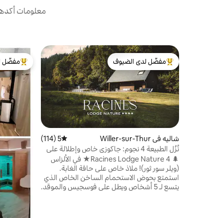
معلومات أكدها 
مفضّل لدى الضيوف
مفضّل ل
من أبرز البيوت المفضّلة لدى الضيوف
من أبرز ال
شاليه في Willer-sur-Thur
5 (114)
متوسط التقييم 5 من 5، 114 مراجعات
نُزُل الطبيعة 4 نجوم: جاكوزي خاص وإطلالة على
الغابة
🌲 Racines Lodge Nature 4★ في الألزاس
(ويلر سور ثور)! ملاذ خاص على حافة الغابة.
استمتع بحوض الاستحمام الساخن الخاص الذي
يتسع لـ 5 أشخاص ويطل على فوسجيس والموقد.
راحة ممتازة، مجهزة بالكامل: ملاءات ومناشف
ومجموعة ترحيبية لبدء الإقامة (قهوة وشاي
ومنظف غسيل وأقراص غسالة الأطباق وورق