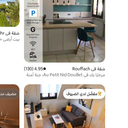
شقة في Bischwihr
من كولمار
شقة في Rouffach
4.95 (130)
متوسط التقييم 4.95 من 5، 130 مراجعات
مرحبًا بك في Au Petit Nid Douillet، جنة آمنة
مفضّل لدى الضيوف
مضيف متمي
من أبرز البيوت المفضّلة لدى الضيوف
مضيف متمي