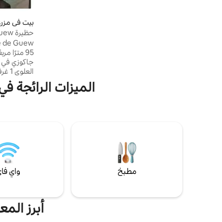
مرحاض وما إلى ذلك). مثالية للأزواج/العائلات.
نزهات عند سفح النزل، بالقرب من التزلج وطريق
بيت في مزرعة في m
النبيذ. موقف سيارات خاص، وتقع محطة القطار
حظيرة Guew •جاكوزي ساونا خاصة•
على بعد 5 دقائق. الطبيعة والبث والصفاء: احجز
ملاذك الآن! ✨
الميزات الرائجة في
واحد م
فاي مجاني، 
للأطفال من عمر
مطبخ
واي فا
أبرز المع