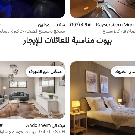
 في Kaysersberg-Vignobl
4.9 (107)
متوسط التقييم 4.9 من 5، 107 مراجعات
شقة في مولهوز
مت
تان في كايزرسبرغ
منتجع بريستيج الصحي جاكوزي وساونا تقليدية
بيوت مناسبة للعائلات للإيجار
دى الضيوف
مفضّل لدى الضيوف
بيوت المفضّلة لدى الضيوف
مفضّل لدى الضيوف
بيت في Andolsheim
متوس
Gîte Le Six H - بيت 5 نجوم مع ساونا