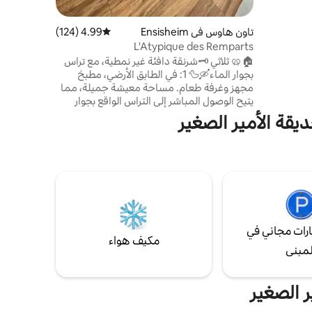
إطلالة
الغرب
تاون هاوس في Ensisheim
4.99 (124)
متوسط التقييم 4.99 من 5، 124 مراجعات
 يتمتع
L'Atypique des Remparts
وض
🏠🥨 ثلاثي 🗝شرنقة دافئة غير نمطية، مع تراس
 دخول
بجوار الماء🛶🦆 1: في الطابق الأرضي، مطبخ
مجهز وغرفة طعام. مساحة معيشة جميلة، مما
يتيح الوصول المباشر إلى التراس الواقع بجوار
قناة دو كواتلباخ 🛶🦆 2: في الطابق الثاني، غرفة
يقة الأمير الصغير
معيشة بها سرير أريكة (+ غطاء مرتبة للنوم)،
وتلفزيون ذكي📺 تليها منطقة هادئة،📖 🎼..
مرحاض 3: في الطابق العلوي، غرفة نوم مع حمام
داخلي، حوض مزدوج تلفزيون متصل 📺
رات مجاني في
مكيف هواء
لمبنى
ر الصغير