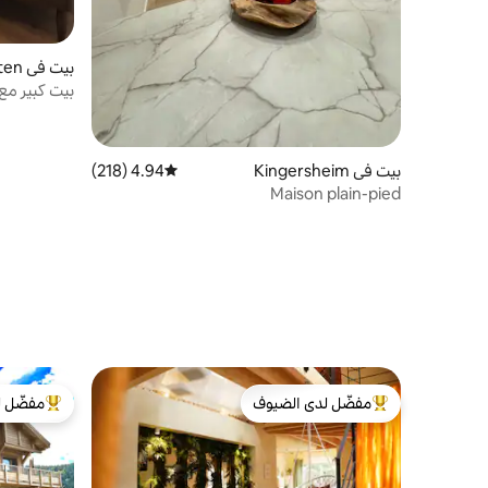
بيت في Westhalten
بيت كبير مع سب
بيت في Kingersheim
4.94 (218)
متوسط التقييم 4.94 من 5، 218 مراجعات
Maison plain-pied
مفضّل لدى الضيوف
مفضّل ل
من أبرز البيوت المفضّلة لدى الضيوف
من أبرز ال