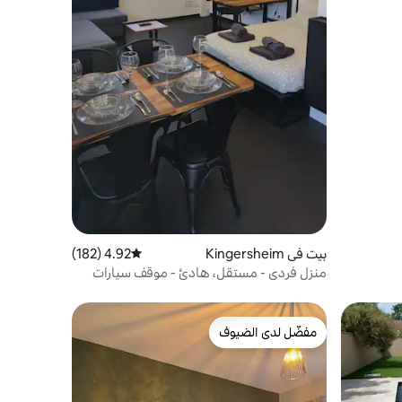
بيت في Kingersheim
4.92 (182)
متوسط التقييم 4.92 من 5، 182 مراجعات
منزل فردي - مستقل، هادئ - موقف سيارات
مفضّل لدى الضيوف
مفضّل لدى الضيوف