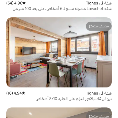
4.96 (54)
متوسط التقييم 4.96 من 5، 54 مراجعات
شقة Lavachet مشرقة تتسع لـ 6 أشخاص، على بعد 100 متر من
4.94 (16)
متوسط التقييم 4.94 من 5، 16 مراجعات
د 8/10 أشخاص