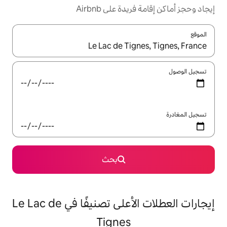
ة على Airbnb
ل باستخدام السهمين لأعلى ولأسفل أو استكشف عن طريق اللمس أو السحب.
بحث
إيجارات العطلات الأعلى تصنيفًا في Le Lac de
Tignes