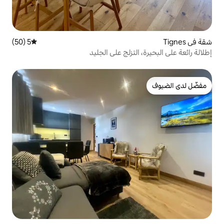
5 (50)
متوسط التقييم 5 من 5، 50 مراجعات
لتزلج على الجليد