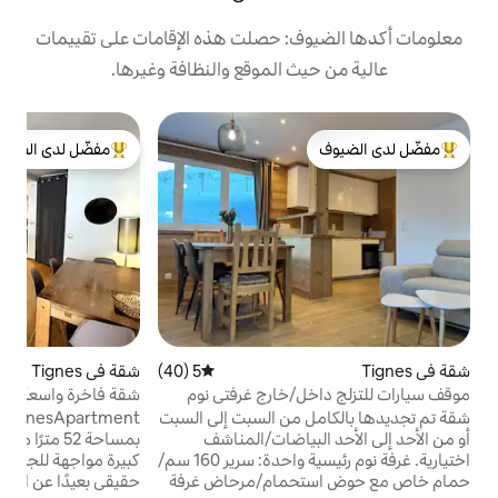
: حصلت هذه الإقامات على تقييمات
 الموقع والنظافة وغيرها.
شق
مفضّل لدى الضيوف
ن
لدى الضيوف
من أبرز البيوت المفضّلة لدى الضيوف
م
5 (40)
متوسط التقييم 5 من 5، 40 مراجعات
شقة في Tignes
4.93 (165)
متوسط التقييم 4.93 من 5، 165 مراجعات
/خارج غرفتي نوم
شقة فاخرة واسعة بإطلالات خلابة
ل
من السبت إلى السبت
MyTignesApartment هي شقة فاخرة
حد إلى الأحد البياضات/المناشف
بمساحة 52 مترًا مربعًا في تيني لي لاك مع شرفة
اختيارية. غرفة نوم رئيسية واحدة: سرير 160 سم/
كبيرة مواجهة للجنوب، ومواصفات عالية، ومنزل
حمام/مرحاض غرفة
حقيقي بعيدًا عن المنزل، وحمام مع دش وحمام