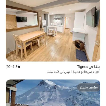
4.8 (10)
متوسط التقييم 4.8 من 5، 10 مراجعات
 لي لاك سنتر