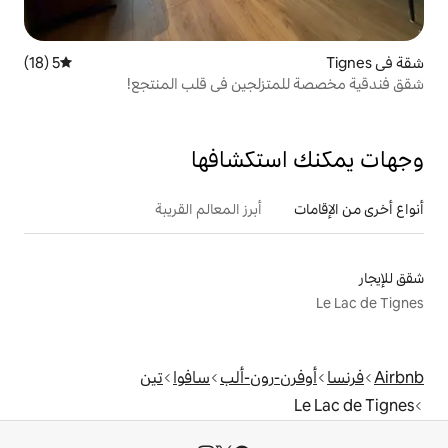
5 (18)
متوسط التقييم 5 من 5، 18 مراجعات
لجين في قلب المنتجع!
تكشافها
أبرز المعالم القريبة
ون-ألب
سافوا
تين