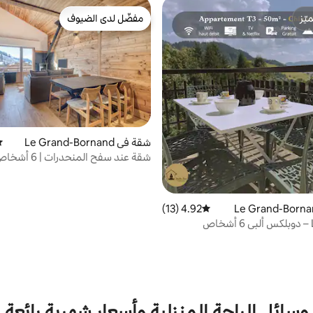
ّز
مفضّل لدى الضيوف
ّز
مفضّل لدى الضيوف
شقة في Le Grand-Bornand
مت
شقة عند سفح المنحدر
بورناند
4.92 (13)
متوسط التقييم 4.92 من 5، 13 مراجعات
ص
وسائل الراحة المنزلية وأسعار شهرية رائعة