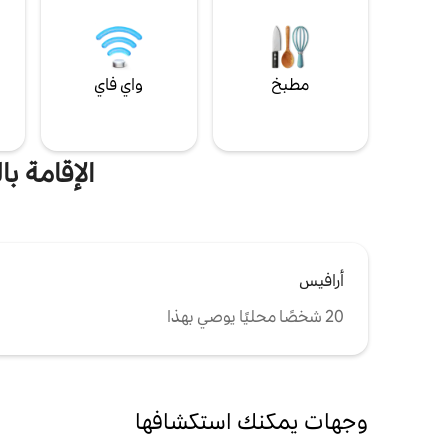
مطبخ
واي فاي
ل
الإقامة ب
أرافيس
20 شخصًا محليًا يوصي بهذا
وجهات يمكنك استكشافها