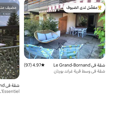
مفضّل لدى الضيوف
مضيف متمي
من أبرز البيوت المفضّلة لدى الضيوف
مضيف متمي
شقة في Le Grand-Bornand
4.97 (97)
متوسط التقييم 4.97 من 5، 97 مراجعات
شقة في وسط قرية غراند بورنان
شقة في Le Grand-Bornand
L'Essentiel – دوبلكس ألبي 6 أشخا