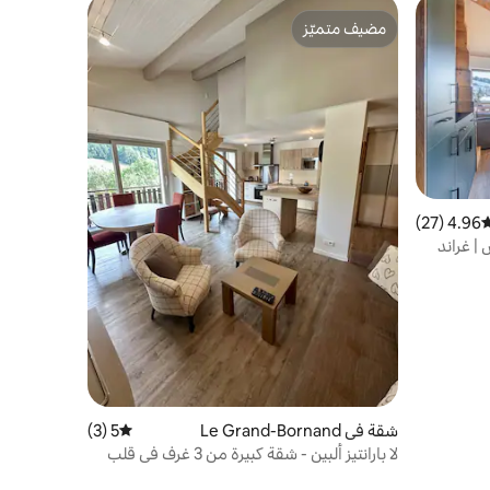
مضيف متميّز
مضيف متميّز
4.96 (27)
وسط التقييم 4.96 من 5، 27 مراجعات
ات | 6 أشخاص | غراند
شقة في Le Grand-Bornand
5 (3)
متوسط التقييم 5 من 5، 3 مراجعات
لا بارانتيز ألبين - شقة كبيرة من 3 غرف في قلب
القرية