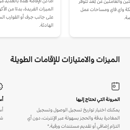
أماكن الإقامة هذه بالعديد م
ين والعاملين عن بُعد تتوفر
الميزات الفريدة، بدءًا من الأك
كة واي فاي ومساحات عمل
على جانب جرف أو القوارب الس
ة.
الهادئة.
الميزات والامتيازات للإقامات الطويلة
المرونة التي تحتاج إليها
أس
يمكنك اختيار تواريخ تسجيل الوصول وتسجيل
أس
المغادرة بدقة والحجز بسهولة عبر الإنترنت، دون أي
شه
التزام إضافي أو تقديم مستندات ورقية.*