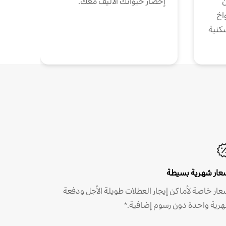
ن
إحضار حيوانك الأليف معك.
واخ
كنية
عار شهرية بسيطة
عار خاصة لأماكن إيجار العطلات طويلة الأجل ودفعة
رية واحدة دون رسوم إضافية.*