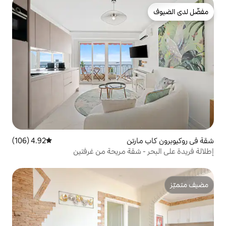
رتن
4.92 (106)
متوسط التقييم 4.92 من 5، 106 مراجعات
 شقة مريحة من غرفتين