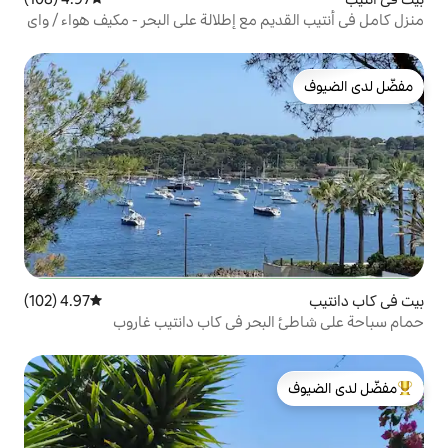
 مع إطلالة على البحر - مكيف هواء / واي
4.97 (102)
متوسط التقييم 4.97 من 5، 102 مراجعات
بحر في كاب دانتيب غاروب
لدى الضيوف