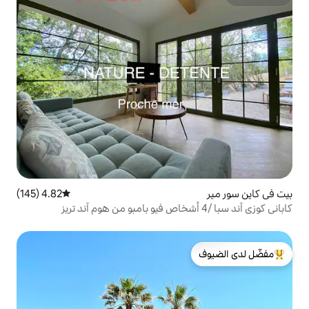
4.82 (145)
متوسط التقييم 4.82 من 5، 145 مراجعات
لدى الضيوف