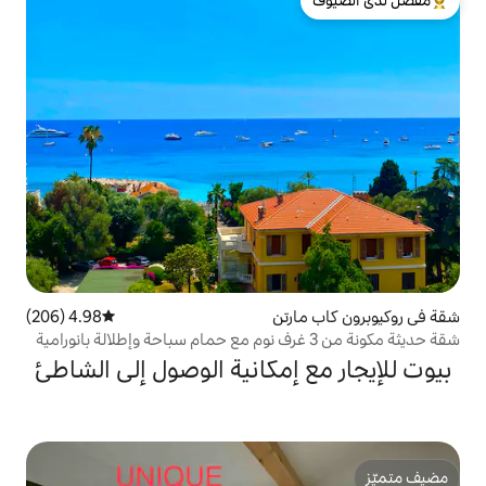
لدى الضيوف
رتن
4.98 (206)
متوسط التقييم 4.98 من 5، 206 مراجعات
حديثة مكونة من 3 غرف نوم مع حمام سباحة وإطلالة بانورامية
إمكانية الوصول إلى الشاطئ