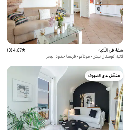
4.67 (3)
متوسط التقييم 4.67 من 5، 3 مراجعات
 فرنسا حدود البحر