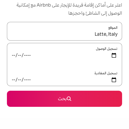
اعثر على أماكن إقامة فريدة للإيجار على Airbnb مع إمكانية
جزها
ل باستخدام السهمين لأعلى ولأسفل أو استكشف عن طريق اللمس أو السحب.
بحث