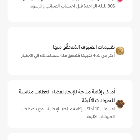
المُتحقَّق منها
حة للإيجار لقضاء العطلات مناسبة
ة
ى 10 أماكن إقامة متاحة للإيجار تسمح باصطحاب