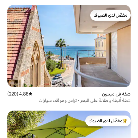
4.88 (220)
متوسط التقييم 4.88 من 5، 220 مراجعات
بحر • تراس وموقف سيارات
لدى الضيوف