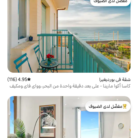
4.95 (116)
متوسط التقييم 4.95 من 5، 116 مراجعات
د دقيقة واحدة من البحر، وواي فاي ومكيف
لدى الضيوف