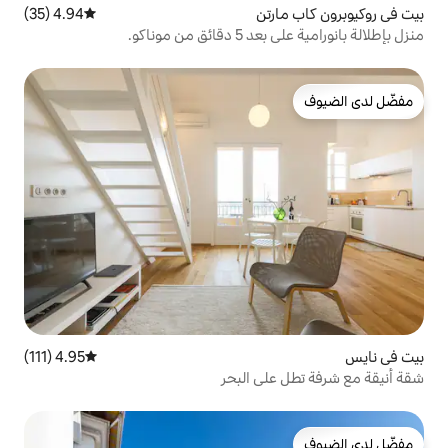
تن
4.94 (35)
متوسط التقييم 4.94 من 5، 35 مراجعات
موناكو.
4.95 (111)
متوسط التقييم 4.95 من 5، 111 مراجعات
ى البحر