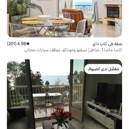
4.98 (201)
متوسط التقييم 4.98 من 5، 201 مراجعات