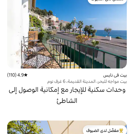
4.9 (110)
متوسط التقييم 4.9 من 5، 110 مراجعات
، 6 غرف نوم
جار مع إمكانية الوصول إلى
الشاطئ