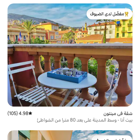
لدى الضيوف
4.98 (105)
متوسط التقييم 4.98 من 5، 105 مراجعات
الشواطئ