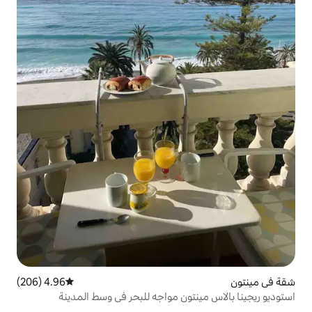
4.96 (206)
متوسط التقييم 4.96 من 5، 206 مراجعات
ون مواجه للبحر في وسط المدينة