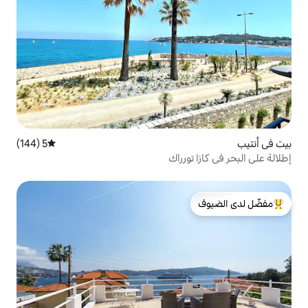
5 (144)
متوسط التقييم 5 من 5، 144 مراجعات
رراك
لدى الضيوف