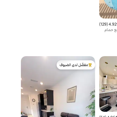
4.92 (129)
ط التقييم 4.92 من 5، 129 مراجعات
4 غرف نوم مع حمام
مفضّل لدى الضيوف
من أبرز البيوت المفضّلة لدى الضيوف