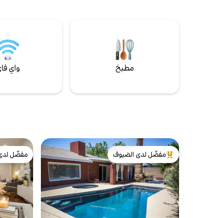
بهندرسون الجميلة في منطقة ميشن هيلز. 20
دقيقة بالسيارة إلى قطاع لاس فيغاس أو بولدر
ممنوع التدخ
سيتي. تشمل المساحة الخارجية كراسي استرخاء
يرجى قراءة ق
على سطح حمام سباحة جديد وطاولة خارجية
الحجز لطلب 
مع منطقة جلوس/ صالة في فناء مغطى. راجع
تسجيل المغا
التفاصيل لمزيد من المعلومات.
"الملاحظات 
مطبخ
واي فا
مفضّل لدى الضيوف
مفضّل لدى
من أبرز البيوت المفضّلة لدى الضيوف
مفضّل لدى