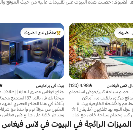
 الضيوف: حصلت هذه البيوت على تقييمات عالية من حيث الموقع والن
 الضيوف
مفضّل لدى الضيوف
 الضيوف
من أبرز البيوت المفضّلة لدى الضيوف
ل لاس فيغاس
4.98 (120)
متوسط التقييم 4.98 من 5، 120 مراجعات
بيت في برادايس
متوس
 - حمام سباحة كبير/حوض استحمام
جناح فيغاس عصري للغاية | إطلالات ع
قرب من شارع ستريب، سبيدواي
+ شرفة
وقع مركزي بالقرب من أماكن
مرحبًا بك في بالمز 37! استمت
طاعم والأنشطة الخارجية بيت ☆
بأناقة في هذا الجناح العصري الفريد 
غرف النوم بها تلفزيون (طابقان) ☆
المكون من غرفة نوم واحدة مع شرف
كبير وحمام سباحة خاص مع فناء
ومناظر خلابة على شارع لاس فيغاس 
يمكن أن يستوعب الضيوف الذين
يتميز هذا الجناح الذي تمت ترقيته ب
الميزات الرائجة في البيوت في لاس فيغاس
الابتعاد ☆ توفر الحديقة الجميلة
داخلية أنيقة ومخصصة ومطبخ مجهز ب
رخاء وخصوصية كاملة ☆ حمام
وبار قهوة مريح ونوافذ ممتدة من الأر