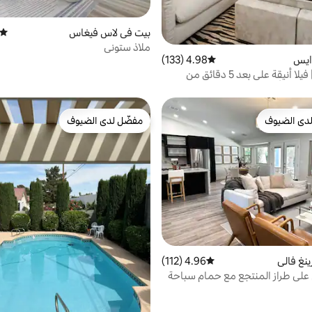
بيت في لاس فيغاس
متوسط
ملاذ ستوني
ايس
4.98 (133)
متوسط التقييم 4.98 من 5، 133 مراجعات
كاسا ستيلا | فيلا أنيقة على بعد 5 دقائق من
 أشخاص
دى الضيوف
مفضّل لدى الضيوف
بيوت المفضّلة لدى الضيوف
مفضّل لدى الضيوف
نغ فالي
4.96 (112)
متوسط التقييم 4.96 من 5، 112 مراجعات
لى طراز المنتجع مع حمام سباحة