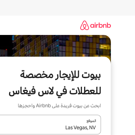
خطى
لى
لمحتوى
بيوت للإيجار مخصصة
للعطلات في لاس فيغاس
ابحث عن بيوت فريدة على Airbnb واحجزها
الموقع
عند توفر النتائج، انتقل باستخدام السهمين لأعلى ولأسف