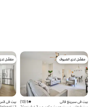
مفضّل لدى الضيوف
مفضّل لدى
مفضّل لدى الضيوف
مفضّل لدى
بيت في سبرينغ فالي
5 (13)
متوسط التقييم 5 من 5، 13 مراجعات
بيت في لاس
بيت فيغاس نيست حديث مكون من 3 غرف نوم/2