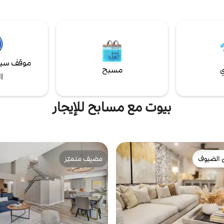
السباحة غير مدفأ. يجب أن تصعد السلالم ★
السقف تجلب طاقة فيغاس إلى عتبة ب
ين، ممنوع الحيوانات الأليفة! ★
استمتع بشبكة واي فاي عالية السرعة م
وانين البيت والموافقة عليها قبل
ومواقف مجانية للسيارات وإمكانية ا
السبا أو تسجيل الوصول المبكر أو
المباشر إلى كازينو بالمز. على بعد مس
درة المتأخر، اقرأ التفاصيل في
سيرًا على الأقدام من ستريب والحياة ال
الإضافية"
وتناول الطعام!
موقف سيا
ي
مسبح
ا
بيوت مع مسابح للإيجار
 الضيوف
مضيف متميّز
 الضيوف
مضيف متميّز