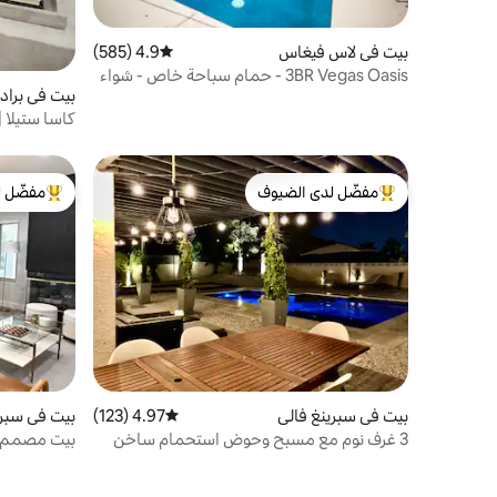
بيت في لاس فيغاس
4.9 (585)
متوسط التقييم 4.9 من 5، 585 مراجعات
3BR Vegas Oasis - حمام سباحة خاص - شواء
بيت في براد
- دقائق إلى ستريب
المطار • تتسع لـ 10
مفضّل لدى الضيوف
مفضّل ل
من أبرز البيوت المفضّلة لدى الضيوف
من أبرز ال
بيت في سبرينغ فالي
4.97 (123)
متوسط التقييم 4.97 من 5، 123 مراجعات
بيت في سبري
3 غرف نوم مع مسبح وحوض استحمام ساخن
بيت مصمم ع
بالقرب من ذا ستريب
ساخن