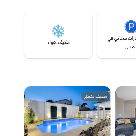
ابك.
سيارتان كحد أقصى وستة أشخاص. * مدفأة
جانًا
داخلية قيد الإصلاح حاليًا. * تبلغ رسوم تدفئة
لوصول
حمام السباحة 80 دولارًا في اليوم. لا توجد رسوم
افة قصيرة
لتدفئة المنتجع الصحي. * قبول الضيوف الذين
ليلية
لديهم إقامات وتقييمات سابقة فقط.
رات مجاني في
مكيف هواء
لمبنى
مضيف متميّز
مضيف متميّز