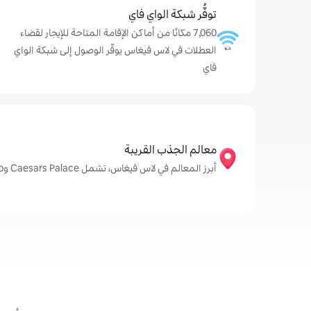
توفُّر شبكة الواي فاي
7,060 مكانًا من أماكن الإقامة المتاحة للإيجار لقضاء
العطلات في لاس فيغاس يوفّر الوصول إلى شبكة الواي
فاي
معالم الجذب القريبة
أبرز المعالم في لاس فيغاس، تشمل Caesars Palace وFountains of Bellagio وAREA15