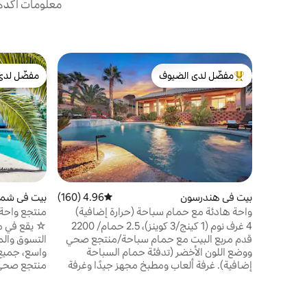
معلومات أكدها
مفضّل لدى الضيوف
مفضّل لدى
من أبرز البيوت المفضّلة لدى الضيوف
مفضّل لدى
بيت في هندرسون
4.96 (160)
متوسط التقييم 4.96 من 5، 160 مراجعات
بيت في شما
واحة هادئة مع حمام سباحة (حرارة إضافية)
منتجع واحة
سبا/ملعب غولف مصغر.
ساخن - بال
4 غرف نوم (1 كينج/3 كوينز)، 2.5 حمام/ 2200
☆ يقع في م
قدم مربع البيت مع حمام سباحة/منتجع صحي
التسوق والم
ووضع اللون الأخضر (تدفئة حمام السباحة
واسع، جميع 
إضافية). غرفة ألعاب ومطبخ مجهز جيدًا وغرفة
منتجع صحي 
معيشة مع تلفزيون ذكي 60بوصة وحمام سباحة
خلفي واحة 
ساخن جميل ومنتجع صحي للاسترخاء. يساعدك
يتطلعون إلى 
الشلال ووضع اللون الأخضر على الاستمتاع
واحة للاست