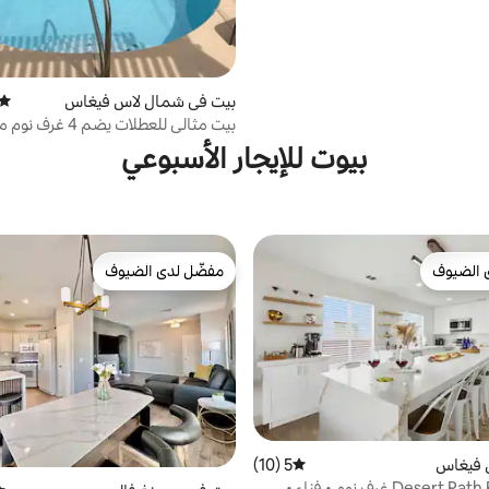
بيت في شمال لاس فيغاس
متوس
بيت مثالي للعطلات يضم 
سباحة
بيوت للإيجار الأسبوعي
 الضيوف
مفضّل لدى الضيوف
 الضيوف
مفضّل لدى الضيوف
 فيغاس
5 (10)
متوسط التقييم 5 من 5، 10 مراجعات
Desert Path Retreat | 3 غرف نوم • فناء •