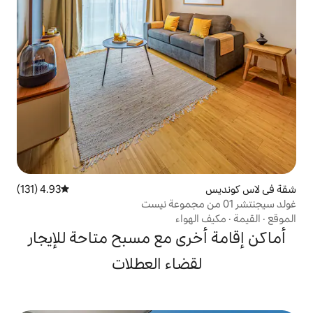
4.93 (131)
متوسط التقييم 4.93 من 5، 131 مراجعات
واء
ى مع مسبح متاحة للإيجار
ضاء العطلات