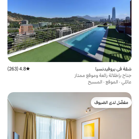
4.8 (263)
متوسط التقييم 4.8 من 5، 263 مراجعات
ممتاز