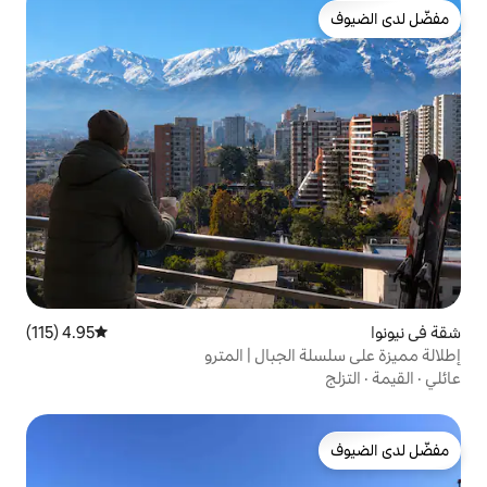
4.95 (115)
متوسط التقييم 4.95 من 5، 115 مراجعات
جبال | المترو