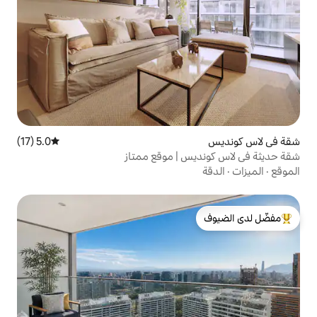
5.0 (17)
متوسط التقييم 5.0 من 5، 17 مراجعات
 | موقع ممتاز
لدى الضيوف