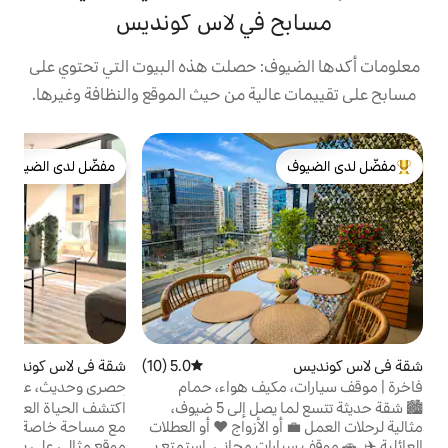
مسابح في لاس 
معلومات أكدها الضيوف: حصلت هذه ا
مسابح على تقييمات عالية من حيث ال
س
مفضّل لدى الضيوف
مفضّل لدى الضيوف
من أبرز ال
ب
ة
.
ع
ل
.
متوسط التقييم 4.96 من 5، 24 مراجعات
4.96 (24)
شقة في لاس كونديس
متوسط التقييم 5.0 من 5، 10 مراجعات
5.0 (10)
ل
حصري وحديث، على بعد خطوات من حديقة
فاخرة | موقف 
أروكو
م)
اكتشف الحياة العصرية في هذه الشقة الحصرية
🏙️ شقة حديثة تتسع لما يصل إلى 5 ضيوف،
مع مساحة خاصة لوقوف السيارات، وتقع في
مثالية لرحلات العمل 
موقع مثالي على بعد 1.7 كم فقط من بارك أراوكو
العائلية ✈️. 🚗 موقف سيار