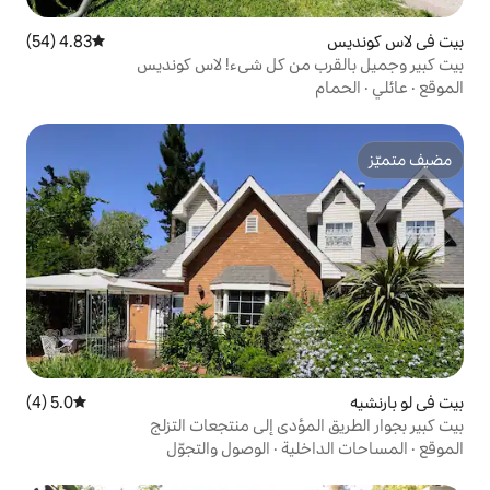
4.83 (54)
متوسط التقييم 4.83 من 5، 54 مراجعات
من كل شيء! لاس كونديس
5.0 (4)
متوسط التقييم 5.0 من 5، 4 مراجعات
ؤدي إلى منتجعات التزلج
ية
·
الوصول والتجوّل