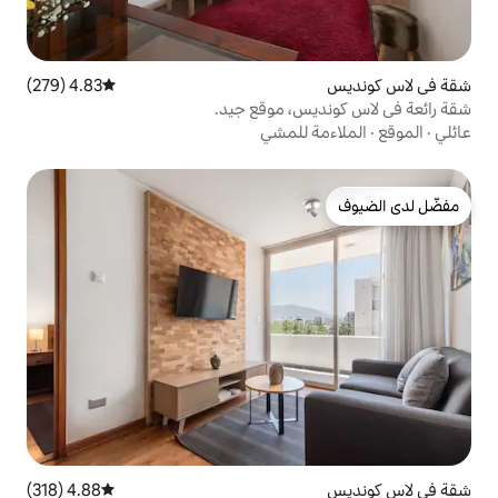
4.83 (279)
متوسط التقييم 4.83 من 5، 279 مراجعات
، موقع جيد.
للمشي
4.88 (318)
متوسط التقييم 4.88 من 5، 318 مراجعات