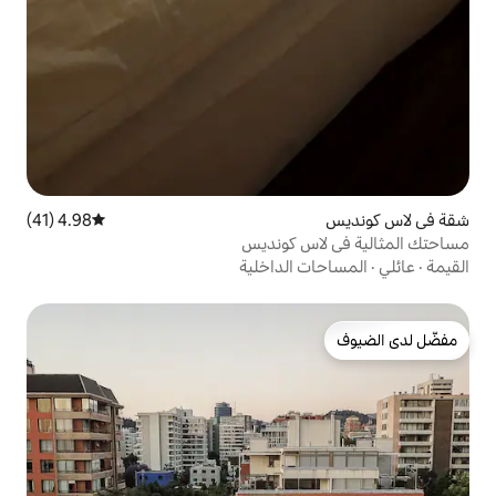
4.98 (41)
متوسط التقييم 4.98 من 5، 41 مراجعات
 كونديس
الداخلية