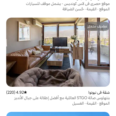
يس - يشمل موقف للسيارات
يافة
4.92 (220)
متوسط التقييم 4.92 من 5، 220 مراجعات