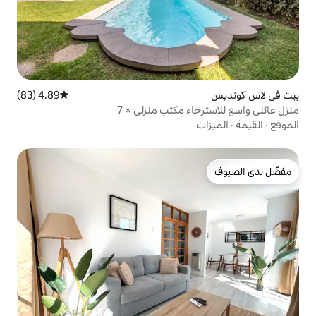
4.89 (83)
متوسط التقييم 4.89 من 5، 83 مراجعات
 مكتب منزلي × 7