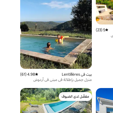
5 (23)
متوسط التقييم 5 من 5، 23 مراجعات
بيت في Lentillères
4.98 (61)
متوسط التقييم 4.98 من 5، 61 مراجعات
منزل جميل بإطلالة في مبنى في أردوش
مفضّل لدى الضيوف
مفضّل لدى الضيوف