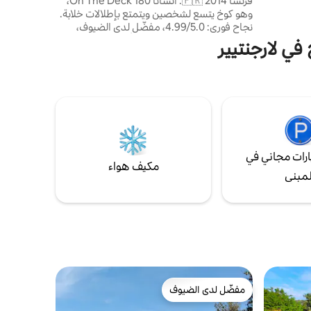
فرنسا 🇫🇷 2014: أنشأنا 180 On The Deck،
وهو كوخ يتسع لشخصين ويتمتع بإطلالات خلابة.
نجاح فوري: 4.99/5.0، مفضّل لدى الضيوف،
جوهرة مخفية، مصنّف ضمن أفضل 1% من
في لارجنتيير
إعلانات المساكن المفضلة على Airbnb، مضيف
متميز. 2026: نفتح 180 أون ذا روك، وهو منزل
حجري تقليدي يقع على صخرة، تم تجديده بأناقة،
ويتسع لـ 6 أشخاص (بحد أقصى 4 بالغين).
خدمات راقية وإطلالات خلابة على مضائق أرديش.
رات مجاني في
مكيف هواء
لمبنى
مفضّل لدى الضيوف
مفضّل لدى الضيوف