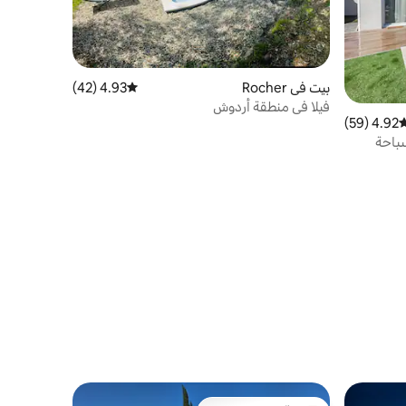
بيت في Rocher
4.93 (42)
متوسط التقييم 4.93 من 5، 42 مراجعات
فيلا في منطقة أردوش
4.92 (59)
وسط التقييم 4.92 من 5، 59 مراجعات
باحة