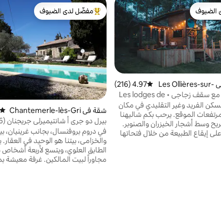
 الضيوف
مفضّل لدى الضيوف
 الضيوف
من أبرز البيوت المفضّلة لدى الضيوف
بيت صغير في Les Ollières-sur-
4.97 (216)
متوسط التقييم 4.97 من 5، 216 مراجعات
شاليه مريح مع سقف زجاجي • Les lodges de
سكن الفريد وغير التقليدي في مكان
شقة في Chantemerle-lès-Gri
متوسط
تفعات الموقع. يرحب بكم شاليهنا
gnan
بيرل دو جري أ شانتيميرلي جريجنان (26)
يح وسط أشجار الخيزران والصنوبر.
في دروم بروفنسال، بجانب غرينيان، بي
لى إيقاع الطبيعة من خلال فتحاتها
والخزامى، بيتنا هو الوحيد في العقار. 
بيرة، وهي مثالية للاستمتاع بالضوء
الطابق العلوي، ويتسع لأربعة أشخاص ب
ستمتاع بالسماء المرصعة بالنجوم.
ديكور أنيق وراحة مطلقة. من سبتمبر إلى أبريل،
متر مربع، مع مطبخ مفتوح مجهز بالكا
م السبا مقابل رسوم إضافية: حمام
للاسترخاء مع تلفزيون 127 
نورديك على نار الحطب! مرحبًا بكم في Lodges
رئيسي بمساحة 35 متر مربع مع 
حوض مزدوج، مرحاض مستقل، مكيف 
طابق نصفي بمساحة 30 متر 
السريرين 160X200. شرفة خاصة مع شواية ويبر.