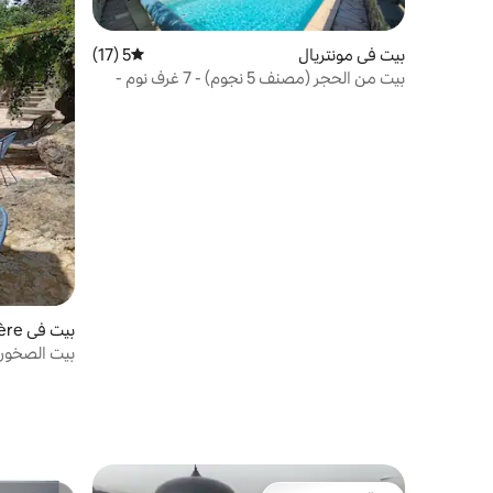
بيت في مونتريال
5 (17)
متوسط التقييم 5 من 5، 17 مراجعات
بيت من الحجر (مصنف 5 نجوم) - 7 غرف نوم -
حمام سباحة
بيت في Largentière
بيت الصخور