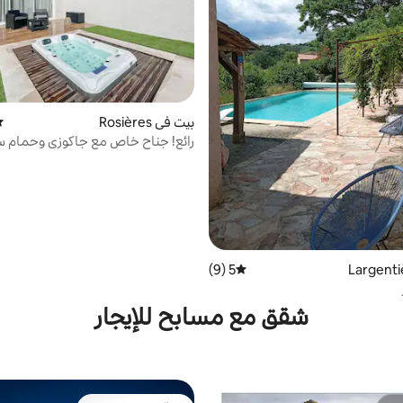
بيت في Rosières
مت
رائع! جناح خاص مع جاكوزي وحمام س
5 (9)
متوسط التقييم 5 من 5، 9 مراجعات
شقق مع مسابح للإيجار