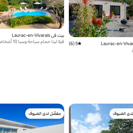
بيت في Laurac-en-Vivarais
فيلا لينا حمام سباحة وسبا 10 أشخاص
5 (6)
متوسط التقييم 5 من 5، 6 مراجعات
دى الضيوف
مفضّل لدى الضيوف
بيوت المفضّلة لدى الضيوف
مفضّل لدى الضيوف