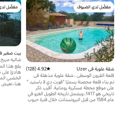
مفضّل لدى الضيوف
مفضّل لدى
مفضّل لدى الضيوف
مفضّل لدى
Eyrieux
Praly
يقع هذا الم
شقة علوية في Uzer
4.92 (128)
متوسط التقييم 4.92 من 5، 128 مراجعات
هادئ على مر
قلعة القرون الوسطى ، شقة علوية مذهلة في
الخشبي المر
سود أرديش مع حمام سباحة
تم بناء قلعة محصنة رسميًا "فورت دي لا باستيد "
هنا، نعيش ع
على موقع محطة عسكرية رومانية. أقرب ذكر
الزجاجية الك
تاريخي هو 1417، ويشمل تاريخه الطويل الغزو في
الكامل والا
عام 1584 من قبل البروتستانت خلال فترة حروب
هوغونوت. حافظ القلعة على العديد من الميزات
يمكن استخدا
الأصلية بما في ذلك الدرج الحجري القديم عند
الباب الأمامي المؤدي إلى شقة علوية مكونة من
de Praly، لورين وفيكتور
4 غرف نوم. هناك إمكانية وصول كاملة إلى
الحديقة الكبيرة بما في ذلك حمام سباحة
بمساحة 10 أمتار × 4 أمتار في الأرض.