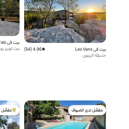
بيت في Laurac-en-Vivarais
بيت لورير روز
بيت في Les Vans
4.96 (54)
متوسط التقييم 4.96 من 5، 54 مراجعات
حديقة الزيتون
مفضّل لدى الضيوف
مفضّل ل
مفضّل لدى الضيوف
من أبرز ال