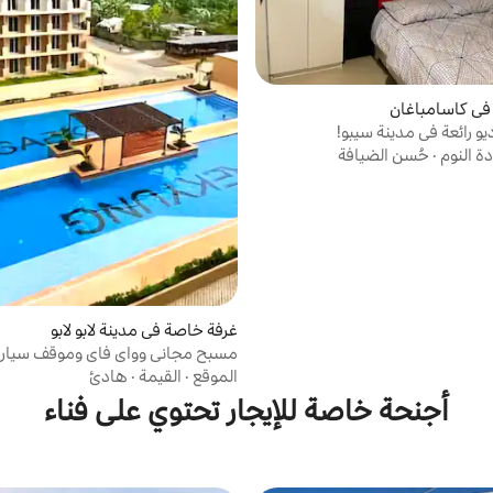
في كاسامباغان
و رائعة في مدينة سيبو!
ة النوم
·
حُسن الضيافة
غرفة خاصة في مدينة لابو لابو
مسبح مجاني وواي فاي وموقف سيارا
مثالي للعائلة
الموقع
·
القيمة
·
هادئ
أجنحة خاصة للإيجار تحتوي على فناء