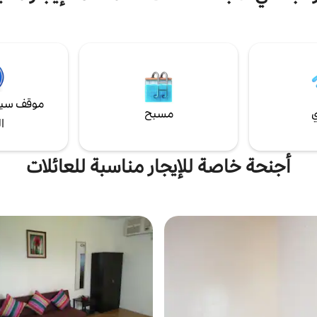
سهل التجول واستكشاف سيبو.
مطبخ كاملة وأدوات طهي لمساعدتك 
وجباتك الخاصة.* ستريت برجر من جو
رامزي، سوبر ماركت، ماكدونالدز، جول
إليفن، ستاربكس، بوفيه كوري، نادي ليل
موقف سيا
ي
مسبح
ا
أجنحة خاصة للإيجار مناسبة للعائلات