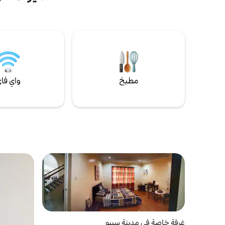
🚶‍♀️قريبة سيرًا على الأقدام إلى I. T. Park، 88th
يجعل من ال
Avenue، Ayala Central Bloc، Sugbo
Mercado، Crossroads، Cebu Coun
مطبخ
واي فا
غرفة خاصة في مدينة سيبو