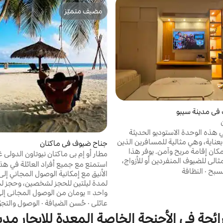
مضيف متميّز
مضيف متميّز
في مدينة سيبو
ي هذه الوحدة الاستوديو الحديثة
ناية، وهي مثالية للمسافرين الذين
جناح ضيوف في ماكتان
كان إقامة مريح وآمن. يوفر هذا
مطار أو إم بي ماكتان نيوتاون الدولي 
الي للضيوف المنفردين أو للأزواج،
نوم/2.5 حمام
استمتع مع جميع أفراد العائلة في هذا
ا يزيد من الفعالية إلى أقصى حد مع
سبح
·
النظافة
الأنيق مع إمكانية الوصول المجاني إل
جو دافئ وجذاب. يوفر موقعه
لمدة ليلتين للحجز لشخصين، وحجز ل
لة الوصول إلى مراكز التسوق
واحد = يومان من الوصول المجاني إل
لمطاعم والأماكن السياحية الشهيرة
× 4 أشخاص. غرفة نوم رئيسية مفروش
عائلي
·
حُسن الضيافة
·
الوصول والتجو
اء المدينة. يتمتع المكان بسهولة
ائجة في الأجنحة الخاصة المعدة للإيجار مدينة
سيارات الأجرة ودراجات الباج، مما
وسرير أريكة و5 غرف مع حمام/د