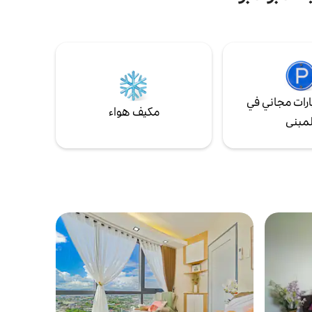
سيبو هنا!
في إعداد
ردون
يبي، سيفن
ي،
رات مجاني في
مكيف هواء
لمبنى