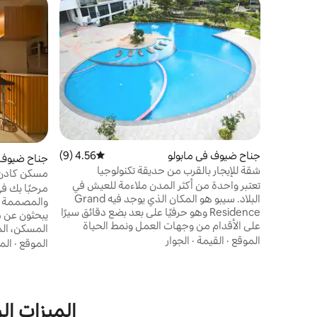
جناح ضيوف في مابولو
4.56 (9)
متوسط التقييم 4.56 من 5، 9 مراجعات
جناح ضيوف 
شقة للإيجار بالقرب من حديقة تكنولوجيا
مسكن كادن
المعلومات في مدينة سيبو
تعتبر واحدة من أكثر المدن ملاءمة للعيش في
مرحبًا بك ف
البلاد. سيبو هو المكان الذي يوجد فيه Grand
والمصممة بع
Residence وهو حرفيًا على بعد بضع دقائق سيرًا
يبحثون عن م
على الأقدام من وجهات العمل ونمط الحياة
المسكن، المث
الرئيسية. بالقرب من مركز أيالا، ووترفرونت لاهوج،
الموقع
·
القيمة
·
الجوار
تصميمًا ذكيً
الموقع
·
الم
وكازينو فلبيني، ومدينة تكنولوجيا المعلومات،
الحفاظ على 
ومدينة SM. يمكن الوصول إليها بسهولة. 📍
المركزي سهو
الموقع: على طول شارع الحاكم M. Cuenco،
الرئيسية وا
Banilad و Pres. شارع روكساس * مع طريقين
في جميع أنح
الميزات الر
للوصول (الذهاب إلى مابولو وأيالا) مسافة
الوصول إلى 