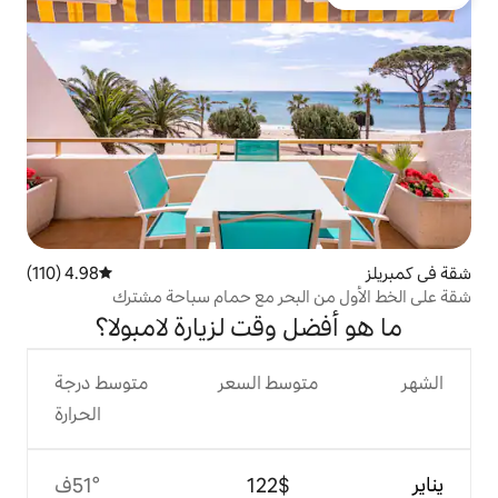
4.98 (110)
متوسط التقييم 4.98 من 5، 110 مراجعات
لبحر مع حمام سباحة مشترك
 وقت لزيارة لامبولا؟
وسط السعر
متوسط درجة
الحرارة
$‏122
51°ف