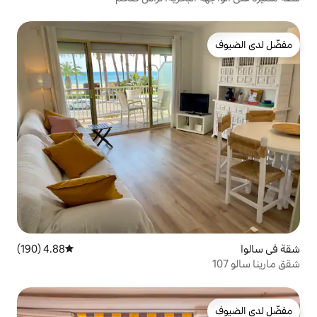
4.88 (190)
متوسط التقييم 4.88 من 5، 190 مراجعات