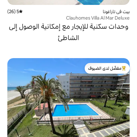
5 (26)
متوسط التقييم 5 من 5، 26 مراجعات
Clauhom
جار مع إمكانية الوصول إلى
الشاطئ
لدى الضيوف