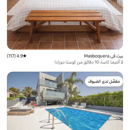
4.9 (117)
متوسط التقييم 4.9 من 5، 117 مراجعات