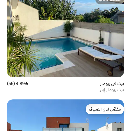
4.89 (56)
متوسط التقييم 4.89 من 5، 56 مراجعات