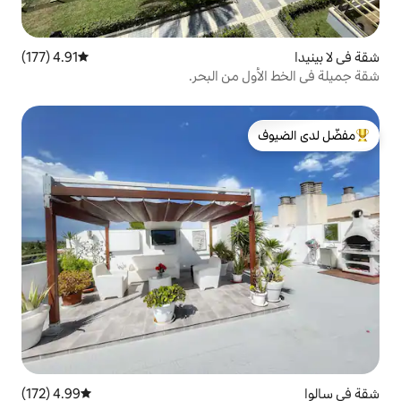
4.91 (177)
متوسط التقييم 4.91 من 5، 177 مراجعات
من البحر.
لدى الضيوف
4.99 (172)
متوسط التقييم 4.99 من 5، 172 مراجعات