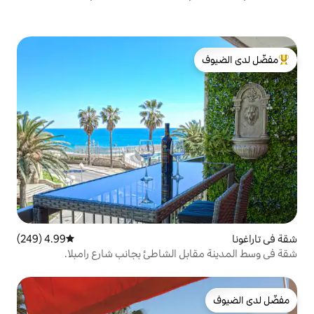
لدى الضيوف
4.99 (249)
متوسط التقييم 4.99 من 5، 249 مراجعات
ل الشاطئ بجانب شارع رامبلا.