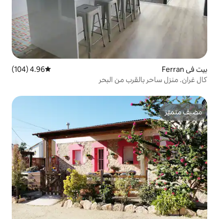
4.96 (104)
متوسط التقييم 4.96 من 5، 104 مراجعات
رب من البحر