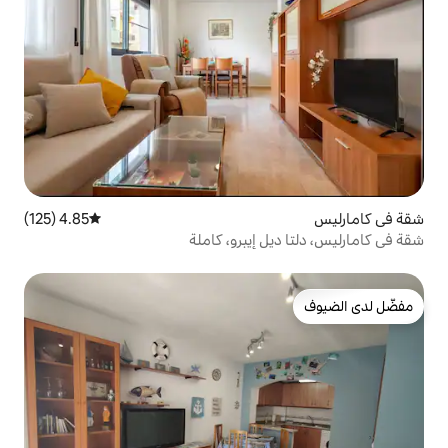
4.85 (125)
متوسط التقييم 4.85 من 5، 125 مراجعات
 إيبرو، كاملة