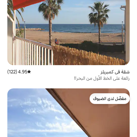
4.95 (122)
متوسط التقييم 4.95 من 5، 122 مراجعات
بحر!!