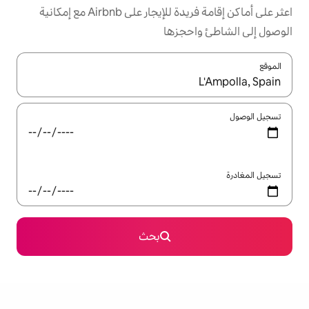
اعثر على أماكن إقامة فريدة للإيجار على Airbnb مع إمكانية
جزها
ل باستخدام السهمين لأعلى ولأسفل أو استكشف عن طريق اللمس أو السحب.
بحث