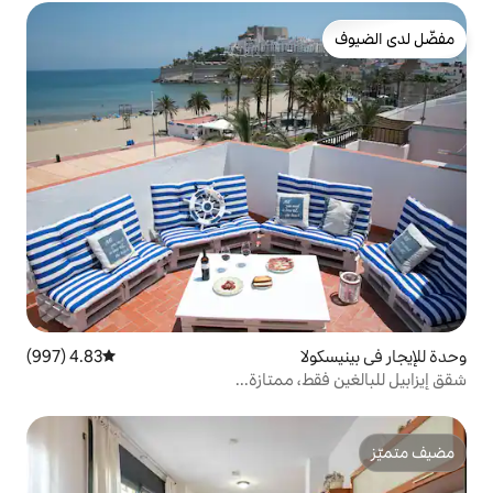
4.83 (997)
متوسط التقييم 4.83 من 5، 997 مراجعات
ممتازة...