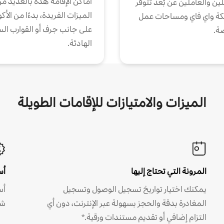
أماكن الإقامة هذه بالعديد م
ين والعاملين عن بُعد تتوفر
الميزات الفريدة، بدءًا من الأك
كة واي فاي ومساحات عمل
على جانب جرف أو القوارب الس
ة.
الهادئة.
الميزات والامتيازات للإقامات الطويلة
المرونة التي تحتاج إليها
أس
يمكنك اختيار تواريخ تسجيل الوصول وتسجيل
أس
المغادرة بدقة والحجز بسهولة عبر الإنترنت، دون أي
شه
التزام إضافي أو تقديم مستندات ورقية.*