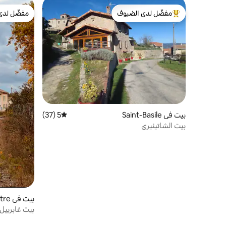
مفضّل لدى الضيوف
مفضّل لدى
من أبرز البيوت المفضّلة لدى الضيوف
مفضّل لدى
بيت في Saint-Basile
5 (37)
متوسط التقييم 5 من 5، 37 مراجعات
بيت الشاتينيري
بيت في Lamastre
بيت غابرييل