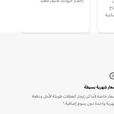
ن
إحضار حيوانك الأليف معك.
واخ
كنية
عار شهرية بسيطة
عار خاصة لأماكن إيجار العطلات طويلة الأجل ودفعة
رية واحدة دون رسوم إضافية.*