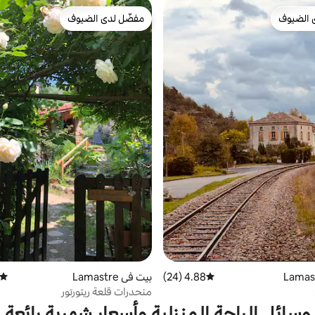
 الضيوف
مفضّل لدى الضيوف
 الضيوف
مفضّل لدى الضيوف
4.88 (24)
متوسط التقييم 4.88 من 5، 24 مراجعات
بيت في Lamastre
متوسط
منحدرات قلعة ريتورتور
وسائل الراحة المنزلية وأسعار شهرية رائعة