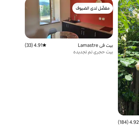
مفضّل لدى الضيوف
مفضّل لدى الضيوف
بيت في Lamastre
4.91 (33)
متوسط التقييم 4.91 من 5، 33 مراجعات
بيت حجري تم تجديده
4.92 (184)
 التقييم 4.92 من 5، 184 مراجعات