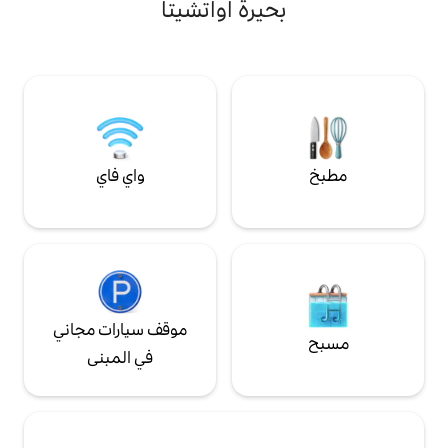
يرة أواتشيتا
50 بوصة مع واي فاي عالي السرعة. رصيف
دينة هوت سبرينغز
قوارب مشترك مع نقطة مراقبة. الكثير من المرح
 - ألعاب الطاولة - تلفزيونات ذكية
في اللعب لجميع أفراد الأسرة!
لبحيرة وموقد نار
مشترك - مناظر مطلة على المياه يجب أن يكون
واي فاي
موقف سيارات مجاني
في المبنى