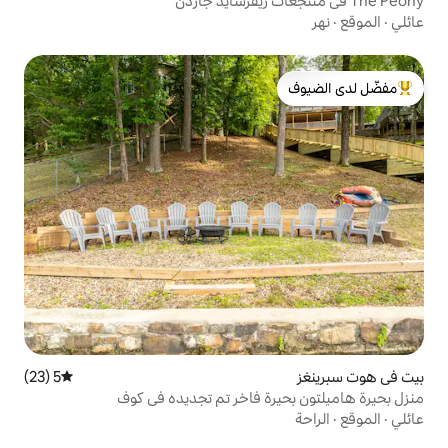
لدى الضيوف
5 (23)
متوسط التقييم 5 من 5، 23 مراجعات
ة فاخر تم تجديده في كوف