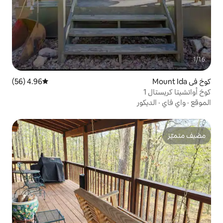
4.96 (56)
متوسط التقييم 4.96 من 5، 56 مراجعات