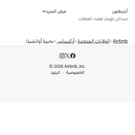
عرض المزيد
ت
دة
أركنساس
بحيرة أواتشيتا
© 2026 Airbnb, I
خصوصية
البنود