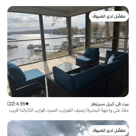
4.95 (22)
متوسط التقييم 4.95 من 5، 22 مراجعات
صيف القوارب، الصيد، قوارب الكاياك! قريب