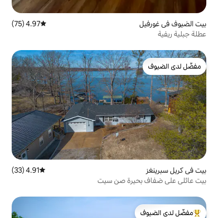
4.97 (75)
متوسط التقييم 4.97 من 5، 75 مراجعات
4.91 (33)
متوسط التقييم 4.91 من 5، 33 مراجعات
رة صن سيت