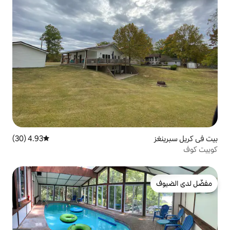
4.93 (30)
متوسط التقييم 4.93 من 5، 30 مراجعات