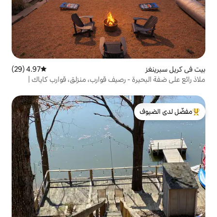
4.97 (29)
متوسط التقييم 4.97 من 5، 29 مراجعات
 - رصيف قوارب، منزلق، قوارب كاياك |
لدى الضيوف