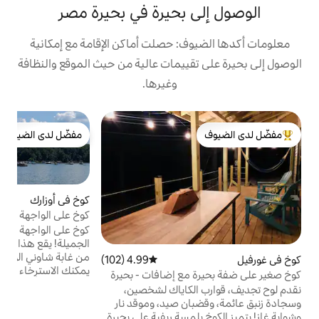
 بحيرة في بحيرة مصر
ف: حصلت أماكن الإقامة مع إمكانية
قييمات عالية من حيث الموقع والنظافة
وغيرها.
ب
مفضّل لدى الضيوف
ب
لدى الضيوف
مفضّل لدى الضيوف
ب
ت
ا
ع
كوخ في أوزارك
4.87 (158)
متوسط التقييم 4.87 من 5، 158 مراجعات
و
كوخ على الواجهة المائية على بحيرة مصر
و
كوخ على الواجهة البحرية على بحيرة مصر
ه
الجميلة! يقع هذا العقار في منطقة منعزلة للغاية
ا
من غابة شاوني الوطنية في تونيل هيل، إلينوي.
4.99 (102)
متوسط التقييم 4.99 من 5، 102 مراجعات
ا
يمكنك الاسترخاء على ضفاف البحيرة ومشاهدة
مع إضافات - بحيرة
ا
الحياة البرية أو مجرد الاستمتاع بالمناظر من
لكاياك لشخصين،
ا
غرفة التشمس المدمجة. يقع هذا الكوخ على
ن صيد، وموقد نار
عق
البحيرة أيضًا بالقرب من مسارات النبيذ وهو
لمسة ريفية على بحيرة