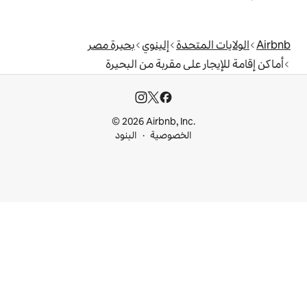
دة
إلينوي
بحيرة مصر
ى مقربة من البحيرة
© 2026 Airbnb, I
خصوصية
البنود