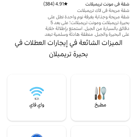
4.91 (384)
متوسط التقييم 4.91 من 5، 384 مراجعات
ألعاب مع طاولة بليقة بلياردو وطاولة كرة قدم
انت
صغيرة وصالة ألعاب رياضية وصالة. المزيج
نوم واحدة تطل على
المثالي من الاسترخاء والمغامرة والمعيشة التي
بحيرة تريمبلانت ومونت تريمبلانت؛ على بعد 5
لا تُنسى على واجهة البحيرة!
دقائق بالسيارة من الجبل. استمتع بإطلالة خلابة
ة هادئة وسلمية تبعد
ائعة للتزلج وركوب
ة في إيجارات العطلات في
 طويلة/مسارات عبر
. مطبخ وحمام مجهزان
يرة تريمبلان
 مطري. منطقة
ز وفناء صغير وشواء.
جاني، تلفزيون كابل،
هزة جديدة. التسجيل
واي فاي