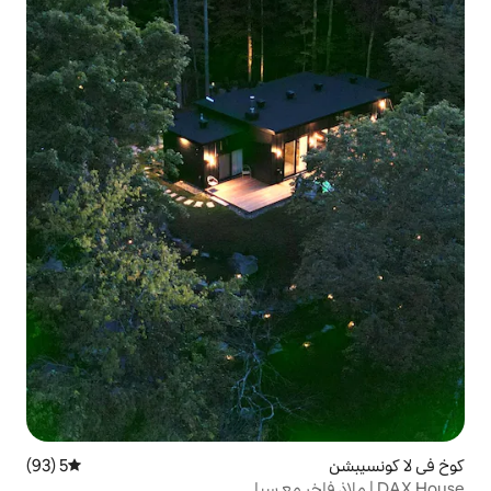
5 (93)
متوسط التقييم 5 من 5، 93 مراجعات