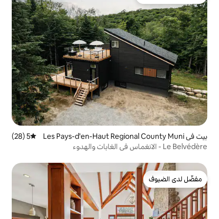
لدى الضيوف
Les Pays-d'en-Haut Regional C
5 (28)
متوسط التقييم 5 من 5، 28 مراجعات