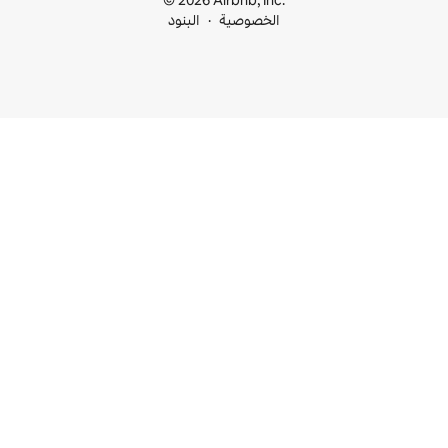
© 2026 Airbnb, I
خصوصية
البنود