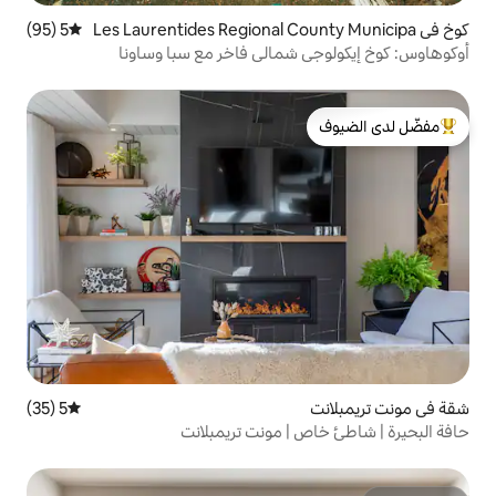
Les Laurentides Regional Count
5 (95)
متوسط التقييم 5 من 5، 95 مراجعات
شمالي فاخر مع سبا وساونا
لدى الضيوف
5 (35)
متوسط التقييم 5 من 5، 35 مراجعات
| مونت تريمبلانت