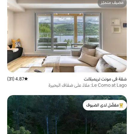
4.87 (31)
متوسط التقييم 4.87 من 5، 31 مراجعات
لدى الضيوف