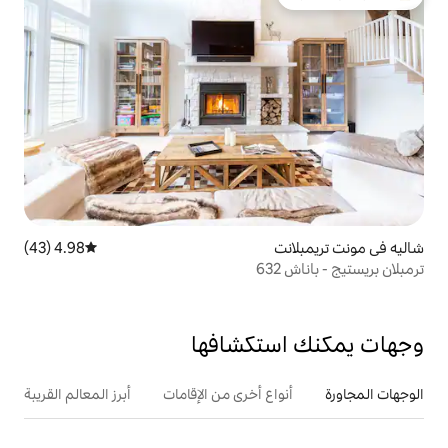
لدى الضيوف
4.98 (43)
متوسط التقييم 4.98 من 5، 43 مراجعات
تكشافها
ع أخرى من الإقامات
أبرز المعالم القريبة