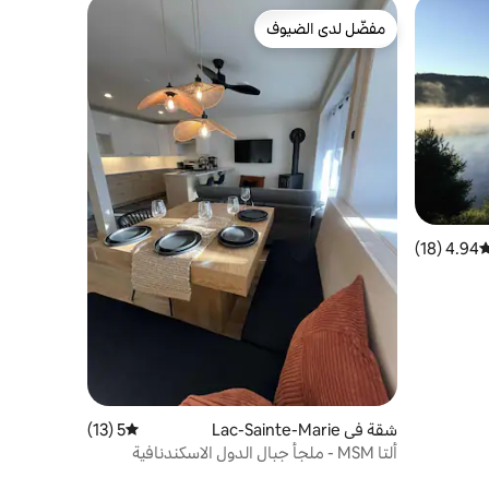
مفضّل لدى الضيوف
مفضّل لدى الضيوف
4.94 (18)
وسط التقييم 4.94 من 5، 18 مراجعات
شقة في Lac-Sainte-Marie
5 (13)
متوسط التقييم 5 من 5، 13 مراجعات
ألتا MSM - ملجأ جبال الدول الاسكندنافية