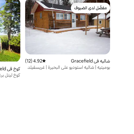
مفضّل لدى الضيوف
مفضّل لدى الضيوف
شاليه في Gracefield
4.92 (12)
متوسط التقييم 4.92 من 5، 12 مراجعات
بوميتيه | شاليه استوديو على البحيرة | غريسفيلد
كوخ في Gracefield
كوخ ليتل بر