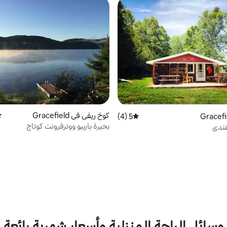
كوخ ريفي في Gracefield
مت
5 (4)
متوسط التقييم 5 من 5، 4 مراجعات
بحيرة باربيو ووترفرونت كوتاج
غندي
وسائل الراحة المنزلية وأسعار شهرية رائعة