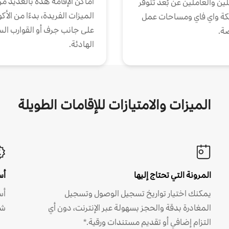
أماكن الإقامة هذه بالعديد م
ين والعاملين عن بُعد تتوفر
الميزات الفريدة، بدءًا من الأك
كة واي فاي ومساحات عمل
على جانب جرف أو القوارب الس
ة.
الهادئة.
الميزات والامتيازات للإقامات الطويلة
المرونة التي تحتاج إليها
أس
يمكنك اختيار تواريخ تسجيل الوصول وتسجيل
أس
المغادرة بدقة والحجز بسهولة عبر الإنترنت، دون أي
شه
التزام إضافي أو تقديم مستندات ورقية.*