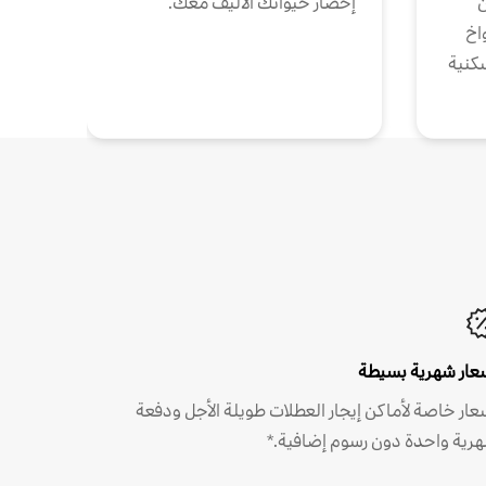
ن
إحضار حيوانك الأليف معك.
واخ
كنية
عار شهرية بسيطة
عار خاصة لأماكن إيجار العطلات طويلة الأجل ودفعة
رية واحدة دون رسوم إضافية.*