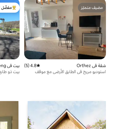
مضيف متميّز
مفضّل ل
مضيف متميّز
من أبرز ال
شقة في Orthez
4.8 (5)
متوسط التقييم 4.8 من 5، 5 مراجعات
بيت في Loubieng
استوديو مريح في الطابق الأرضي مع موقف
بيت ذو طابع
سيارات، محلات تجارية على مسافة قريبة