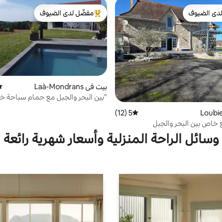
دى الضيوف
مفضّل لدى الضيوف
بيوت المفضّلة لدى الضيوف
من أبرز البيوت المفضّلة لدى الضيوف
بيت في Laà-Mondrans
مت
"بين البحر والجبل مع حمام سباحة 
5 (12)
متوسط التقييم 5 من 5، 12 مراجعات
 خاص بين البحر والجبل
وسائل الراحة المنزلية وأسعار شهرية رائعة