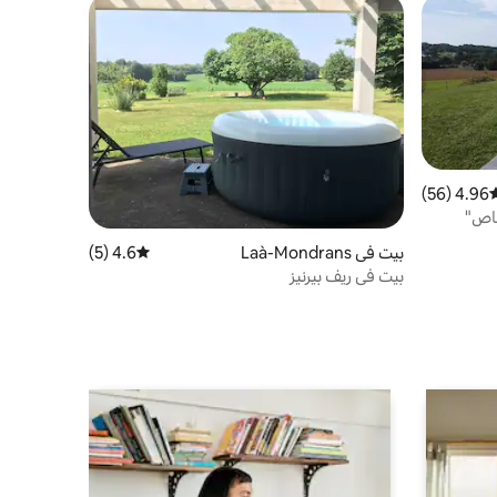
4.96 (56)
وسط التقييم 4.96 من 5، 56 مراجعات
خاص"
بيت في Laà-Mondrans
4.6 (5)
متوسط التقييم 4.6 من 5، 5 مراجعات
بيت في ريف بيرنيز