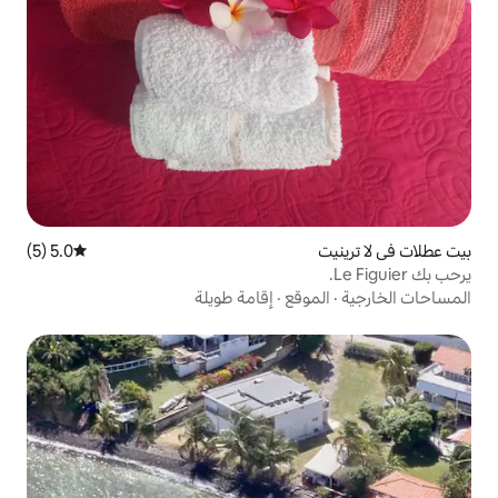
5.0 (5)
متوسط التقييم 5.0 من 5، 5 مراجعات
قع
·
إقامة طويلة