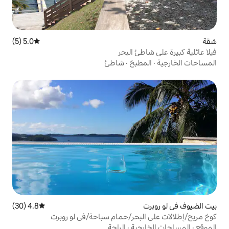
5.0 (5)
متوسط التقييم 5.0 من 5، 5 مراجعات
 البحر
بخ
·
شاطئ
4.8 (30)
متوسط التقييم 4.8 من 5، 30 مراجعات
بحر/حمام سباحة/في لو روبرت
ية
·
الراحة