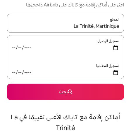
 Airbnb واحجزها
ل باستخدام السهمين لأعلى ولأسفل أو استكشف عن طريق اللمس أو السحب.
بحث
أماكن إقامة مع كاياك الأعلى تقييمًا في La
Trinité