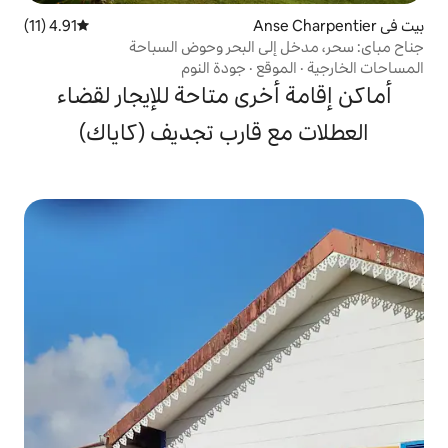
4.91 (11)
متوسط التقييم 4.91 من 5، 11 مراجعات
ى البحر وحوض السباحة
قع
·
جودة النوم
خرى متاحة للإيجار لقضاء
 قارب تجديف (كاياك)