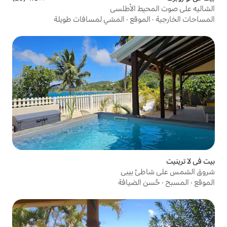
الأطلسي
قع
·
المشي لمسافات طويلة
بيبي
ضيافة