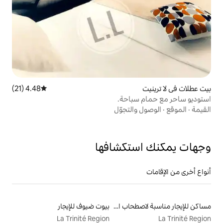
4.48 (21)
متوسط التقييم 4.48 من 5، 21 مراجعات
باحة.
لتجوّل
تكشافها
مساكن للإيجار مناسبة لاصطحاب الحيوانات الأليفة
بيوت ضيوف للإيجار
La Trinité Region