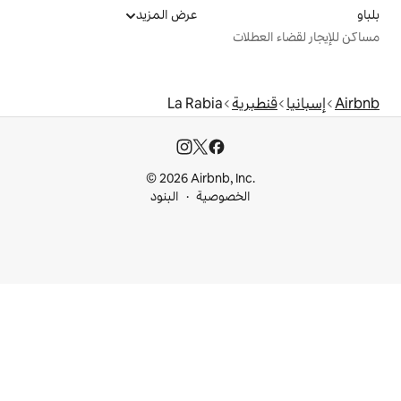
عرض المزيد
ت
ة
La Rabia
© 2026 Airbnb, I
خصوصية
البنود