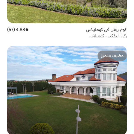
4.88 (57)
متوسط التقييم 4.88 من 5، 57 مراجعات