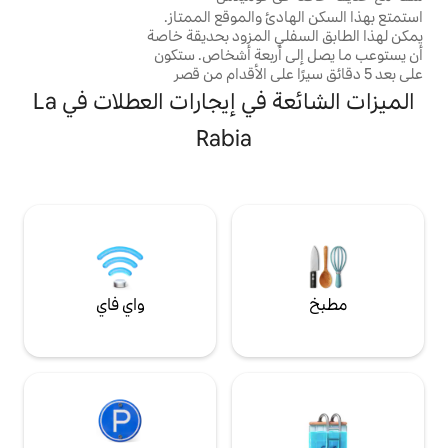
طويلة المثالية للمغامرات. استرخ في الداخل أو
 والموقع الممتاز.
في الهواء الطلق مع حديقة كبيرة وفناء مغطى،
 المزود بحديقة خاصة
مما يجعل هذا الملاذ الساحلي عطلتك المثالية.
ربعة أشخاص. ستكون
ا على الأقدام من قصر
يز دي كوميلاس و 10 دقائق من المركز. لديك
الميزات الشائعة في إيجارات العطلات في La
ر من بينها، وكلها على
قة بالسيارة، ويمكنك الذهاب
Rabia
أقدام. ستكون لديك
الغداء أو العشاء في
ُنسى مع شريكك أو
نات الأليفة هي أيضا
واي فاي