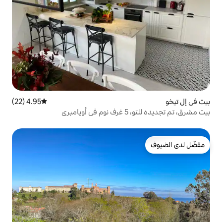
4.95 (22)
متوسط التقييم 4.95 من 5، 22 مراجعات
بري