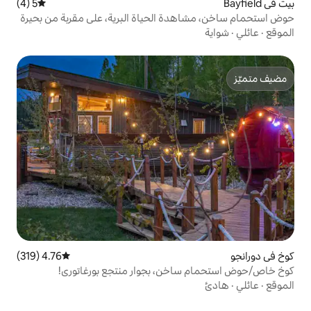
5 (4)
متوسط التقييم 5 من 5، 4 مراجعات
ة الحياة البرية، على مقربة من بحيرة
4.76 (319)
متوسط التقييم 4.76 من 5، 319 مراجعات
خن، بجوار منتجع بورغاتوري!