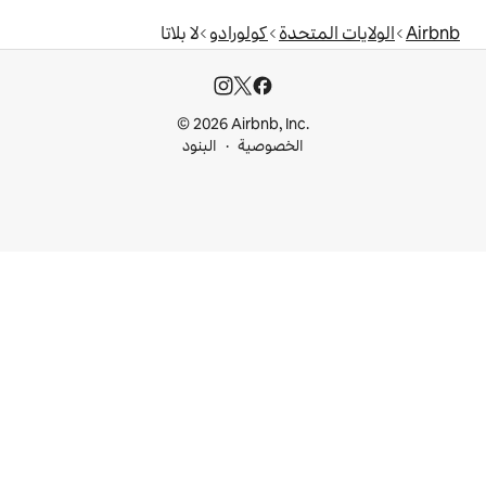
دة
كولورادو
لا بلاتا
© 2026 Airbnb, I
خصوصية
البنود