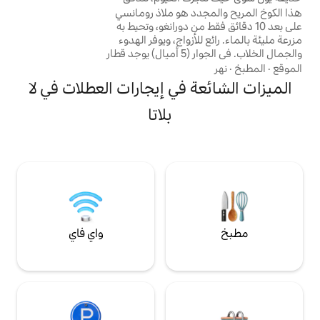
التزلج في منتجع بيرجاتوري/دورانجو ماونتن. ينام
 هو ملاذ رومانسي
بشكل مريح ما يصل إلى 8 ضيوف.
قط من دورانغو، وتحيط به
زواج، ويوفر الهدوء
والجمال الخلاب. في الجوار (5 أميال) يوجد قطار
لتنزه والتزلج وصيد
مية البرية والغزلان
 في إيجارات العطلات في لا
أوز وسمك السلمون
كنك المشي أو التزلج
بلاتا
مسار الدائري الذي
، أو التنقيب عن الذهب في
اصطحاب الحيوانات
استمتع بعطلة هادئة
واي فاي