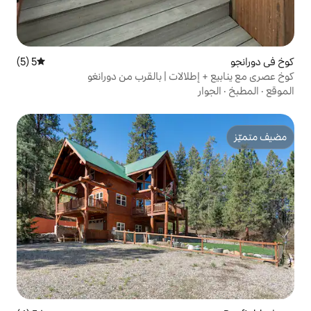
5 (5)
متوسط التقييم 5 من 5، 5 مراجعات
لات | بالقرب من دورانغو