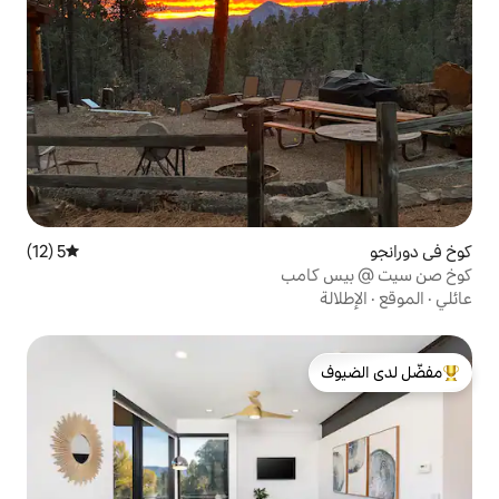
5 (12)
متوسط التقييم 5 من 5، 12 مراجعات
مب
لدى الضيوف