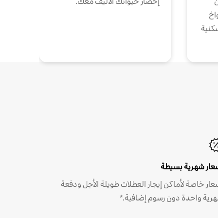
ن
إحضار حيوانك الأليف معك.
واخ
كنية
عار شهرية بسيطة
عار خاصة لأماكن إيجار العطلات طويلة الأجل ودفعة
رية واحدة دون رسوم إضافية.*