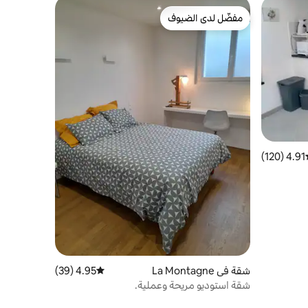
مفضّل لدى الضيوف
مفضّل لدى الضيوف
4.91 (120)
ط التقييم 4.91 من 5، 120 مراجعات
شقة في La Montagne
4.95 (39)
متوسط التقييم 4.95 من 5، 39 مراجعات
شقة استوديو مريحة وعملية.