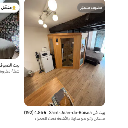
مضيف متميّز
مفضّل ل
مضيف متميّز
من أبرز ال
بيت الضيوف في agne
شقة مفروشة هادئة
بيت في Saint-Jean-de-Boisea
4.86 (192)
متوسط التقييم 4.86 من 5، 192 مراجعات
u
مسكن رائع مع ساونا بالأشعة تحت الحمراء