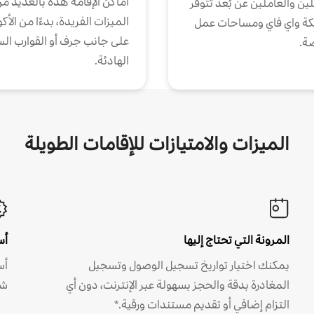
أماكن الإقامة هذه بالعديد م
ين والعاملين عن بُعد تتوفر
الميزات الفريدة، بدءًا من الأك
كة واي فاي ومساحات عمل
على جانب جرف أو القوارب الس
ة.
الهادئة.
الميزات والامتيازات للإقامات الطويلة
المرونة التي تحتاج إليها
أس
يمكنك اختيار تواريخ تسجيل الوصول وتسجيل
أس
المغادرة بدقة والحجز بسهولة عبر الإنترنت، دون أي
شه
التزام إضافي أو تقديم مستندات ورقية.*