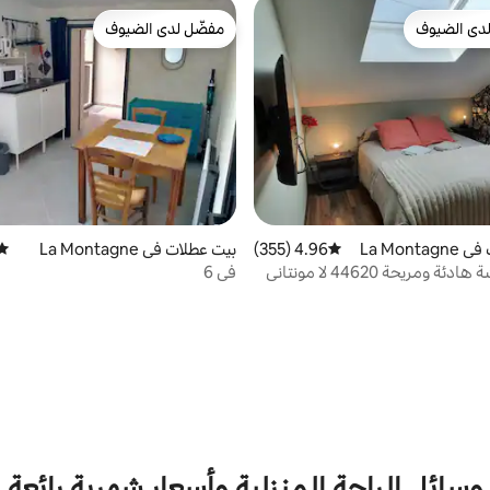
دى الضيوف
مفضّل لدى الضيوف
بيوت المفضّلة لدى الضيوف
مفضّل لدى الضيوف
La Mont
4.96 (355)
متوسط التقييم 4.96 من 5، 355 مراجعات
بيت عطلات في La Montagne
متوس
 ومريحة 44620 لا مونتاني
في 6
وسائل الراحة المنزلية وأسعار شهرية رائعة