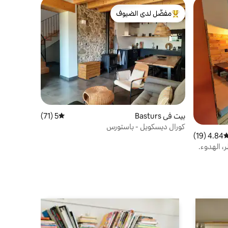
مفضّل لدى الضيوف
من أبرز البيوت المفضّلة لدى الضيوف
بيت في Basturs
5 (71)
متوسط التقييم 5 من 5، 71 مراجعات
كورال ديسكويل - باستورس
4.84 (19)
وسط التقييم 4.84 من 5، 19 مراجعات
ر، الهدوء.