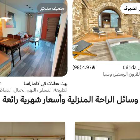
 الضيوف
مضيف متميّز
 الضيوف
مضيف متميّز
Lé
4.97 (98)
متوسط التقييم 4.97 من 5، 98 مراجعات
القرون الوسطى وسبا
بيت عطلات في كاماراسا
مت
الطبيعة، التسلق، النهر، الجبال، المناظ
وسائل الراحة المنزلية وأسعار شهرية رائعة