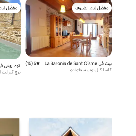
مفضّل لدى الضيوف
مفضّل لدى
مفضّل لدى الضيوف
مفضّل لدى
بيت في La Baronia de Sant Oïsme
5 (15)
متوسط التقييم 5 من 5، 15 مراجعات
كوخ ريفي في rida
كاسا كال بوير، سيغوندو
برج كيرالت 