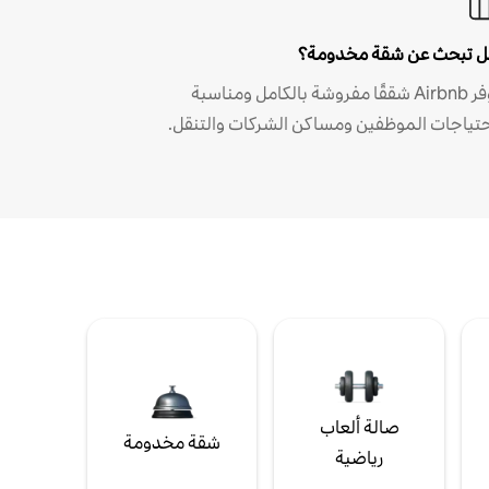
 تبحث عن شقة مخدومة؟
توفر Airbnb شققًا مفروشة بالكامل ومناسبة
حتياجات الموظفين ومساكن الشركات والتنقل.
صالة ألعاب
شقة مخدومة
رياضية