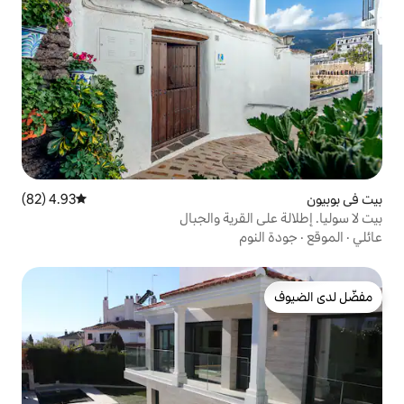
4.93 (82)
متوسط التقييم 4.93 من 5، 82 مراجعات
قرية والجبال
م