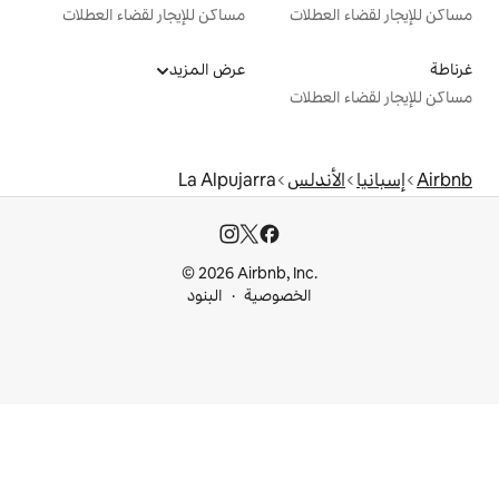
ت
مساكن للإيجار لقضاء العطلات
عرض المزيد
ت
س
La Alpujarra
© 2026 Airbnb, I
خصوصية
البنود