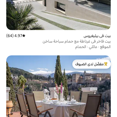
4.97 (64)
متوسط التقييم 4.97 من 5، 64 مراجعات
حمام سباحة ساخن
لدى الضيوف