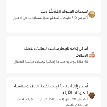
المُتحقَّق منها
يجار مناسبة للعائلات لقضاء
حة للإيجار لقضاء العطلات مناسبة
ة
ى 20 مكان إقامة متاحًا للإيجار تسمح باصطحاب