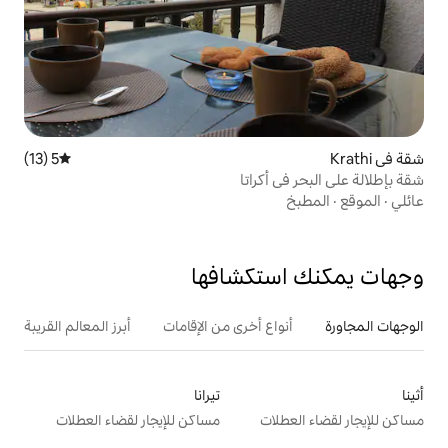
5 (13)
متوسط التقييم 5 من 5، 13 مراجعات
كراتا
تكشافها
ع أخرى من الإقامات
أبرز المعالم القريبة
تيرانا
ت
مساكن للإيجار لقضاء العطلات