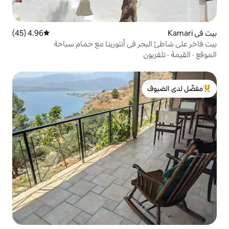
4.96 (45)
متوسط التقييم 4.96 من 5، 45 مراجعات
في أنتورينا مع حمام سباحة
لدى الضيوف