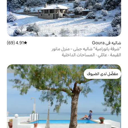
4.91 (69)
متوسط التقييم 4.91 من 5، 69 مراجعات
ي - منزل مانور
الداخلية