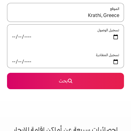
ل باستخدام السهمين لأعلى ولأسفل أو استكشف عن طريق اللمس أو السحب.
بحث
 عن أماكن إقامة للإيجار