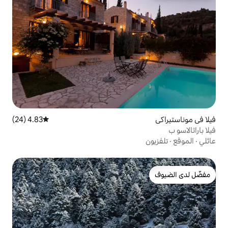
4.83 (24)
متوسط التقييم 4.83 من 5، 24 مراجعات