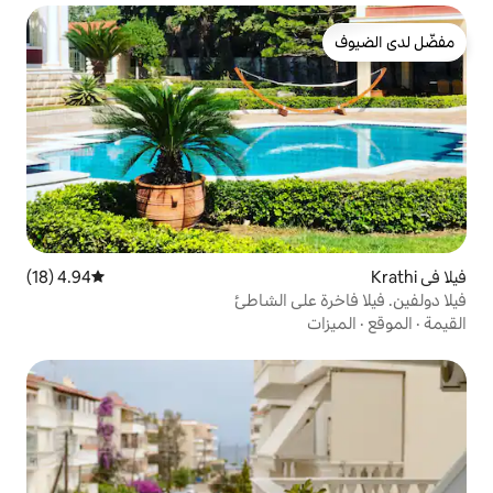
4.94 (18)
متوسط التقييم 4.94 من 5، 18 مراجعات
لى الشاطئ