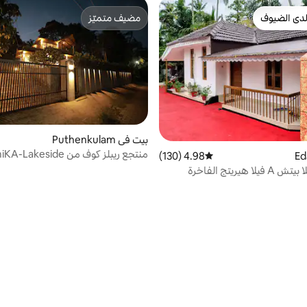
دى الضيوف
مضيف متميّز
بيوت المفضّلة لدى الضيوف
مضيف متميّز
بيت في Puthenkulam
منتجع ريبلز كوف من eside
4.98 (130)
متوسط التقييم 4.98 من 5، 130 مراجعات
Getaway
 هيريتج الفاخرة