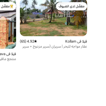
مفضّل لدى الضيوف
مفضّل ل
مفضّل لدى الضيوف
من أبرز ال
فيلا في Kollam
4.92 (65)
متوسط التقييم 4.92 من 5، 65 مراجعات
عقار مواجه للبحر | سريران (سرير مزدوج + سرير
أريكة)
فيلا في Edava
منتجع مافيلا بيتش A فيلا