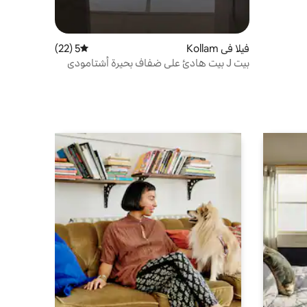
فيلا في Kollam
5 (22)
متوسط التقييم 5 من 5، 22 مراجعات
بيت J بيت هادئ على ضفاف بحيرة أشتامودي