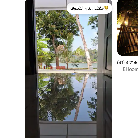
مفضّل لدى الضيوف
من أبرز البيوت المفضّلة لدى الضيوف
4.71 (41)
متوسط التقييم 4.71 من 5، 41 مراجعات
BHoomiKA-Lak