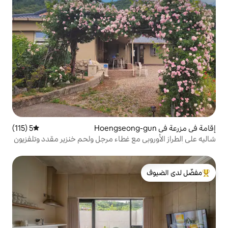
5 (115)
متوسط التقييم 5 من 5، 115 مراجعات
 مع غطاء مرجل ولحم خنزير مقدد وتلفزيون
لدى الضيوف