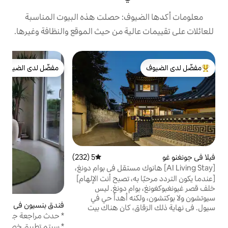
يوف: حصلت هذه البيوت المناسبة
الية من حيث الموقع والنظافة وغيرها.
كو
مفضّل لدى الضيوف
軒宿
لدى الضيوف
مفضّل لدى الضيوف
ل
غ
م
ي
ا
ب
ف
5 (232)
متوسط التقييم 5 من 5، 232 مراجعات
ه
AI] هانوك مستقل في بوام دونغ،
ب
 هاوس، إقامة هانوك
به، تصبح أنت الإلهام]
ش
وام دونغ. ليس
ا
كنه أهدأ حي في
و
فندق بنسيون في جيجو سي
5 (178)
متوسط التقييم 5 من 5، 178 مر
ق، كان هناك بيت
ت
* حدث مراجعة جاكوزي مجاني * [ستاي بيندا،
الذي أقام فيه
ا
مبنى B متعدد الطوابق] مسكن خاص
* سيتم تطبيق خصم صغير على الإقامات
. بالإضافة إلى تلك