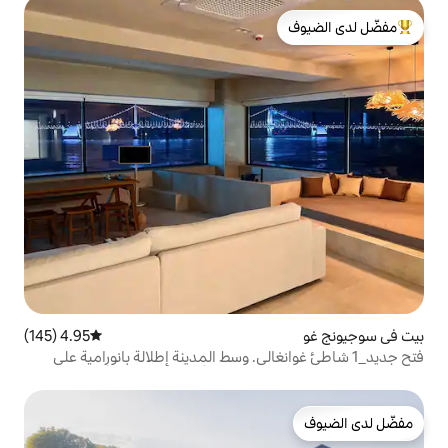
لدى الضيوف
4.95 (145)
متوسط التقييم 4.95 من 5، 145 مراجعات
غوانغالي. وسط المدينة إطلالة بانورامية على
بيونغ. 5 دقائق سيرًا على الأقدام من مترو الأنفاق. غسالة