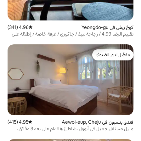
4.96 (341)
متوسط التقييم 4.96 من 5، 341 مراجعات
4.99 / زجاجة نبيذ / جاكوزي / غرفة خاصة / إطلالة على
و أوروت"
4.95 (415)
متوسط التقييم 4.95 من 5، 415 مراجعات
منزل مستقل جميل في أيوول، شاطئ هاندام على بعد 3 دقائق،
اخن مجاني، حمام سبا مجاني