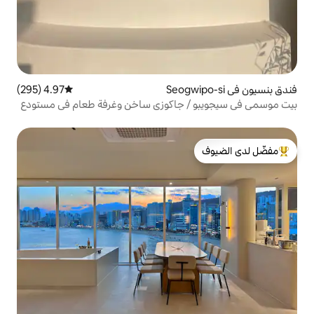
4.97 (295)
متوسط التقييم 4.97 من 5، 295 مراجعات
 جاكوزي ساخن وغرفة طعام في مستودع
اليوسفي
لدى الضيوف