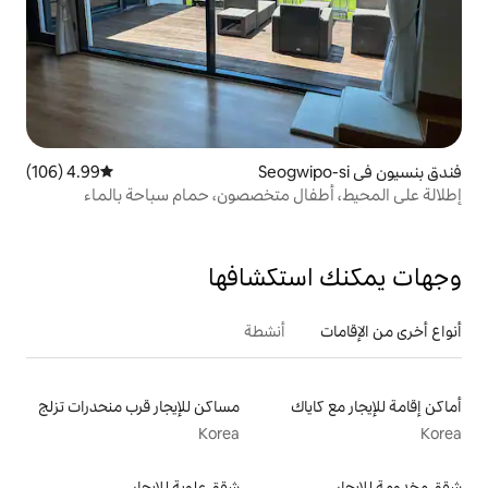
4.99 (106)
متوسط التقييم 4.99 من 5، 106 مراجعات
ل متخصصون، حمام سباحة بالماء
تكشافها
أنشطة
مساكن للإيجار قرب منحدرات تزلج
Korea
شقق علوية للإيجار