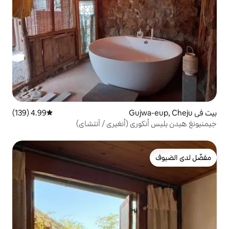
4.99 (139)
متوسط التقييم 4.99 من 5، 139 مراجعات
ي (أنغيري / آنتشاي)