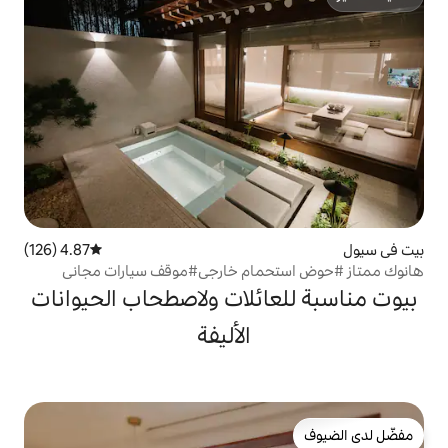
4.87 (126)
متوسط التقييم 4.87 من 5، 126 مراجعات
مام خارجي#موقف سيارات مجاني
ائلات ولاصطحاب الحيوانات
الأليفة