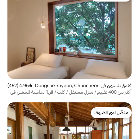
ن في Dongnae-myeon, Chuncheon
4.96 (452)
متوسط التقييم 4.96 من 5، 452 مراجعات
يم / منزل مستقل / كلب / قرية مناسبة للمشي في
/ أشجار اليوسفي