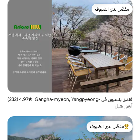
ن في Gangha-myeon, Yangpyeong-
4.97 (232)
متوسط التقييم 4.97 من 5، 232 مراجعات
لدى الضيوف