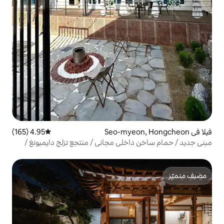
4.95 (165)
متوسط التقييم 4.95 من 5، 165 مراجعات
خلي مجاني / منتجع تزلج دايميونغ /
خصومات كبيرة على الإقامة الطويلة / 133 متر مربع / بالقرب من