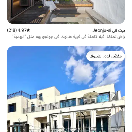
4.97 (218)
متوسط التقييم 4.97 من 5، 218 مراجعات
ي قرية هانوك في جونجو يوم مثل "الهدية"