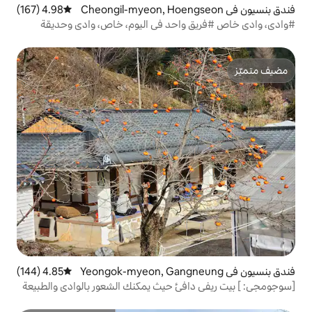
ن في Cheongil-myeon, Hoengseon
4.98 (167)
متوسط التقييم 4.98 من 5، 167 مراجعات
احد في اليوم، خاص، وادي وحديقة
ن في Yeongok-myeon, Gangneung
4.85 (144)
متوسط التقييم 4.85 من 5، 144 مراجعات