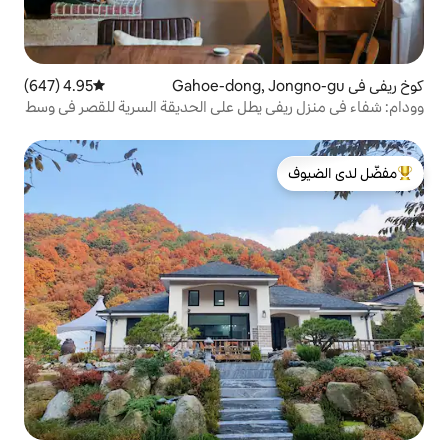
4.95 (647)
متوسط التقييم 4.95 من 5، 647 مراجعات
ي يطل على الحديقة السرية للقصر في وسط
لدى الضيوف