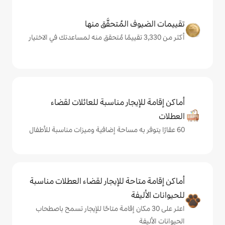
المُتحقَّق منها
يجار مناسبة للعائلات لقضاء
حة للإيجار لقضاء العطلات مناسبة
ة
ى 30 مكان إقامة متاحًا للإيجار تسمح باصطحاب