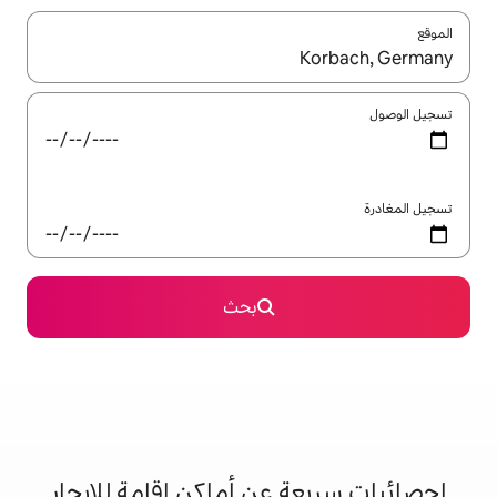
ل باستخدام السهمين لأعلى ولأسفل أو استكشف عن طريق اللمس أو السحب.
بحث
 عن أماكن إقامة للإيجار