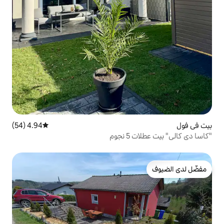
4.94 (54)
متوسط التقييم 4.94 من 5، 54 مراجعات