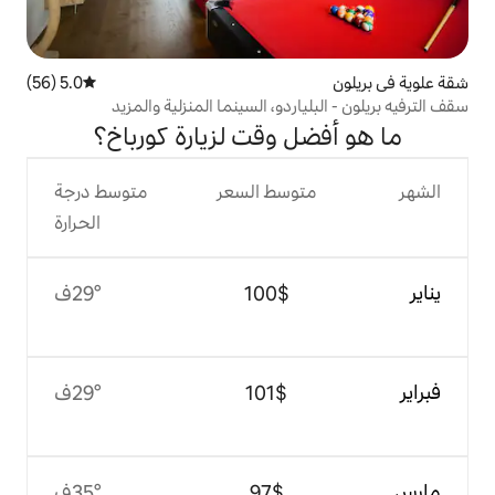
5.0 (56)
متوسط التقييم 5.0 من 5، 56 مراجعات
ردو، السينما المنزلية والمزيد
 وقت لزيارة كورباخ؟
وسط السعر
متوسط درجة
الحرارة
$‏100
29°ف
$‏101
29°ف
$‏97
35°ف