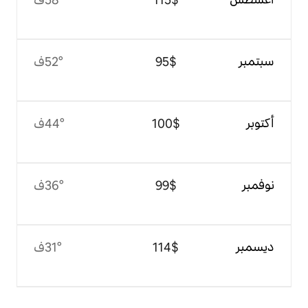
$‏95
52°ف
$‏100
44°ف
$‏99
36°ف
$‏114
31°ف