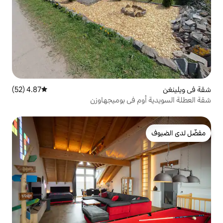
4.87 (52)
متوسط التقييم 4.87 من 5، 52 مراجعات
في بوميجهاوزن