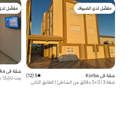
مفضّل لدى الضيوف
مفضّل لدى
مفضّل لدى الضيوف
مفضّل لدى
شقة في Tazerka
شقة في Korba
5 (12)
متوسط التقييم 5 من 5، 12 مراجعات
بيت تازاركا:
شقة S+3 | 3 دقائق من الشاطئ | الطابق الثاني