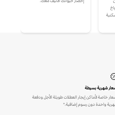
ن
إحضار حيوانك الأليف معك.
واخ
كنية
عار شهرية بسيطة
عار خاصة لأماكن إيجار العطلات طويلة الأجل ودفعة
رية واحدة دون رسوم إضافية.*