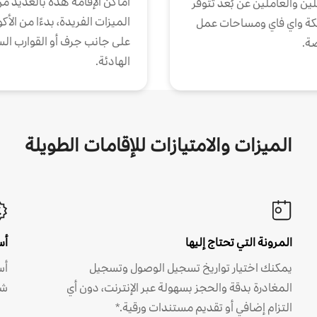
أماكن الإقامة هذه بالعديد م
ين والعاملين عن بُعد تتوفر
الميزات الفريدة، بدءًا من الأك
كة واي فاي ومساحات عمل
على جانب جرف أو القوارب الس
ة.
الهادئة.
الميزات والامتيازات للإقامات الطويلة
المرونة التي تحتاج إليها
أس
يمكنك اختيار تواريخ تسجيل الوصول وتسجيل
أس
المغادرة بدقة والحجز بسهولة عبر الإنترنت، دون أي
شه
التزام إضافي أو تقديم مستندات ورقية.*