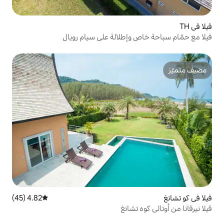
وإطلالة على سيام رويال
4.82 (45)
متوسط التقييم 4.82 من 5، 45 مراجعات
تشانغ