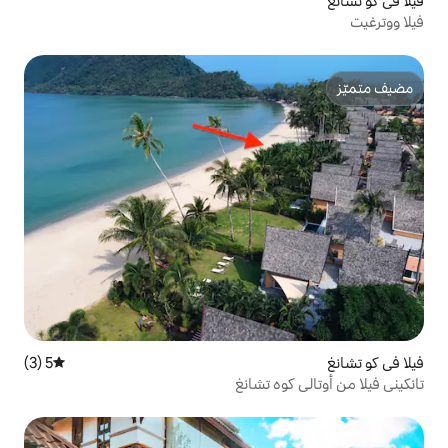
5 (3)
متوسط التقييم 5 من 5، 3 مراجعات
 تشانغ