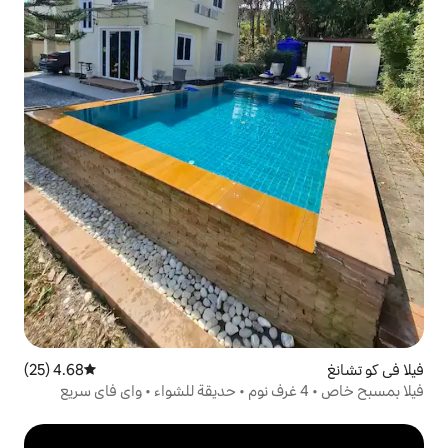
4.68 (25)
متوسط التقييم 4.68 من 5، 25 مراجعات