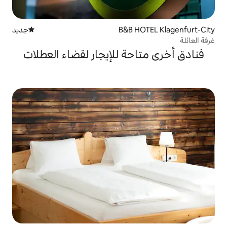
B&B H
جديد
مكان إقامة جديد
حة للإيجار لقضاء العطلات