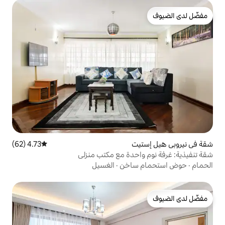
ت
4.73 (62)
متوسط التقييم 4.73 من 5، 62 مراجعات
منزلي
ساخن
·
الغسيل