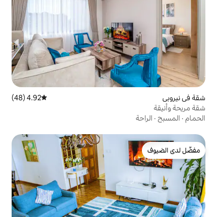
4.92 (48)
متوسط التقييم 4.92 من 5، 48 مراجعات