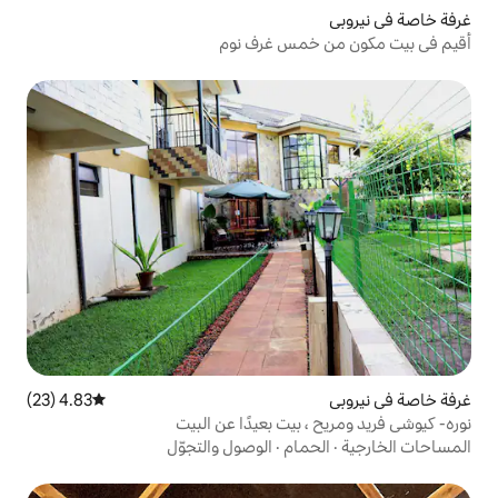
مس غرف نوم
4.83 (23)
متوسط التقييم 4.83 من 5، 23 مراجعات
 البيت
ام
·
الوصول والتجوّل