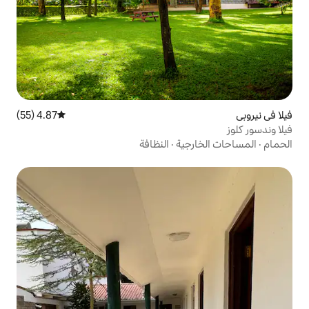
4.87 (55)
متوسط التقييم 4.87 من 5، 55 مراجعات
ية
·
النظافة