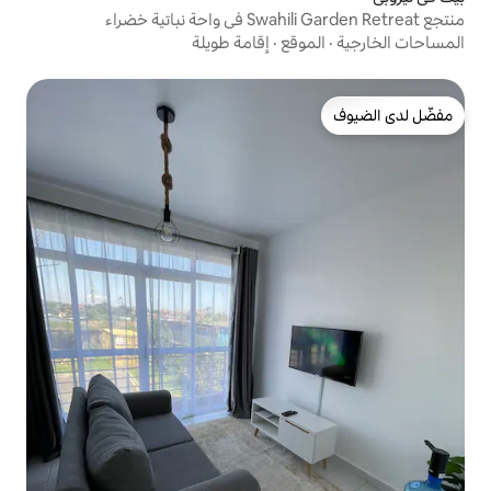
قع
·
إقامة طويلة