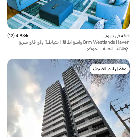
4.83 (12)
متوسط التقييم 4.83 من 5، 12 مراجعات