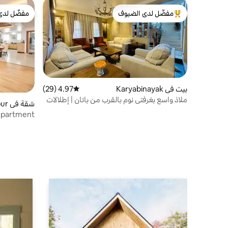
مفضّل لدى الضيوف
مفضّل لدى
من أبرز البيوت المفضّلة لدى الضيوف
مفضّل لدى
بيت في Karyabinayak
4.97 (29)
متوسط التقييم 4.97 من 5، 29 مراجعات
ملاذ واسع بغرفتي نوم بالقرب من باتان | إطلالات
شقة في Lalitpur
على جبال الهيمالايا
Apartment