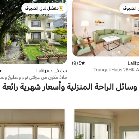
 الضيوف
مفضّل لدى الضيوف
 الضيوف
من أبرز البيوت المفضّلة لدى الضيوف
5 (9)
متوسط التقييم 5 من 5، 9 مراجعات
Tranquil Haus 2BHK 
بيت في Lalitpur
مت
ملاذ مكون من غرفتي نوم ومطبخ وصا
الطابق الأرضي | إطلالة على الحديقة 
وسائل الراحة المنزلية وأسعار شهرية رائعة
سيارات