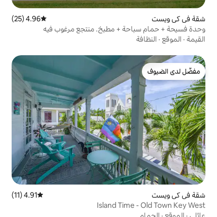
4.96 (25)
متوسط التقييم 4.96 من 5، 25 مراجعات
ة + مطبخ. منتجع مرغوب فيه
4.91 (11)
متوسط التقييم 4.91 من 5، 11 مراجعات
Island Ti