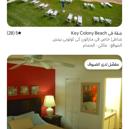
5 (28)
متوسط التقييم 5 من 5، 28 مراجعات
 كولوني بيتش