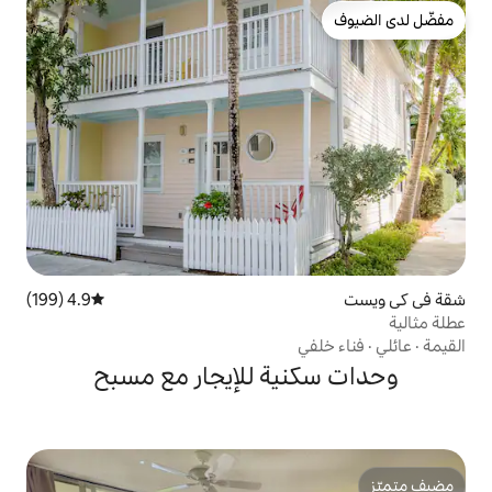
4.9 (199)
متوسط التقييم 4.9 من 5، 199 مراجعات
ية للإيجار مع مسبح