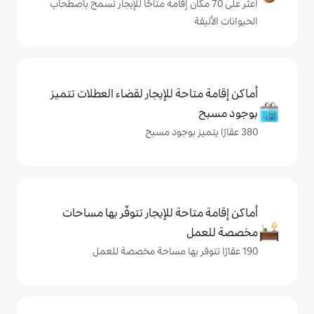
ى 70 مكان إقامة متاحًا للإيجار تسمح باصطحاب
حة للإيجار لقضاء العطلات تتميز
حة للإيجار تتوفّر بها مساحات