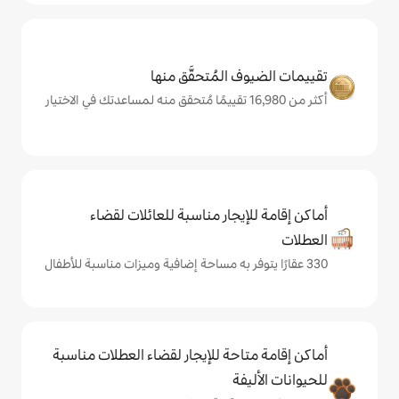
المُتحقَّق منها
يجار مناسبة للعائلات لقضاء
حة للإيجار لقضاء العطلات مناسبة
ة