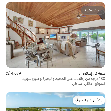
4.67 (3)
متوسط التقييم 4.67 من 5، 3 مراجعات