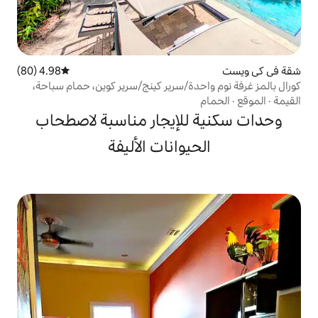
4.98 (80)
متوسط التقييم 4.98 من 5، 80 مراجعات
دة/سرير كينج/سرير كوين، حمام سباحة،
لإيجار مناسبة لاصطحاب
يوانات الأليفة