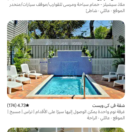
حة ومرسى للقوارب/موقف سيارات/منحدر
4.73 (174)
متوسط التقييم 4.73 من 5، 174 مراجعات
 إليها سيرًا على الأقدام | تراس | مسبح |