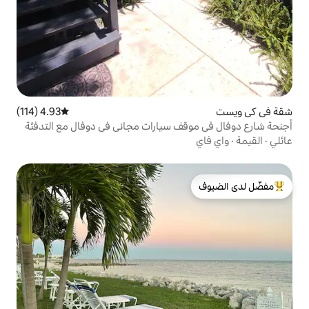
4.93 (114)
متوسط التقييم 4.93 من 5، 114 مراجعات
ف سيارات مجاني في دوفال مع التدفئة
لدى الضيوف