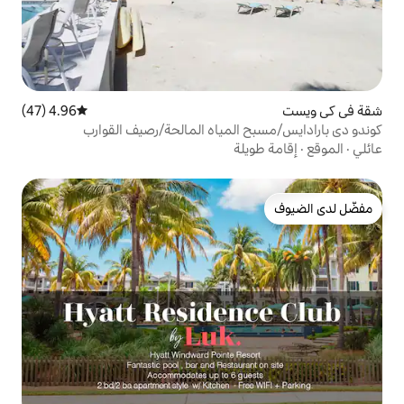
4.96 (47)
متوسط التقييم 4.96 من 5، 47 مراجعات
المياه المالحة/رصيف القوارب
لة