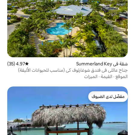
4.97 (35)
متوسط التقييم 4.97 من 5، 35 مراجعات
لوف كي (مناسب للحيوانات الأليفة)