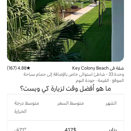
4.88 (167)
متوسط التقييم 4.88 من 5، 167 مراجعات
وم
وقت لزيارة كي ويست؟
وسط السعر
متوسط درجة
الحرارة
$‏417
71°ف