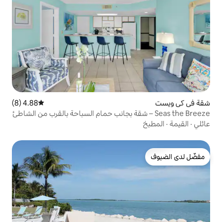
4.88 (8)
متوسط التقييم 4.88 من 5، 8 مراجعات