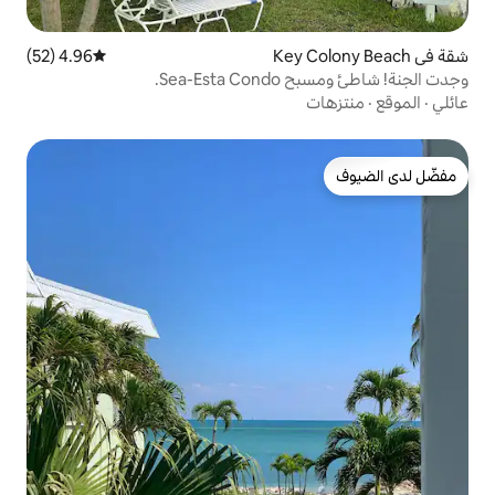
4.96 (52)
متوسط التقييم 4.96 من 5، 52 مراجعات
Sea.