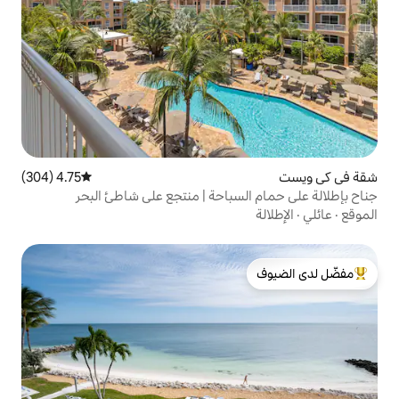
4.75 (304)
متوسط التقييم 4.75 من 5، 304 مراجعات
سباحة | منتجع على شاطئ البحر
لدى الضيوف