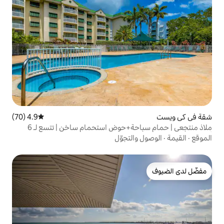
4.9 (70)
متوسط التقييم 4.9 من 5، 70 مراجعات
ملاذ منتجعي | حمام سباحة+حوض استحمام ساخن | تتسع لـ 6
لتجوّل