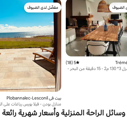
 الضيوف
مفضّل لدى الضيوف
 الضيوف
مفضّل لدى الضيوف
5 (18)
متوسط التقييم 5 من 5، 18 مراجعات
تريميوك: منزل 3* 130 م2 - 15 دقيقة من البحر -
بيت في Plobannalec-Lesconil
منازل بودن - فيلا بورس رياغات على ال
البحرية
وسائل الراحة المنزلية وأسعار شهرية رائعة