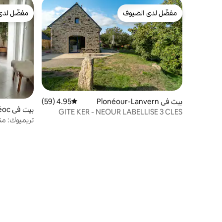
مفضّل لدى الضيوف
مفضّل لدى
مفضّل لدى الضيوف
مفضّل لدى
بيت في Plonéour-Lanvern
4.95 (59)
متوسط التقييم 4.95 من 5، 59 مراجعات
بيت في Tréméoc
GITE KER - NEOUR LABELLISE 3 CLES
8 أشخاص