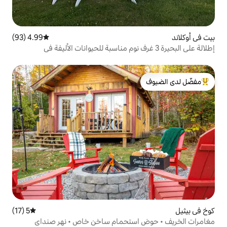
4.99 (93)
متوسط التقييم 4.99 من 5، 93 مراجعات
ى البحيرة 3 غرف نوم مناسبة للحيوانات الأليفة في
لدى الضيوف
5 (17)
متوسط التقييم 5 من 5، 17 مراجعات
استحمام ساخن خاص • نهر صنداي