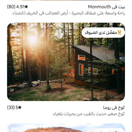
4.91 (80)
متوسط التقييم 4.91 من 5، 80 مراجعات
يرة - أرض العجائب في الخريف/الشتاء
لدى الضيوف
5 (33)
متوسط التقييم 5 من 5، 33 مراجعات
 بحيرات بلغراد