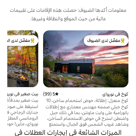
: حصلت هذه الإقامات على تقييمات
 الموقع والنظافة وغيرها.
كو
مفضّل لدى الضيوف
ك
لدى الضيوف
من أبرز البيوت المفضّلة لدى الضيوف
سا
ا
م
ا
بيت صغير في نورواي
4.94 (261)
متوسط التقييم 4.94 من 5، 261 مراجعات
5 (99)
متوسط التقييم 5 من 5، 99 مراجعات
بيت صغير بمدفأة وحوض استحمام ساخن
كوخ منعزل: إطلالة، حوض استحمام ساخن، 10
ج
وواجهة بحرية بجدار زجاجي
 البحيرة
استيقظ على صوت الشلالات المتدفقة خارج
عماري مع إطلالات
أ
جدارك الزجاجي في هذا البيت الصغير
ن، بما في ذلك جبل
م
الرومانسي المطل على الواجهة البحرية في
وض الاستحمام الساخن،
ي
نورواي، ماين! حوض استحمام ساخن خاص
الجبال، واستمتع
بإطلالات على النهر، ومدفأة غاز شفافة، وسرير
رب من البحيرات
ة في إيجارات العطلات في
مزدوج مريح مرتفع يطل على الماء، ودش
ات التنزه والتزلج. يلزم وجود سيارة دفع