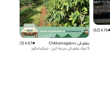
4.76 (62)
وسط التقييم 4.76 من 5، 62 مراجعات
بنغلو في Chikkamagaluru
4.67 (3)
متوسط التقييم 4.67 من 5، 3 مراجعات
5 غرف بنغلو في مزرعة البن - شيكماجالور