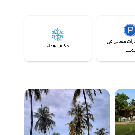
من الجوز للأبواب والنوافذ. تم تمكين تقنية WiFi ‏
الترفيهية. سيسعدنا استضافة أي شخص يرغب
نية
في قضاء بضعة أيام في فندق Ichumma.
اسبة
حتاجون إلى
غرف
رات مجاني في
مكيف هواء
لمبنى