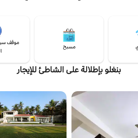
افرين لأغراض العمل والترفيه، مع
ول السريع إلى منتزه مانياتا
الشبكية. بالإضافة إلى ذلك ، تتوفر إمكا
 وأفضل المستشفيات مثل تريلايف
الوصول المجاني إلى مساحة عمل من
ارش. ملاحظة: موقف سيارات في الخارج عند
للكمبيوتر المحمول للأشخاص الذين ي
الطلب، لذا يرجى إبلاغنا (الإبلاغ مسبقًا) رسوم
العمل أثناء إقامتهم. خدمة تنظيف ال
تسجيل الوصول المبكر -/1000 روبية (حسب
الاختيارية.
موقف سيا
ي
مسبح
ا
بنغلو بإطلالة على الشاطئ للإيجار