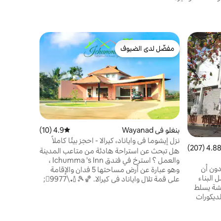
بنغلو في بنغ
مفضّل لدى الضيوف
مفضّل 
بيت تراث ال
مفضّل لدى الضيوف
من أبرز ا
مرحبًا بك ف
بإضاءة ساط
محطة مترو 
بفضل قربه 
بنغلو في Wayanad
4.9 (10)
متوسط التقييم 4.9 من 5، 10 مراجعات
وما إلى ذلك
نزل إيشوما في واياناد، كيرالا - احجز بيتًا كاملاً
4.88 (207
التقييم 4.88 من 5، 207 مراجعات
مما يجعله خ
هل تبحث عن استراحة هادئة من متاعب المدينة
العمل والتر
والعمل ؟ استرخ في فندق Ichumma 's Inn ،
دون أن
وهو عبارة عن أرض مساحتها 5 فدان والإقامة
 البناء
على قمة تلال واياناد في كيرالا. 🏀🎾🏏\9977;🏻‍
شة يسلط
‍ ‍ ‍ ‍🏊🏻 ‍ ‍ ‍ ‍ ‍🚴 ‍ ‍ ‍ ‍ ‍ ‍ ‍ ‍ ‍ ‍ ‍ ‍🎤🎼 ‍ ‍ 3 غرف مكيفة الهواء ،
لديكورات
وأغذية مطبوخة في المنزل ، وحمام سباحة واسع
ي الديكور
، ونار مخيم ، وشواء ، وموسيقى ، وكرة سلة ،
تشطيبات
وبركة سباحة (قيد التجديد) والكثير من الألعاب