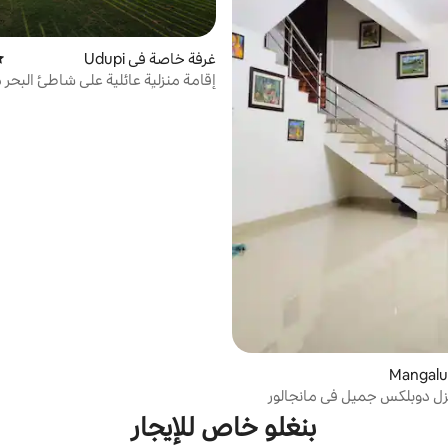
غرفة خاصة في Udupi
مت
في مالبي، أودوبي
زل دوبلكس جميل في مانجالور
بنغلو خاص للإيجار