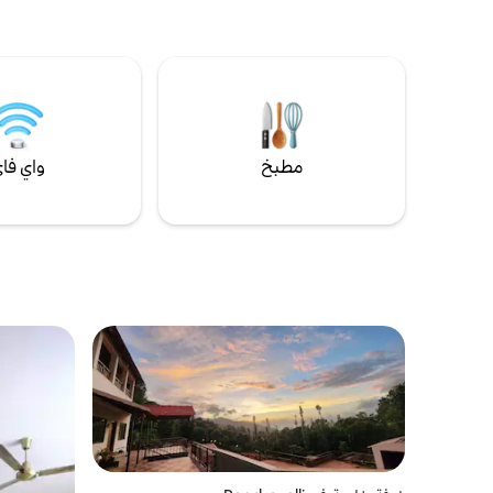
للحفلات الموسيقية في بنغالور. على بعد 5 دقائق
الأفضل للمس
من أكاديمية ToTheTee للجولف ومدرسة هارو
إمكانية الوص
الدولية حراس في الموقع. أمن على مدار 24
للتكنولوجيا
ساعة. مناسب للحيوانات الأليفة. مضيف متميز.
وسب
أكثر من 100 إقامة. لا يوجد شيء آخر مثله في
مكان قريب.
الإتاحة)
مطبخ
واي فا