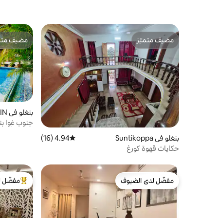
مضيف متميّز
مضيف متمي
مضيف متميّز
مضيف متمي
بنغلو في IN
جنوب غوا بن
بالوليم أغوند
بنغلو في Suntikoppa
4.94 (16)
متوسط التقييم 4.94 من 5، 16 مراجعات
حكايات قهوة كورغ
مفضّل لدى الضيوف
مفضّل ل
مفضّل لدى الضيوف
من أبرز ال