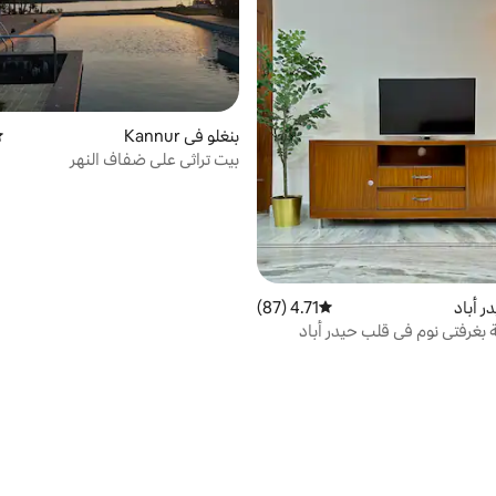
بنغلو في Kannur
مت
بيت تراثي على ضفاف النهر
ر أباد
4.71 (87)
متوسط التقييم 4.71 من 5، 87 مراجعات
غرفتي نوم في قلب حيدر أباد