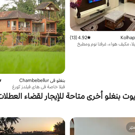
4.92 (13)
متوسط التقييم 4.92 من 5، 13 مراجعات
ا، مكيف هواء، غرفتا نوم ومطبخ
 سيارات مجاني لسيارتي رياضية
بنغلو في Chambebellur
مت
فيلا خاصة في هاي فيلدز كورغ
يوت بنغلو أخرى متاحة للإيجار لقضاء العطلات
ّز
ّز