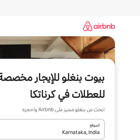
خطى
لى
لمحتوى
بيوت بنغلو للإيجار مخصصة
للعطلات في كرناتكا
ابحث عن بنغلو مميز على Airbnb واحجزه
الموقع
عند توفر النتائج، انتقل باستخدام السهمين لأعلى ولأسف