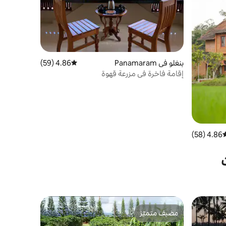
بنغلو في Panamaram
4.86 (59)
متوسط التقييم 4.86 من 5، 59 مراجعات
إقامة فاخرة في مزرعة قهوة
4.86 (58)
وسط التقييم 4.86 من 5، 58 مراجعات
مضيف متميّز
مضيف متميّز