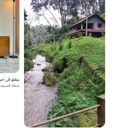
بنغلو في حيد
شقة فسيحة ب