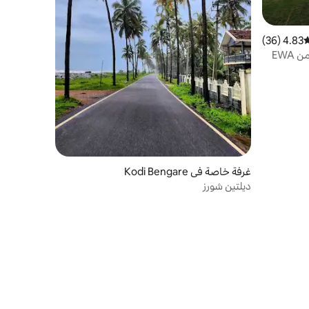
4.83 (36)
وسط التقييم 4.83 من 5، 36 مراجعات
إقامة منزلية عائلية على شاطئ البحر من EWA
غرفة خاصة في Kodi Bengare
ديلتين شورز