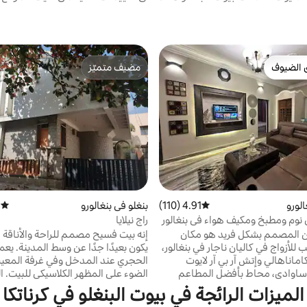
 الضيوف
مضيف متميّز
 الضيوف
مضيف متميّز
الورو
4.91 (110)
متوسط التقييم 4.91 من 5، 110 مراجعات
بنغلو في بنغالورو
)
متوسط 
ي نوم ومطبخ ومكيف هواء في بنغالور
راج نيلايا
 المصمم بشكل فريد هو مكان
إنه بيت فسيح مصمم للراحة والأناقة 
للأزواج في كاليان ناجار في بنغالور،
يكون بعيدًا جدًا عن وسط المدينة. يعمل
ماناهالي وإتش آر بي آر لايوت
الحجري عند المدخل وفي غرفة المعي
وهينور وباناساوادي، محاط بأفضل المطاعم
الضوء على المظهر الكلاسيكي للبيت. ا
لحانات والنوادي والمقاهي وأكشاك
الداخلية مدهونة بألوان محايدة. يحتو
الميزات الرائجة في بيوت البنغلو في كرناتكا
لشوارع ومراكز التسوق ودور السينما.
على أرضيات رخامية وخشب شاي مع 