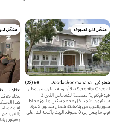
مفضّل لدى الضيوف
مفضّل لدى
مفضّل لدى الضيوف
مفضّل لدى
بنغلو في Doddacheemanahalli
5 (23)
متوسط التقييم 5 من 5، 23 مراجعات
Serenity Creek I فيلا أوروبية بالقرب من مطار
بنغلو في بنغ
بنغالور (BLR)
فيلا فيكتورية مصممة للأشخاص الذين لا
بنغلو بغرفت
يستقرون. يقع داخل مجمع سكني هادئ محاط
هذا المسكن
بسور بالقرب من يلاهانكا، شمال بنغالور. 3 غرف
إقامة مناسب 
نوم. ما يصل إلى 8 ضيوف. البيت بأكمله لك. على
بالقرب من كا
بعد 10 دقائق من مطار كيمبيغودا، بدون رسوم
مرور. على بعد 10 دقائق من أكاديمية بريستيج
والمقاهي وا
لركوب الخيل ودستريكت أرينا، أفضل مكان
الطعام في ا