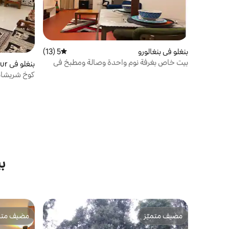
بنغلو في بنغالورو
5 (13)
متوسط التقييم 5 من 5، 13 مراجعات
بيت خاص بغرفة نوم واحدة وصالة ومطبخ في
بنغلو في Kolhapur
الطابق الأرضي | قطاع HSR 1 |NIFT| 100 ميجابت
كوخ شريشايل
في الثانية
وصالة، موقف
ب
مضيف متميّز
مضيف متمي
مضيف متميّز
مضيف متمي