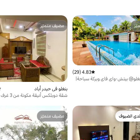
ّز
مضيف متميّز
ّز
مضيف متميّز
4.83 (29)
متوسط التقييم 4.83 من 5، 29 مراجعات
غلو@ بيتش-واي فاي وبركة سباحة|
ا
بنغلو في حيدر أباد
مت
شقة دوبلكس أنيقة مك
للعائلة • بالقرب من المترو • إقامة من
لحفلات الزفاف
دى الضيوف
مضيف متميّز
بيوت المفضّلة لدى الضيوف
مضيف متميّز