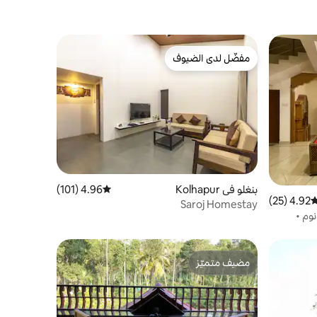
مفضّل لدى الضيوف
مفضّل لدى الضيوف
بنغلو في Kolhapur
4.96 (101)
متوسط التقييم 4.96 من 5، 101 مراجعات
4.92 (25)
وسط التقييم 4.92 من 5، 25 مراجعات
Saroj Homestay
ونة من 3 غرف نوم •
اسبة
مضيف متميّز
مضيف متميّز