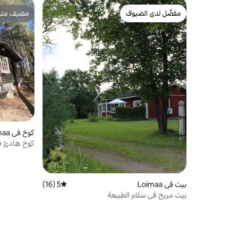
مفضّل لدى الضيوف
مضيف متمي
مفضّل لدى الضيوف
مضيف متمي
كوخ في Loimaa
كوخ هادئ ف
بيت في Loimaa
5 (16)
متوسط التقييم 5 من 5، 16 مراجعات
بيت مريح في سلام الطبيعة