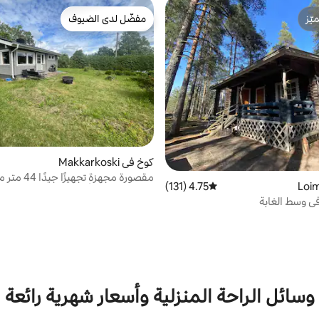
ّز
مفضّل لدى الضيوف
ّز
مفضّل لدى الضيوف
كوخ في Makkarkoski
مقصورة مجهزة تجه
4.75 (131)
متوسط التقييم 4.75 من 5، 131 مراجعات
مزدوجان. مدفأة
ي وسط الغابة
وسائل الراحة المنزلية وأسعار شهرية رائعة