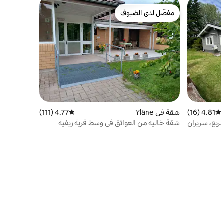
مفضّل لدى الضيوف
مفضّل لدى الضيوف
4.81 (16)
متوسط التقييم 4.81 من 5، 16 مراجعات
شقة في Yläne
4.77 (111)
متوسط التقييم 4.77 من 5، 111 مراجعات
يزًا جيدًا 44 متر مربع، سريران
شقة خالية من العوائق في وسط قرية ريفية