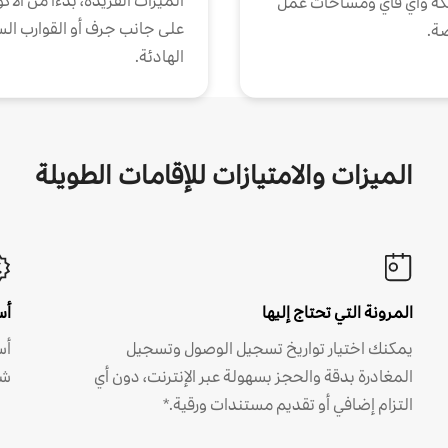
الميزات الفريدة، بدءًا من الأك
كة واي فاي ومساحات عمل
على جانب جرف أو القوارب الس
ة.
الهادئة.
الميزات والامتيازات للإقامات الطويلة
المرونة التي تحتاج إليها
أس
يمكنك اختيار تواريخ تسجيل الوصول وتسجيل
أس
المغادرة بدقة والحجز بسهولة عبر الإنترنت، دون أي
شه
التزام إضافي أو تقديم مستندات ورقية.*