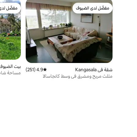
مفضّل لدى الضيوف
مفضّل لدى
مفضّل لدى الضيوف
مفضّل لدى
بيت الضيوف في ala
شقة في Kangasala
4.9 (251)
متوسط التقييم 4.9 من 5، 251 مراجعات
مساحة شاط
مثلث مريح ومشرق في وسط كانجاسالا