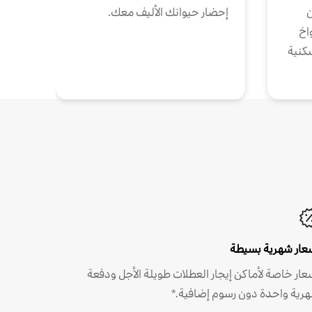
ن
إحضار حيوانك الأليف معك.
واخ
كنية
عار شهرية بسيطة
عار خاصة لأماكن إيجار العطلات طويلة الأجل ودفعة
رية واحدة دون رسوم إضافية.*