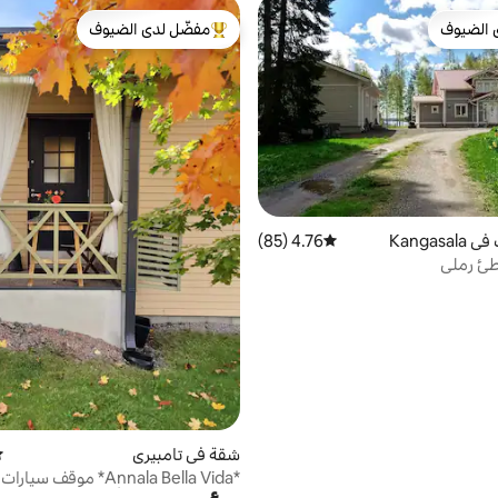
 الضيوف
مفضّل لدى الضيوف
 الضيوف
من أبرز البيوت المفضّلة لدى الضيوف
Kangas
4.76 (85)
متوسط التقييم 4.76 من 5، 85 مراجعات
ئ رملي
شقة في تامبيري
مت
*Annala Bella Vida* موقف س