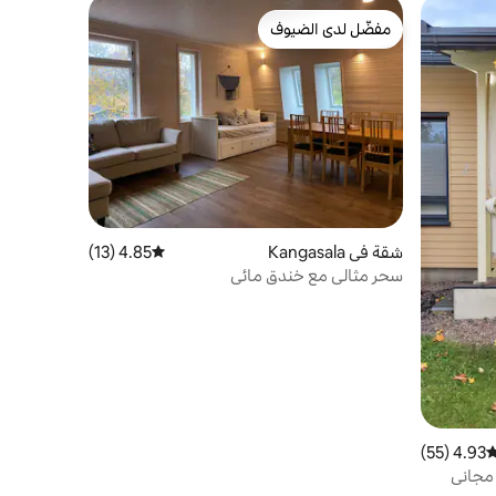
مفضّل لدى الضيوف
مفضّل لدى الضيوف
شقة في Kangasala
4.85 (13)
متوسط التقييم 4.85 من 5، 13 مراجعات
سحر مثالي مع خندق مائي
4.93 (55)
وسط التقييم 4.93 من 5، 55 مراجعات
يارات مجاني