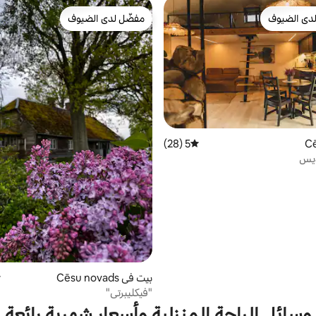
دى الضيوف
مفضّل لدى الضيوف
بيوت المفضّلة لدى الضيوف
مفضّل لدى الضيوف
5 (28)
متوسط التقييم 5 من 5، 28 مراجعات
ديس
بيت في Cēsu novads
م
"فيكليبرتي"
وسائل الراحة المنزلية وأسعار شهرية رائعة