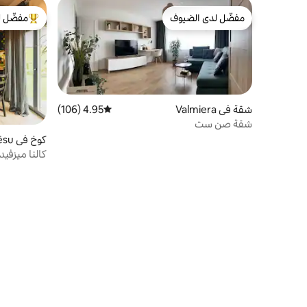
مفضّل لدى الضيوف
مفضّل ل
مفضّل لدى الضيوف
من أبرز ال
شقة في Valmiera
4.95 (106)
متوسط التقييم 4.95 من 5، 106 مراجعات
شقة صن ست
كوخ في Cēsu
كالنا ميزفي