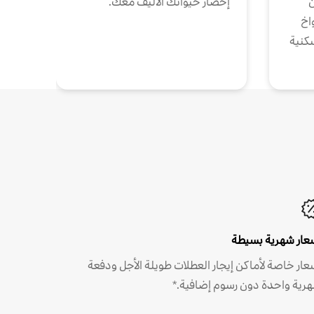
ن
إحضار حيوانك الأليف معك.
واخ
كنية
عار شهرية بسيطة
عار خاصة لأماكن إيجار العطلات طويلة الأجل ودفعة
رية واحدة دون رسوم إضافية.*