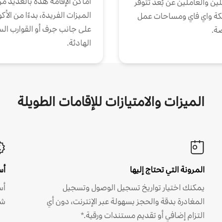
أماكن الإقامة هذه بالعديد م
ين والعاملين عن بُعد تتوفر
الميزات الفريدة، بدءًا من الأك
كة واي فاي ومساحات عمل
على جانب جرف أو القوارب الس
ة.
الهادئة.
الميزات والامتيازات للإقامات الطويلة
المرونة التي تحتاج إليها
أس
يمكنك اختيار تواريخ تسجيل الوصول وتسجيل
أس
المغادرة بدقة والحجز بسهولة عبر الإنترنت، دون أي
شه
التزام إضافي أو تقديم مستندات ورقية.*