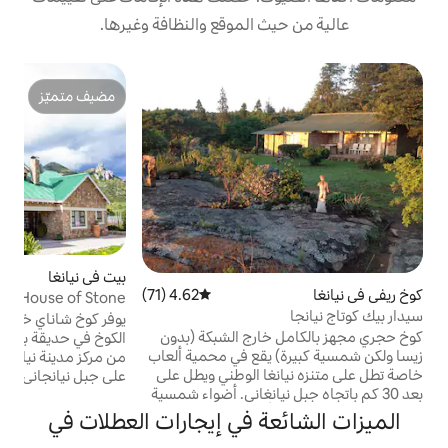
 الموقع والنظافة وغيرها.
ب
مضيف متميّز
مضيف متميّز
ا
س
و
ا
و
و
ا
و
ف
بيت في نيانغا
4.64 (25)
متوسط التقييم 4.64 من 5، 25 مراجعات
غ
4.62 (71)
متوسط التقييم 4.62 من 5، 71 مراجعات
Shanyai Cottage: House of Stone
و
يوفر كوخ شاناي خدمة شخصية لراحتك. يقع
ارج الشبكة (بدون
الكوخ في حديقة بيبي ، على بعد 5 دقائق بالسيارة
يقع في محمية ألعاب
من مركز مدينة نيانغا ، ويطل على إطلالات جميلة
ا الوطني ويطل على
على جبل نيانجاني ، وهو بيت مبني من الحجر
 نيانغاني. أضواء شمسية
مكون من 6 غرف نوم (4 غرف نوم رئيسية مع
حضر البنزين. تقع بين
حمام داخلي) مثالي للعائلات الكبيرة التي تسافر
ة في إيجارات العطلات في
 وأشجار الأرز الأصلية.
معًا. يتسع المنزل لـ 12 شخصًا بالغًا وطفلين