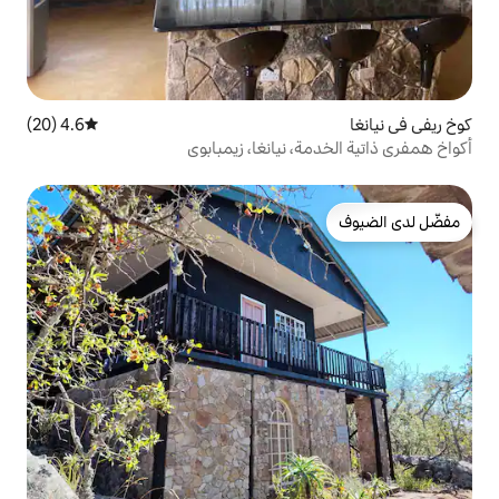
4.6 (20)
متوسط التقييم 4.6 من 5، 20 مراجعات
 نيانغا، زيمبابوي