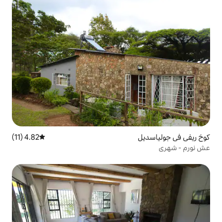
4.82 (11)
متوسط التقييم 4.82 من 5، 11 مراجعات