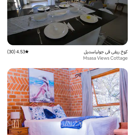
4.53 (30)
متوسط التقييم 4.53 من 5، 30 مراجعات