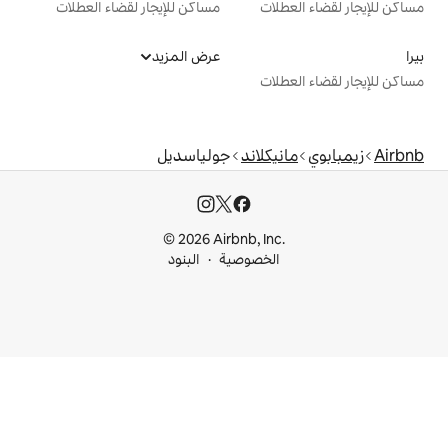
ت
مساكن للإيجار لقضاء العطلات
عرض المزيد
ت
لاند
جولياسديل
© 2026 Airbnb, I
خصوصية
البنود