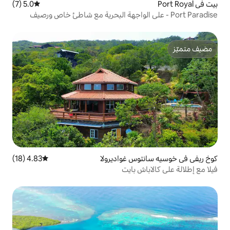
5.0 (7)
متوسط التقييم 5.0 من 5، 7 مراجعات
س غواديرولا
4.83 (18)
متوسط التقييم 4.83 من 5، 18 مراجعات
 بايت