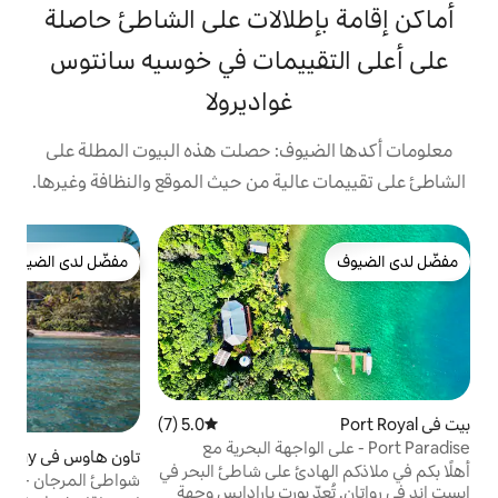
طلالات على الشاطئ حاصلة
ييمات في خوسيه سانتوس
غواديرولا
وف: حصلت هذه البيوت المطلة على
لية من حيث الموقع والنظافة وغيرها.
ب
مفضّل لدى الضيوف
مفضّل لدى الضيوف
إ
ه
ا
م
ا
ر
ا
5.0 (7)
متوسط التقييم 5.0 من 5، 7 مراجعات
على الواجهة البحرية مع
تاون هاوس في Camp Bay
4.84 (44)
متوسط التقييم 4.84 من 5، 44 مراجعات
دئ على شاطئ البحر في
شواطئ المرجان - أفضل مناظر رواتان. البحر
بورت بارادايس وجهة