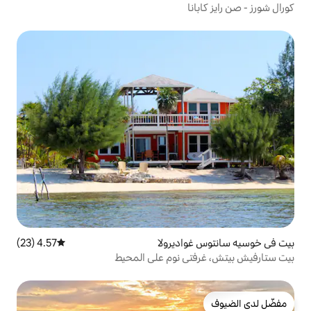
ديرولا
4.57 (23)
متوسط التقييم 4.57 من 5، 23 مراجعات
 نوم على المحيط