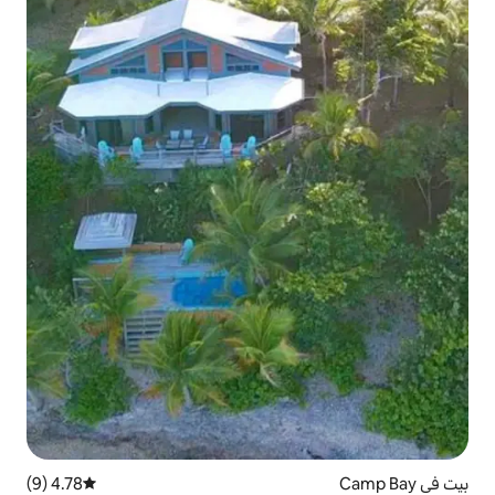
4.78 (9)
متوسط التقييم 4.78 من 5، 9 مراجعات