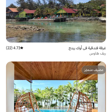
4.73 (22)
متوسط التقييم 4.73 من 5، 22 مراجعات