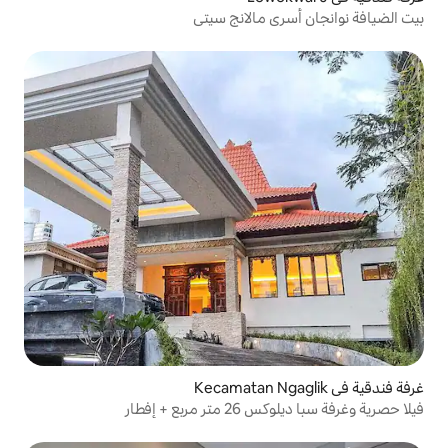
 مالانج سيتي
+ إفطار