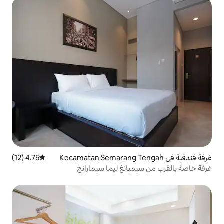
4.75 (12)
متوسط التقييم 4.75 من 5، 12 مراجعات
انغ ليما سيمارانج