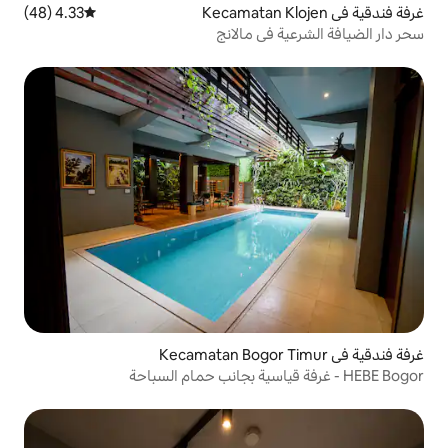
4.33 (48)
متوسط التقييم 4.33 من 5، 48 مراجعات
ي مالانج