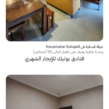
لي (10 أشخاص)
تيك للإيجار الشهري