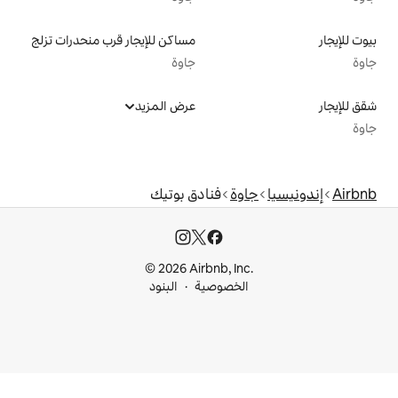
مساكن للإيجار قرب منحدرات تزلج
جاوة
عرض المزيد
ة
فنادق بوتيك
© 2026 Airbnb, I
خصوصية
البنود