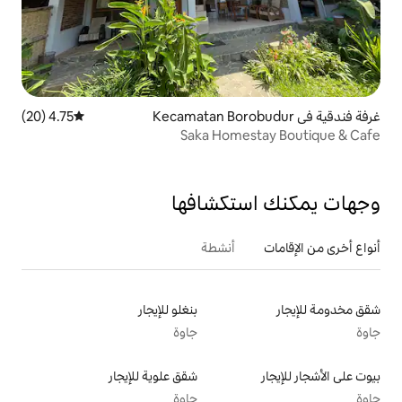
4.75 (20)
متوسط التقييم 4.75 من 5، 20 مراجعات
Saka Home
تكشافها
أنشطة
بنغلو للإيجار
جاوة
شقق علوية للإيجار
جاوة