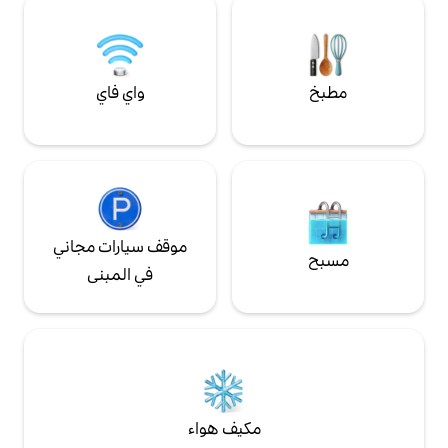
الراحة الهادئة
على أنها رقم 1 للمشروبات والمشروبات في جافا
حة التي لا مثيل لها. احجز عطلتك الراقية
واي فاي
موقف سيارات مجاني
في المبنى
مكيف هواء