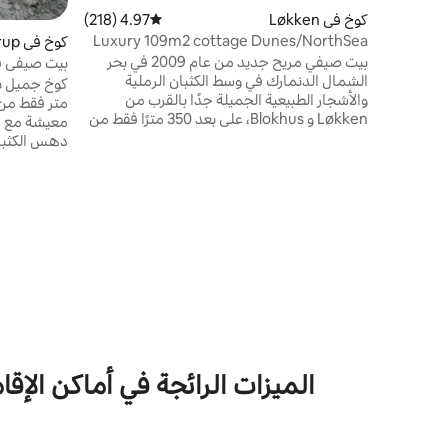
كوخ في Løkken
4.97 (218)
متوسط التقييم 4.97 من 5، 218 مراجعات
Luxury 109m2 cottage Dunes/NorthSea
كوخ في Pandrup
Løkken/Blokhus
بيت صيفي مريح جديد من عام 2009 في بحر
بيت صيفي ق
الشمال الدنمارك في وسط الكثبان الرملية
والأشجار الطبيعية الجميلة جدًا بالقرب من
متر فقط من 
Løkken و Blokhus، على بعد 350 مترًا فقط من
معيشة مع م
الشاطئ الجميل. العديد من الشرفات الجميلة
دهس الكثبان
الخالية من الرياح والجيران هناك مساحة لعائلة
الحفرة والضوء الجميل والطبيعة القادمة عبر
النوافذ الضخمة. كل شيء داخل المنزل ذو نوعية
el
جيدة جدًا. حمام جميل مع منتجع صحي
لشخصين إلى شخصين، وغرفة نشاط مساحتها
13 مترًا مربعًا. الملعب والجولف الصغير على بعد
دانمركية/سل
100 متر فقط..... السعر بما في ذلك الكهرباء
والماء والتدفئة وما إلى ذلك.
خزانة المطبخ
150 لكل شخص
الميزات الرائجة في أماكن الإقامة المناس