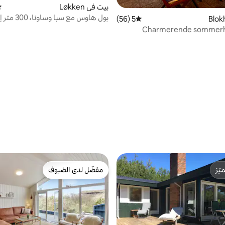
بيت في Løkken
مت
بول هاوس مع سب
5 (56)
متوسط التقييم 5 من 5، 56 مراجعات
للسباحة
Charmerende sommerh
ّز
مفضّل لدى الضيوف
ّز
مفضّل لدى الضيوف