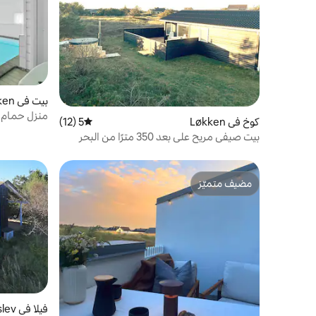
بيت في Løkken
كوخ في Løkken
5 (12)
متوسط التقييم 5 من 5، 12 مراجعات
الشاطئ
بيت صيفي مريح على بعد 350 مترًا من البحر
لوكين/بلوكهوس
مضيف متميّز
مضيف متميّز
فيلا في Fjerritslev