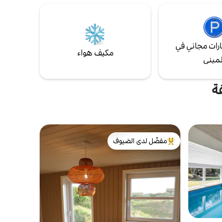
قضاء عطلة
بحيث أصبح كل شيء جديد وجميل
لاسترخاء
ان الذي
دة على
رات مجاني في
مكيف هواء
لمبنى
ة
مفضّل لدى الضيوف
من أبرز البيوت المفضّلة لدى الضيوف