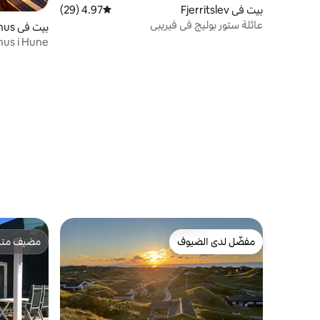
بيت في Fjerritslev
4.97 (29)
متوسط التقييم 4.97 من 5، 29 مراجعات
عائلة ستور بوليج في فيريبي
بيت في Blokhus
us i Hune
مفضّل لدى الضيوف
مضيف متمي
مفضّل لدى الضيوف
مضيف متمي