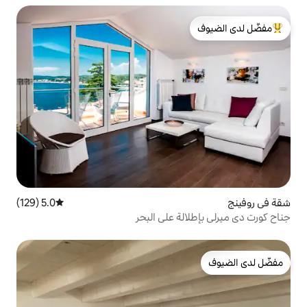
لدى الضيوف
5.0 (129)
متوسط التقييم 5.0 من 5، 129 مراجعات
ة على البحر