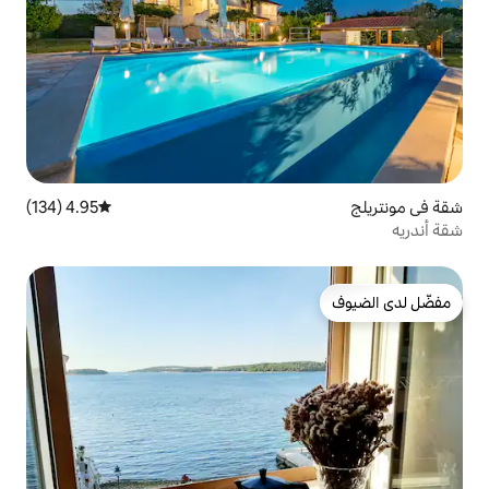
4.95 (134)
متوسط التقييم 4.95 من 5، 134 مراجعات