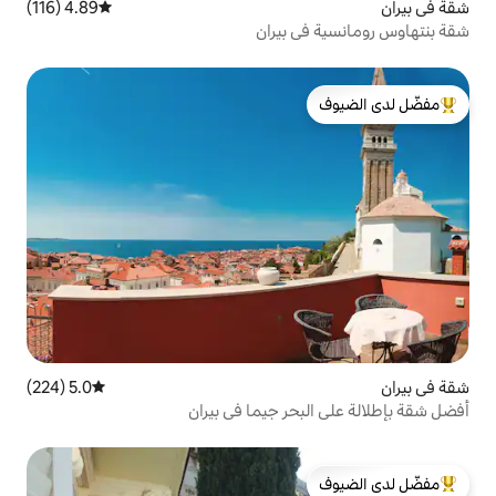
4.89 (116)
متوسط التقييم 4.89 من 5، 116 مراجعات
 بيران
لدى الضيوف
5.0 (224)
متوسط التقييم 5.0 من 5، 224 مراجعات
حر جيما في بيران