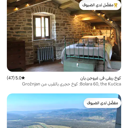
لدى الضيوف
5.0 (47)
متوسط التقييم 5.0 من 5، 47 مراجعات