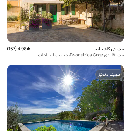
4.98 (167)
متوسط التقييم 4.98 من 5، 167 مراجعات