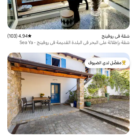
4.94 (103)
متوسط التقييم 4.94 من 5، 103 مراجعات
لدة القديمة في روفينج - Sea Ya
لدى الضيوف