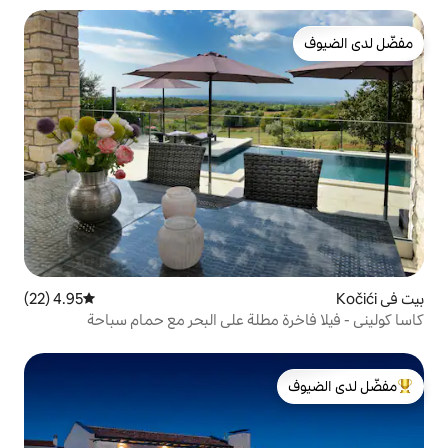
4.95 (22)
متوسط التقييم 4.95 من 5، 22 مراجعات
 مطلة على البحر مع حمام سباحة
لدى الضيوف