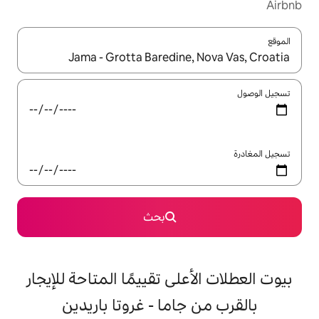
ل باستخدام السهمين لأعلى ولأسفل أو استكشف عن طريق اللمس أو السحب.
بحث
على تقييمًا المتاحة للإيجار
جاما - غروتا باريدين