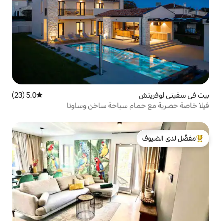
5.0 (23)
متوسط التقييم 5.0 من 5، 23 مراجعات
م سباحة ساخن وساونا
لدى الضيوف