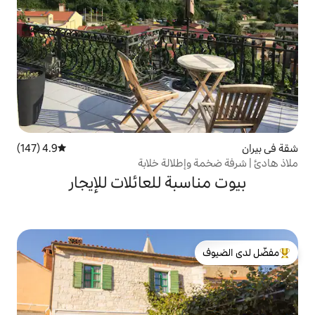
4.9 (147)
متوسط التقييم 4.9 من 5، 147 مراجعات
طلالة خلابة
بة للعائلات للإيجار
لدى الضيوف