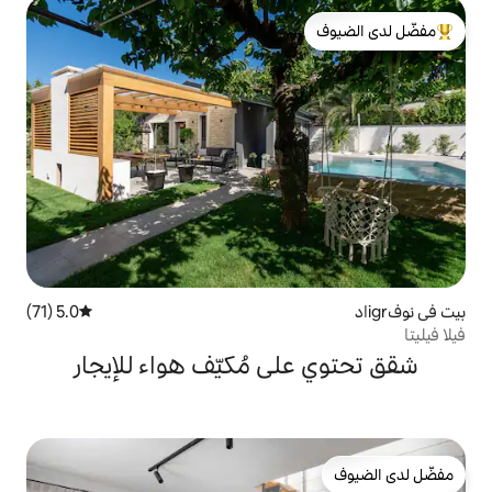
لدى الضيوف
5.0 (71)
متوسط التقييم 5.0 من 5، 71 مراجعات
ى مُكيّف هواء للإيجار