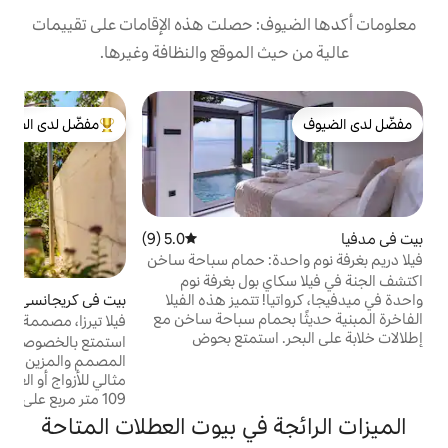
: حصلت هذه الإقامات على تقييمات
 الموقع والنظافة وغيرها.
ف
مفضّل لدى الضيوف
من أبرز البيوت المفضّلة لدى الضيوف
أ
غ
ا
أ
5.0 (9)
متوسط التقييم 5.0 من 5، 9 مراجعات
م
دة: حمام سباحة ساخن
 بول بغرفة نوم
و
واحدة في ميدفيجا، كرواتيا! تتميز هذه الفيلا
بيت في كريجانسي
5.0 (18)
متوسط التقييم 5.0 من 5، 18 مراج
حمام سباحة ساخن مع
فيلا تيرزا، مصممة بحب
الات خلابة على البحر. استمتع بحوض
استمتع بالخصوصية الكاملة في بيت العطلات
ح
لات شواء في الهواء
المصمم والمزين هذا الواقع في الريف، وهو
ا
 في الداخل، استمتع
مثالي للأزواج أو العائلات. تبلغ مساحة المنزل
رفة معيشة مريحة
109 متر مربع على قطعة أرض تبلغ مساحتها 750
مع تلفزيون عالي الدقة مقاس 65 بوصة وغرفة
متر مربع. يوفر البيت غرفتي نوم مريحتين مع
 في بيوت العطلات المتاحة
ة الوصول المباشر إلى
حمام وغرفة معيشة ومطبخ مجهز تجهيزًا كاملاً