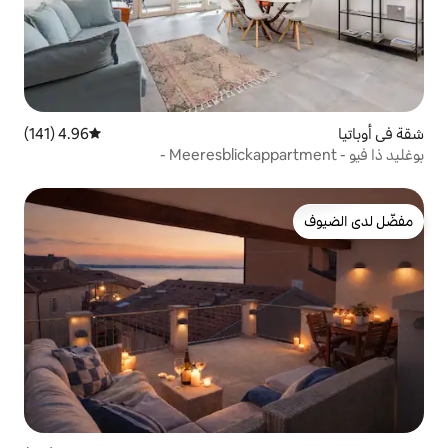
4.96 (141)
متوسط التقييم 4.96 من 5، 141 مراجعات