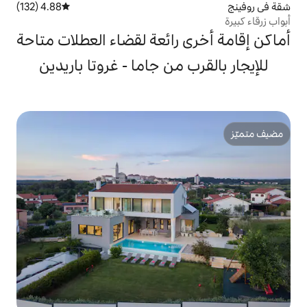
4.88 (132)
متوسط التقييم 4.88 من 5، 132 مراجعات
 رائعة لقضاء العطلات متاحة
 من جاما - غروتا باريدين