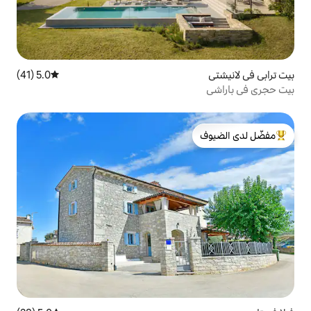
5.0 (41)
متوسط التقييم 5.0 من 5، 41 مراجعات
لدى الضيوف