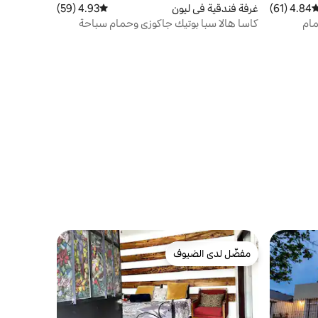
4.84 (61)
وسط التقييم 4.84 من 5، 61 مراجعات
غرفة فندقية في ليون
4.93 (59)
متوسط التقييم 4.93 من 5، 59 مراجعات
مام
كاسا هالا سبا بوتيك جاكوزي وحمام سباحة
مفضّل لدى الضيوف
مفضّل لدى الضيوف