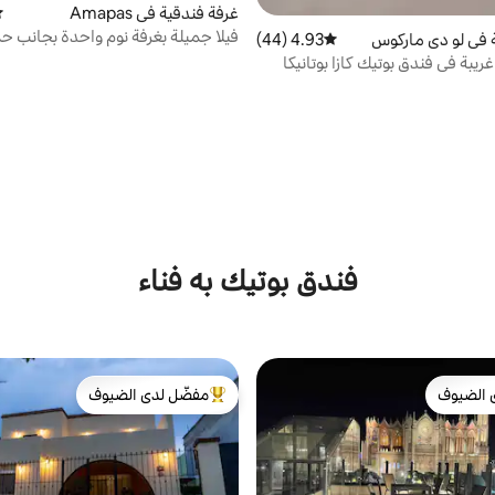
غرفة فندقية في Amapas
مت
فيلا جميلة بغرفة نوم واحدة بجانب ح
 في لو دي ماركوس
4.93 (44)
متوسط التقييم 4.93 من 5، 44 مراجعات
السباحة في منتجع فاخر
غريبة في فندق بوتيك كازا بوتانيكا
فندق بوتيك به فناء
 الضيوف
مفضّل لدى الضيوف
 الضيوف
من أبرز البيوت المفضّلة لدى الضيوف