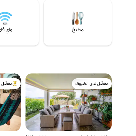
الاستمتاع بإفطارك الصباحي وقراءة كتاب إذا
الطابق الثال
كنت ترغب في ذلك. يشمل الإفطار في عطلة نهاية
إلا عن طريق 
الأسبوع فقط.
مطبخ
واي فا
مفضّل لدى الضيوف
مفضّل ل
مفضّل لدى الضيوف
من أبرز ال