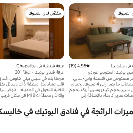
 الضيوف
مفضّل لدى الضيوف
 الضيوف
مفضّل لدى الضيوف
 في سايوليتا
4.95 (19)
متوسط التقييم 4.95 من 5، 19 مراجعات
غرفة فندقية في Chapalita
يرو بوتيك: استوديو غوردو
غرفة فندق بوتيك - غرفة 201
خر مستوحى من فلسفة وابي-سابي
مرحبًا بك في سيلي بيلي هاوس، فندق
ومصمم لاستيعاب ما يصل إلى 4 ضيوف. يحتوي
قلب تشاباليتا. منطقة ذات وسائل
سرير بحجم كينج وسرير أريكة بحجم
للغاية للتجول في المدينة: -
ضات سرير كاملة، بالإضافة إلى
وDidi ومحطة Mi Bici في مك
تلفزيون ومكيف هواء. يتضمن استوديو غوردو
والبارات على بعد خطوات قليلة - مراك
بخًا مجهزًا بالكامل بالأدوات
قريبة من هنا - سهولة الوصول إلى إك
ميزات الرائجة في فنادق البوتيك في خاليسك
الأساسية وثلاجة وموقد وخلاط. يمكن للضيوف
غوادالاخارا تش
بحمام خاص مجهز بالمناشف
كوين على الطراز الياباني - حمام خا
ومستلزمات الاستحمام، بالإضافة إلى تراس. يقع
مطري - مكيف هواء وتلفزيون ذكي - ق
الاستوديو، الذي تبلغ مساحته 48 مترًا مربعًا، في
فن التواصل — هذه هي الطريقة التي ن