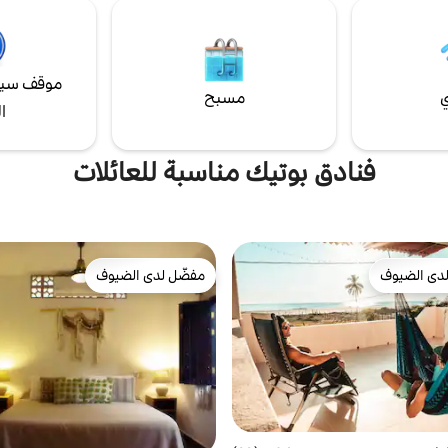
ث من المبنى، ولا يمكن الوصول إليه
الضيافة في Silly Billy House.
السلالم.
موقف سيا
ي
مسبح
ا
فنادق بوتيك مناسبة للعائلات
دى الضيوف
مفضّل لدى الضيوف
بيوت المفضّلة لدى الضيوف
مفضّل لدى الضيوف