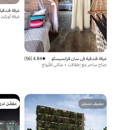
غرفة فندقية
غرفة أوركيد 
غرفة فندقية في سان فرانسيسكو
4.84 (56)
متوسط التقييم 4.84 من 5، 56 مراجعات
جناح ساحر مع إطلالات + مثالي للأزواج
مضيف متميّز
مفضّل لدى
مضيف متميّز
مفضّل لدى