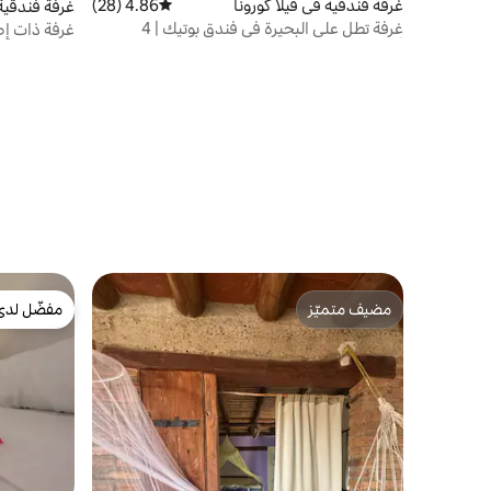
غرفة فندقية في فيلا كورونا
4.86 (28)
متوسط التقييم 4.86 من 5، 28 مراجعات
غرفة فندقية
غرفة تطل على البحيرة في فندق بوتيك | 4
غرفة ذات إط
أشخاص
مضيف متميّز
مفضّل لدى
مضيف متميّز
مفضّل لدى