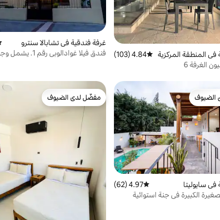
غرفة فندقية في تشابالا سنترو
مت
فندق فيلا غوادالوبي رقم 1. يشمل وجبة الإفطار.
 في المنطقة المركزية
4.84 (103)
متوسط التقييم 4.84 من 5، 103 مراجعات
يون الغرفة 6
 الضيوف
مفضّل لدى الضيوف
 الضيوف
مفضّل لدى الضيوف
 في سايوليتا
4.97 (62)
متوسط التقييم 4.97 من 5، 62 مراجعات
يرة الكبيرة في جنة استوائية