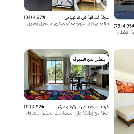
غرفة فندقية في تلاكيباكي
4.97 (34)
متوسط التقييم 4.97 من 5، 34 مراجعات
#5•واي فاي سريع•موقع مركزي•تسجيل وصول
4.95 (78)
وسط التقييم 4.95 من 5، 78 مراجعات
سهل•آمن
مفضّل لدى الضيوف
مفضّل لدى الضيوف
غرفة فندقية في باتزكوارو مركز
4.92 (12)
متوسط التقييم 4.92 من 5، 12 مراجعات
غرفة مع إطلالة على المساحات الخضراء وشرفة.