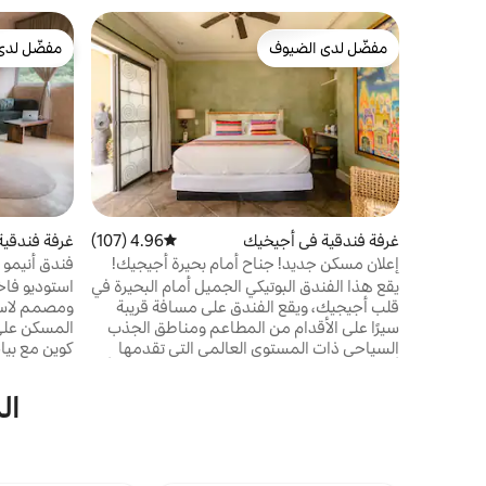
مفضّل لدى الضيوف
مفضّل لدى
مفضّل لدى الضيوف
مفضّل لدى
غرفة فندقية في أجيخيك
4.96 (107)
متوسط التقييم 4.96 من 5، 107 مراجعات
غرفة فندقية
إعلان مسكن جديد! جناح أمام بحيرة أجيجيك!
فندق أنيمو ب
جناح 1
يقع هذا الفندق البوتيكي الجميل أمام البحيرة في
استوديو فا
قلب أجيجيك، ويقع الفندق على مسافة قريبة
سيرًا على الأقدام من المطاعم ومناطق الجذب
المسكن على 
السياحي ذات المستوى العالمي التي تقدمها
كوين مع بيا
أجيجيك. يحتوي العقار على حمام سباحة مدفأ
بالطاقة الشمسية للانتعاش خلال النهار. والأفضل
الخاص بنا مط
ال
من ذلك كله، أن العقار يقع على ضفاف البحيرة،
ويقع مباشرة بجوار ممشى (ماليكون) في
الاستمتاع 
أجيجيك. يحتوي هذا الجناح الجميل على شرفة
خاصة "على جانب البحيرة" حيث يمكنك