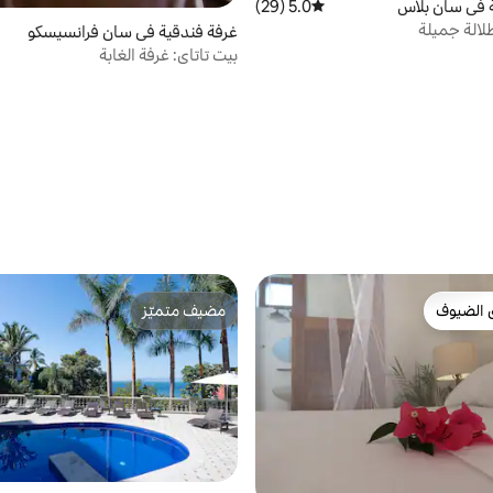
 في سان بلاس
5.0 (29)
متوسط التقييم 5.0 من 5، 29 مراجعات
لالة جميلة
غرفة فندقية في سان فرانسيسكو
بيت تاتاي: غرفة الغابة
 الضيوف
مضيف متميّز
 الضيوف
مضيف متميّز