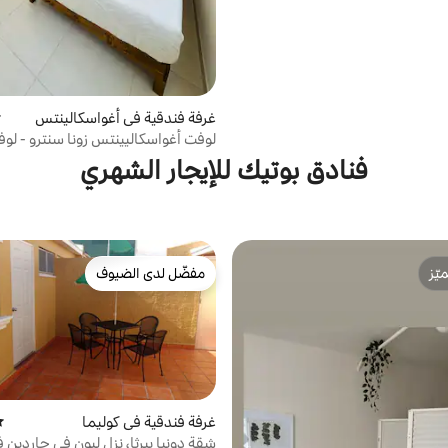
غرفة فندقية في أغواسكالينتس
م
لوفت أغواسكاليينتس زونا سنترو - لوفت
فنادق بوتيك للإيجار الشهري
ّز
مفضّل لدى الضيوف
ّز
مفضّل لدى الضيوف
غرفة فندقية في كوليما
مت
شقة دونيا بيرثا، نزل ليون في جاردين ف